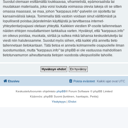
Suostut olemaan esittämättä loukkaavaa, vihamielistä, epämoraalista tai
muutakaan materiaalia, joka voisi loukata voimassa olevia lakeja oli se sitten
omassa maassasi, se maa, johon "karppaus.info"-palvelin on sijoitettu tai
kansainvälisiä lakeja. Toimimalla tätä vastoin voidaan sinut välittömästi ja
lopullisesti poistaa järjestelmän käyttäjistä ja tarvittaessa internet-
yhteydentarjoajaasi otetaan yhteyttä. Kaikkien viestien IP-osoite tallennetaan
näiden ehtojen noudattamisen tarkkailua varten. Hyväksyt, että "karppaus.info"
on oikeus poistaa, muokata, siirtää ja sulkea mikä tahansa keskusteluketju tai
viesti niin halutessamme. Suostut myös siihen, että kaikki yllä annettu tieto
tallennetaan tietokantaan. Tätä tietoa ei anneta kolmannelle osapuolelle ilman
suostumustasi, mutta "karppaus.info" tai phpBB ei ole vastuussa mahdollisen
tietoturvamurron aiheuttamasta tietojen vuodosta ulkopuolisille tahoille.
Etusivu
Poista evästeet
Kaikki ajat ovat
UTC
Keskustelufoorumin ohjelmisto
phpBB
® Forum Software © phpBB Limited
Käännös: phpBB Suomi (lurttinen, harritapio, Pettis)
Yksityisyys
|
Ehdot