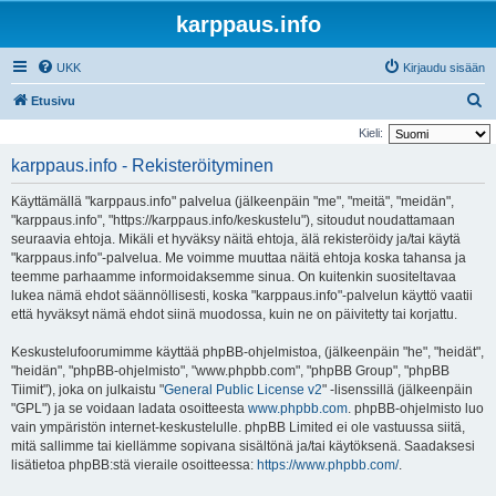
karppaus.info
UKK
Kirjaudu sisään
E
Etusivu
t
Kieli:
s
karppaus.info - Rekisteröityminen
i
Käyttämällä "karppaus.info" palvelua (jälkeenpäin "me", "meitä", "meidän",
"karppaus.info", "https://karppaus.info/keskustelu"), sitoudut noudattamaan
seuraavia ehtoja. Mikäli et hyväksy näitä ehtoja, älä rekisteröidy ja/tai käytä
"karppaus.info"-palvelua. Me voimme muuttaa näitä ehtoja koska tahansa ja
teemme parhaamme informoidaksemme sinua. On kuitenkin suositeltavaa
lukea nämä ehdot säännöllisesti, koska "karppaus.info"-palvelun käyttö vaatii
että hyväksyt nämä ehdot siinä muodossa, kuin ne on päivitetty tai korjattu.
Keskustelufoorumimme käyttää phpBB-ohjelmistoa, (jälkeenpäin "he", "heidät",
"heidän", "phpBB-ohjelmisto", "www.phpbb.com", "phpBB Group", "phpBB
Tiimit"), joka on julkaistu "
General Public License v2
" -lisenssillä (jälkeenpäin
"GPL") ja se voidaan ladata osoitteesta
www.phpbb.com
. phpBB-ohjelmisto luo
vain ympäristön internet-keskustelulle. phpBB Limited ei ole vastuussa siitä,
mitä sallimme tai kiellämme sopivana sisältönä ja/tai käytöksenä. Saadaksesi
lisätietoa phpBB:stä vieraile osoitteessa:
https://www.phpbb.com/
.