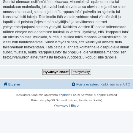
Suostut olemaan esittämättä loukkaavaa, vihamielistä, epämoraalista tai
muutakaan materiaalia, joka voisi loukata voimassa olevia lakeja oli se sitten
omassa maassasi, se maa, johon "karppaus.info"-palvelin on sijoitettu tai
kansainvälisiä lakeja. Toimimalla tätä vastoin voidaan sinut välittömästi ja
lopullisesti poistaa järjestelmän käyttäjistä ja tarvittaessa internet-
yhteydentarjoajaasi otetaan yhteyttä. Kaikkien viestien IP-osoite tallennetaan
näiden ehtojen noudattamisen tarkkailua varten. Hyväksyt, että "karppaus.info"
on oikeus poistaa, muokata, siirtää ja sulkea mikä tahansa keskusteluketju tai
viesti niin halutessamme. Suostut myös siihen, että kaikki yllä annettu tieto
tallennetaan tietokantaan. Tätä tietoa ei anneta kolmannelle osapuolelle ilman
suostumustasi, mutta "karppaus.info" tai phpBB ei ole vastuussa mahdollisen
tietoturvamurron aiheuttamasta tietojen vuodosta ulkopuolisille tahoille.
Etusivu
Poista evästeet
Kaikki ajat ovat
UTC
Keskustelufoorumin ohjelmisto
phpBB
® Forum Software © phpBB Limited
Käännös: phpBB Suomi (lurttinen, harritapio, Pettis)
Yksityisyys
|
Ehdot