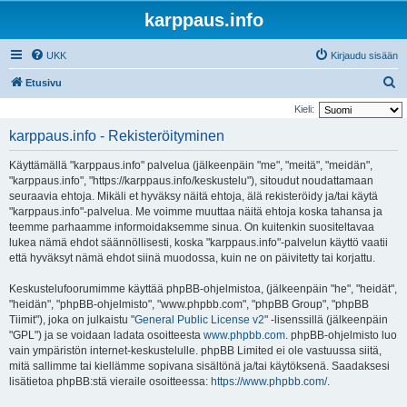
karppaus.info
UKK
Kirjaudu sisään
E
Etusivu
t
Kieli:
s
karppaus.info - Rekisteröityminen
i
Käyttämällä "karppaus.info" palvelua (jälkeenpäin "me", "meitä", "meidän",
"karppaus.info", "https://karppaus.info/keskustelu"), sitoudut noudattamaan
seuraavia ehtoja. Mikäli et hyväksy näitä ehtoja, älä rekisteröidy ja/tai käytä
"karppaus.info"-palvelua. Me voimme muuttaa näitä ehtoja koska tahansa ja
teemme parhaamme informoidaksemme sinua. On kuitenkin suositeltavaa
lukea nämä ehdot säännöllisesti, koska "karppaus.info"-palvelun käyttö vaatii
että hyväksyt nämä ehdot siinä muodossa, kuin ne on päivitetty tai korjattu.
Keskustelufoorumimme käyttää phpBB-ohjelmistoa, (jälkeenpäin "he", "heidät",
"heidän", "phpBB-ohjelmisto", "www.phpbb.com", "phpBB Group", "phpBB
Tiimit"), joka on julkaistu "
General Public License v2
" -lisenssillä (jälkeenpäin
"GPL") ja se voidaan ladata osoitteesta
www.phpbb.com
. phpBB-ohjelmisto luo
vain ympäristön internet-keskustelulle. phpBB Limited ei ole vastuussa siitä,
mitä sallimme tai kiellämme sopivana sisältönä ja/tai käytöksenä. Saadaksesi
lisätietoa phpBB:stä vieraile osoitteessa:
https://www.phpbb.com/
.