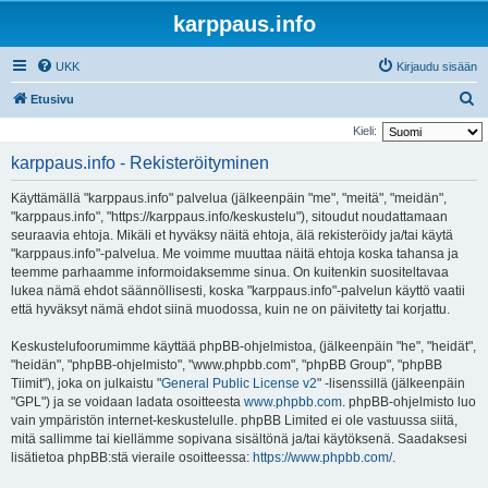
karppaus.info
UKK
Kirjaudu sisään
E
Etusivu
t
Kieli:
s
karppaus.info - Rekisteröityminen
i
Käyttämällä "karppaus.info" palvelua (jälkeenpäin "me", "meitä", "meidän",
"karppaus.info", "https://karppaus.info/keskustelu"), sitoudut noudattamaan
seuraavia ehtoja. Mikäli et hyväksy näitä ehtoja, älä rekisteröidy ja/tai käytä
"karppaus.info"-palvelua. Me voimme muuttaa näitä ehtoja koska tahansa ja
teemme parhaamme informoidaksemme sinua. On kuitenkin suositeltavaa
lukea nämä ehdot säännöllisesti, koska "karppaus.info"-palvelun käyttö vaatii
että hyväksyt nämä ehdot siinä muodossa, kuin ne on päivitetty tai korjattu.
Keskustelufoorumimme käyttää phpBB-ohjelmistoa, (jälkeenpäin "he", "heidät",
"heidän", "phpBB-ohjelmisto", "www.phpbb.com", "phpBB Group", "phpBB
Tiimit"), joka on julkaistu "
General Public License v2
" -lisenssillä (jälkeenpäin
"GPL") ja se voidaan ladata osoitteesta
www.phpbb.com
. phpBB-ohjelmisto luo
vain ympäristön internet-keskustelulle. phpBB Limited ei ole vastuussa siitä,
mitä sallimme tai kiellämme sopivana sisältönä ja/tai käytöksenä. Saadaksesi
lisätietoa phpBB:stä vieraile osoitteessa:
https://www.phpbb.com/
.