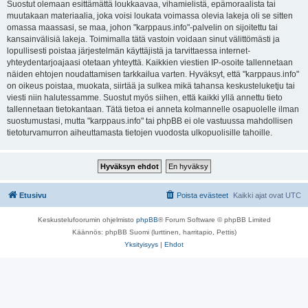
Suostut olemaan esittämättä loukkaavaa, vihamielistä, epämoraalista tai
muutakaan materiaalia, joka voisi loukata voimassa olevia lakeja oli se sitten
omassa maassasi, se maa, johon "karppaus.info"-palvelin on sijoitettu tai
kansainvälisiä lakeja. Toimimalla tätä vastoin voidaan sinut välittömästi ja
lopullisesti poistaa järjestelmän käyttäjistä ja tarvittaessa internet-
yhteydentarjoajaasi otetaan yhteyttä. Kaikkien viestien IP-osoite tallennetaan
näiden ehtojen noudattamisen tarkkailua varten. Hyväksyt, että "karppaus.info"
on oikeus poistaa, muokata, siirtää ja sulkea mikä tahansa keskusteluketju tai
viesti niin halutessamme. Suostut myös siihen, että kaikki yllä annettu tieto
tallennetaan tietokantaan. Tätä tietoa ei anneta kolmannelle osapuolelle ilman
suostumustasi, mutta "karppaus.info" tai phpBB ei ole vastuussa mahdollisen
tietoturvamurron aiheuttamasta tietojen vuodosta ulkopuolisille tahoille.
Etusivu
Poista evästeet
Kaikki ajat ovat
UTC
Keskustelufoorumin ohjelmisto
phpBB
® Forum Software © phpBB Limited
Käännös: phpBB Suomi (lurttinen, harritapio, Pettis)
Yksityisyys
|
Ehdot