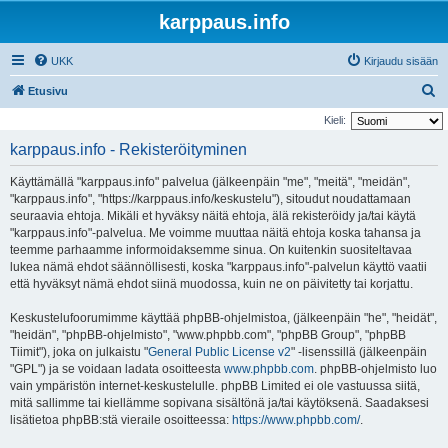
karppaus.info
UKK
Kirjaudu sisään
E
Etusivu
t
Kieli:
s
karppaus.info - Rekisteröityminen
i
Käyttämällä "karppaus.info" palvelua (jälkeenpäin "me", "meitä", "meidän",
"karppaus.info", "https://karppaus.info/keskustelu"), sitoudut noudattamaan
seuraavia ehtoja. Mikäli et hyväksy näitä ehtoja, älä rekisteröidy ja/tai käytä
"karppaus.info"-palvelua. Me voimme muuttaa näitä ehtoja koska tahansa ja
teemme parhaamme informoidaksemme sinua. On kuitenkin suositeltavaa
lukea nämä ehdot säännöllisesti, koska "karppaus.info"-palvelun käyttö vaatii
että hyväksyt nämä ehdot siinä muodossa, kuin ne on päivitetty tai korjattu.
Keskustelufoorumimme käyttää phpBB-ohjelmistoa, (jälkeenpäin "he", "heidät",
"heidän", "phpBB-ohjelmisto", "www.phpbb.com", "phpBB Group", "phpBB
Tiimit"), joka on julkaistu "
General Public License v2
" -lisenssillä (jälkeenpäin
"GPL") ja se voidaan ladata osoitteesta
www.phpbb.com
. phpBB-ohjelmisto luo
vain ympäristön internet-keskustelulle. phpBB Limited ei ole vastuussa siitä,
mitä sallimme tai kiellämme sopivana sisältönä ja/tai käytöksenä. Saadaksesi
lisätietoa phpBB:stä vieraile osoitteessa:
https://www.phpbb.com/
.