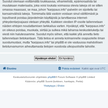
Suostut olemaan esittämättä loukkaavaa, vihamielistä, epämoraalista tai
muutakaan materiaalia, joka voisi loukata voimassa olevia lakeja oli se sitten
omassa maassasi, se maa, johon "karppaus.info"-palvelin on sijoitettu tai
kansainvälisiä lakeja. Toimimalla tätä vastoin voidaan sinut välittömästi ja
lopullisesti poistaa järjestelmän käyttäjistä ja tarvittaessa internet-
yhteydentarjoajaasi otetaan yhteyttä. Kaikkien viestien IP-osoite tallennetaan
näiden ehtojen noudattamisen tarkkailua varten. Hyväksyt, että "karppaus.info"
on oikeus poistaa, muokata, siirtää ja sulkea mikä tahansa keskusteluketju tai
viesti niin halutessamme. Suostut myös siihen, että kaikki yllä annettu tieto
tallennetaan tietokantaan. Tätä tietoa ei anneta kolmannelle osapuolelle ilman
suostumustasi, mutta "karppaus.info" tai phpBB ei ole vastuussa mahdollisen
tietoturvamurron aiheuttamasta tietojen vuodosta ulkopuolisille tahoille.
Etusivu
Poista evästeet
Kaikki ajat ovat
UTC
Keskustelufoorumin ohjelmisto
phpBB
® Forum Software © phpBB Limited
Käännös: phpBB Suomi (lurttinen, harritapio, Pettis)
Yksityisyys
|
Ehdot