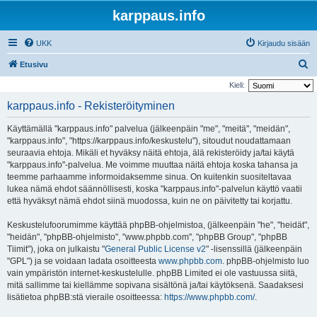
karppaus.info
UKK
Kirjaudu sisään
E
Etusivu
t
Kieli:
s
karppaus.info - Rekisteröityminen
i
Käyttämällä "karppaus.info" palvelua (jälkeenpäin "me", "meitä", "meidän",
"karppaus.info", "https://karppaus.info/keskustelu"), sitoudut noudattamaan
seuraavia ehtoja. Mikäli et hyväksy näitä ehtoja, älä rekisteröidy ja/tai käytä
"karppaus.info"-palvelua. Me voimme muuttaa näitä ehtoja koska tahansa ja
teemme parhaamme informoidaksemme sinua. On kuitenkin suositeltavaa
lukea nämä ehdot säännöllisesti, koska "karppaus.info"-palvelun käyttö vaatii
että hyväksyt nämä ehdot siinä muodossa, kuin ne on päivitetty tai korjattu.
Keskustelufoorumimme käyttää phpBB-ohjelmistoa, (jälkeenpäin "he", "heidät",
"heidän", "phpBB-ohjelmisto", "www.phpbb.com", "phpBB Group", "phpBB
Tiimit"), joka on julkaistu "
General Public License v2
" -lisenssillä (jälkeenpäin
"GPL") ja se voidaan ladata osoitteesta
www.phpbb.com
. phpBB-ohjelmisto luo
vain ympäristön internet-keskustelulle. phpBB Limited ei ole vastuussa siitä,
mitä sallimme tai kiellämme sopivana sisältönä ja/tai käytöksenä. Saadaksesi
lisätietoa phpBB:stä vieraile osoitteessa:
https://www.phpbb.com/
.