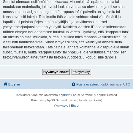
Suostut olemaan esittämättä loukkaavaa, vihamielistä, epämoraalista tai
muutakaan materiaalia, joka voisi loukata voimassa olevia lakeja oli se sitten
omassa maassasi, se maa, johon "karppaus.info"-palvelin on sijoitettu tai
kansainvälisiä lakeja. Toimimalla tätä vastoin voidaan sinut välittömästi ja
lopullisesti poistaa järjestelmän käyttäjistä ja tarvittaessa internet-
yhteydentarjoajaasi otetaan yhteyttä. Kaikkien viestien IP-osoite tallennetaan
näiden ehtojen noudattamisen tarkkailua varten. Hyväksyt, että "karppaus.info"
on oikeus poistaa, muokata, siirtää ja sulkea mikä tahansa keskusteluketju tai
viesti niin halutessamme. Suostut myös siihen, että kaikki yllä annettu tieto
tallennetaan tietokantaan. Tätä tietoa ei anneta kolmannelle osapuolelle ilman
suostumustasi, mutta "karppaus.info" tai phpBB ei ole vastuussa mahdollisen
tietoturvamurron aiheuttamasta tietojen vuodosta ulkopuolisille tahoille.
Etusivu
Poista evästeet
Kaikki ajat ovat
UTC
Keskustelufoorumin ohjelmisto
phpBB
® Forum Software © phpBB Limited
Käännös: phpBB Suomi (lurttinen, harritapio, Pettis)
Yksityisyys
|
Ehdot