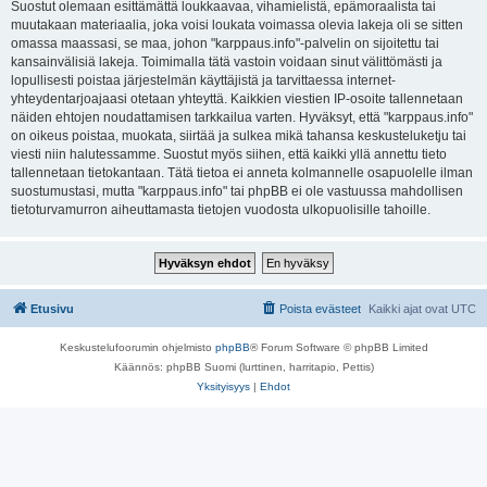
Suostut olemaan esittämättä loukkaavaa, vihamielistä, epämoraalista tai
muutakaan materiaalia, joka voisi loukata voimassa olevia lakeja oli se sitten
omassa maassasi, se maa, johon "karppaus.info"-palvelin on sijoitettu tai
kansainvälisiä lakeja. Toimimalla tätä vastoin voidaan sinut välittömästi ja
lopullisesti poistaa järjestelmän käyttäjistä ja tarvittaessa internet-
yhteydentarjoajaasi otetaan yhteyttä. Kaikkien viestien IP-osoite tallennetaan
näiden ehtojen noudattamisen tarkkailua varten. Hyväksyt, että "karppaus.info"
on oikeus poistaa, muokata, siirtää ja sulkea mikä tahansa keskusteluketju tai
viesti niin halutessamme. Suostut myös siihen, että kaikki yllä annettu tieto
tallennetaan tietokantaan. Tätä tietoa ei anneta kolmannelle osapuolelle ilman
suostumustasi, mutta "karppaus.info" tai phpBB ei ole vastuussa mahdollisen
tietoturvamurron aiheuttamasta tietojen vuodosta ulkopuolisille tahoille.
Etusivu
Poista evästeet
Kaikki ajat ovat
UTC
Keskustelufoorumin ohjelmisto
phpBB
® Forum Software © phpBB Limited
Käännös: phpBB Suomi (lurttinen, harritapio, Pettis)
Yksityisyys
|
Ehdot