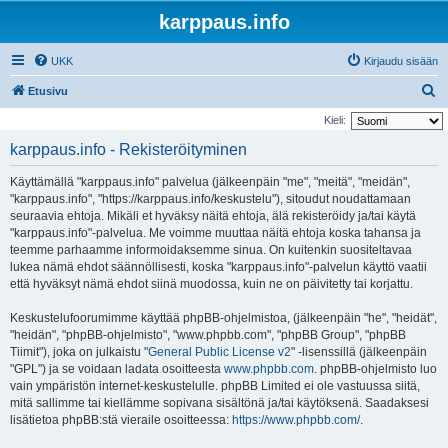
karppaus.info
UKK
Kirjaudu sisään
E
Etusivu
t
Kieli:
s
karppaus.info - Rekisteröityminen
i
Käyttämällä "karppaus.info" palvelua (jälkeenpäin "me", "meitä", "meidän",
"karppaus.info", "https://karppaus.info/keskustelu"), sitoudut noudattamaan
seuraavia ehtoja. Mikäli et hyväksy näitä ehtoja, älä rekisteröidy ja/tai käytä
"karppaus.info"-palvelua. Me voimme muuttaa näitä ehtoja koska tahansa ja
teemme parhaamme informoidaksemme sinua. On kuitenkin suositeltavaa
lukea nämä ehdot säännöllisesti, koska "karppaus.info"-palvelun käyttö vaatii
että hyväksyt nämä ehdot siinä muodossa, kuin ne on päivitetty tai korjattu.
Keskustelufoorumimme käyttää phpBB-ohjelmistoa, (jälkeenpäin "he", "heidät",
"heidän", "phpBB-ohjelmisto", "www.phpbb.com", "phpBB Group", "phpBB
Tiimit"), joka on julkaistu "
General Public License v2
" -lisenssillä (jälkeenpäin
"GPL") ja se voidaan ladata osoitteesta
www.phpbb.com
. phpBB-ohjelmisto luo
vain ympäristön internet-keskustelulle. phpBB Limited ei ole vastuussa siitä,
mitä sallimme tai kiellämme sopivana sisältönä ja/tai käytöksenä. Saadaksesi
lisätietoa phpBB:stä vieraile osoitteessa:
https://www.phpbb.com/
.