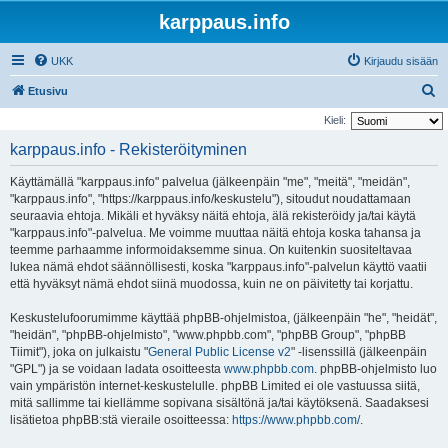
karppaus.info
UKK
Kirjaudu sisään
E
Etusivu
t
Kieli:
s
karppaus.info - Rekisteröityminen
i
Käyttämällä "karppaus.info" palvelua (jälkeenpäin "me", "meitä", "meidän",
"karppaus.info", "https://karppaus.info/keskustelu"), sitoudut noudattamaan
seuraavia ehtoja. Mikäli et hyväksy näitä ehtoja, älä rekisteröidy ja/tai käytä
"karppaus.info"-palvelua. Me voimme muuttaa näitä ehtoja koska tahansa ja
teemme parhaamme informoidaksemme sinua. On kuitenkin suositeltavaa
lukea nämä ehdot säännöllisesti, koska "karppaus.info"-palvelun käyttö vaatii
että hyväksyt nämä ehdot siinä muodossa, kuin ne on päivitetty tai korjattu.
Keskustelufoorumimme käyttää phpBB-ohjelmistoa, (jälkeenpäin "he", "heidät",
"heidän", "phpBB-ohjelmisto", "www.phpbb.com", "phpBB Group", "phpBB
Tiimit"), joka on julkaistu "
General Public License v2
" -lisenssillä (jälkeenpäin
"GPL") ja se voidaan ladata osoitteesta
www.phpbb.com
. phpBB-ohjelmisto luo
vain ympäristön internet-keskustelulle. phpBB Limited ei ole vastuussa siitä,
mitä sallimme tai kiellämme sopivana sisältönä ja/tai käytöksenä. Saadaksesi
lisätietoa phpBB:stä vieraile osoitteessa:
https://www.phpbb.com/
.