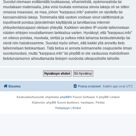
Suostut olemaan esittämättä loukkaavaa, vihamielistä, epämoraalista tai
muutakaan materiaalia, joka voisi loukata voimassa olevia lakeja oli se sitten
omassa maassasi, se maa, johon "karppaus.info"-palvelin on sijoitettu tai
kansainvälisiä lakeja. Toimimalla tätä vastoin voidaan sinut välittömästi ja
lopullisesti poistaa järjestelmän käyttäjistä ja tarvittaessa internet-
yhteydentarjoajaasi otetaan yhteyttä. Kaikkien viestien IP-osoite tallennetaan
näiden ehtojen noudattamisen tarkkailua varten. Hyväksyt, että "karppaus.info"
on oikeus poistaa, muokata, siirtää ja sulkea mikä tahansa keskusteluketju tai
viesti niin halutessamme. Suostut myös siihen, että kaikki yllä annettu tieto
tallennetaan tietokantaan. Tätä tietoa ei anneta kolmannelle osapuolelle ilman
suostumustasi, mutta "karppaus.info" tai phpBB ei ole vastuussa mahdollisen
tietoturvamurron aiheuttamasta tietojen vuodosta ulkopuolisille tahoille.
Etusivu
Poista evästeet
Kaikki ajat ovat
UTC
Keskustelufoorumin ohjelmisto
phpBB
® Forum Software © phpBB Limited
Käännös: phpBB Suomi (lurttinen, harritapio, Pettis)
Yksityisyys
|
Ehdot