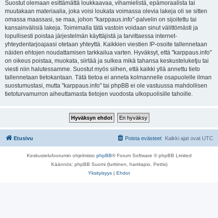
Suostut olemaan esittämättä loukkaavaa, vihamielistä, epämoraalista tai
muutakaan materiaalia, joka voisi loukata voimassa olevia lakeja oli se sitten
omassa maassasi, se maa, johon "karppaus.info"-palvelin on sijoitettu tai
kansainvälisiä lakeja. Toimimalla tätä vastoin voidaan sinut välittömästi ja
lopullisesti poistaa järjestelmän käyttäjistä ja tarvittaessa internet-
yhteydentarjoajaasi otetaan yhteyttä. Kaikkien viestien IP-osoite tallennetaan
näiden ehtojen noudattamisen tarkkailua varten. Hyväksyt, että "karppaus.info"
on oikeus poistaa, muokata, siirtää ja sulkea mikä tahansa keskusteluketju tai
viesti niin halutessamme. Suostut myös siihen, että kaikki yllä annettu tieto
tallennetaan tietokantaan. Tätä tietoa ei anneta kolmannelle osapuolelle ilman
suostumustasi, mutta "karppaus.info" tai phpBB ei ole vastuussa mahdollisen
tietoturvamurron aiheuttamasta tietojen vuodosta ulkopuolisille tahoille.
Etusivu
Poista evästeet
Kaikki ajat ovat
UTC
Keskustelufoorumin ohjelmisto
phpBB
® Forum Software © phpBB Limited
Käännös: phpBB Suomi (lurttinen, harritapio, Pettis)
Yksityisyys
|
Ehdot