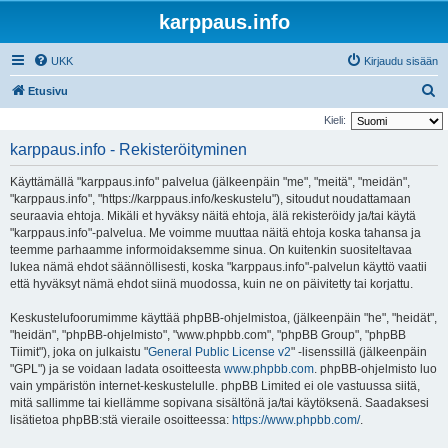
karppaus.info
UKK
Kirjaudu sisään
E
Etusivu
t
Kieli:
s
karppaus.info - Rekisteröityminen
i
Käyttämällä "karppaus.info" palvelua (jälkeenpäin "me", "meitä", "meidän",
"karppaus.info", "https://karppaus.info/keskustelu"), sitoudut noudattamaan
seuraavia ehtoja. Mikäli et hyväksy näitä ehtoja, älä rekisteröidy ja/tai käytä
"karppaus.info"-palvelua. Me voimme muuttaa näitä ehtoja koska tahansa ja
teemme parhaamme informoidaksemme sinua. On kuitenkin suositeltavaa
lukea nämä ehdot säännöllisesti, koska "karppaus.info"-palvelun käyttö vaatii
että hyväksyt nämä ehdot siinä muodossa, kuin ne on päivitetty tai korjattu.
Keskustelufoorumimme käyttää phpBB-ohjelmistoa, (jälkeenpäin "he", "heidät",
"heidän", "phpBB-ohjelmisto", "www.phpbb.com", "phpBB Group", "phpBB
Tiimit"), joka on julkaistu "
General Public License v2
" -lisenssillä (jälkeenpäin
"GPL") ja se voidaan ladata osoitteesta
www.phpbb.com
. phpBB-ohjelmisto luo
vain ympäristön internet-keskustelulle. phpBB Limited ei ole vastuussa siitä,
mitä sallimme tai kiellämme sopivana sisältönä ja/tai käytöksenä. Saadaksesi
lisätietoa phpBB:stä vieraile osoitteessa:
https://www.phpbb.com/
.