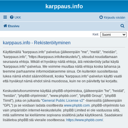
karppaus.info
UKK
Kirjaudu sisään
E
Etusivu
t
Kieli:
s
karppaus.info - Rekisteröityminen
i
Käyttämällä "karppaus.info" palvelua (jälkeenpäin "me", "meitä", "meidän",
"karppaus.info", "https://karppaus.info/keskustelu"), sitoudut noudattamaan
seuraavia ehtoja. Mikäli et hyväksy näitä ehtoja, älä rekisteröidy ja/tai käytä
"karppaus.info"-palvelua. Me voimme muuttaa näitä ehtoja koska tahansa ja
teemme parhaamme informoidaksemme sinua. On kuitenkin suositeltavaa
lukea nämä ehdot säännöllisesti, koska "karppaus.info"-palvelun käyttö vaatii
että hyväksyt nämä ehdot siinä muodossa, kuin ne on päivitetty tai korjattu.
Keskustelufoorumimme käyttää phpBB-ohjelmistoa, (jälkeenpäin "he", "heidät",
"heidän", "phpBB-ohjelmisto", "www.phpbb.com", "phpBB Group", "phpBB
Tiimit"), joka on julkaistu "
General Public License v2
" -lisenssillä (jälkeenpäin
"GPL") ja se voidaan ladata osoitteesta
www.phpbb.com
. phpBB-ohjelmisto luo
vain ympäristön internet-keskustelulle. phpBB Limited ei ole vastuussa siitä,
mitä sallimme tai kiellämme sopivana sisältönä ja/tai käytöksenä. Saadaksesi
lisätietoa phpBB:stä vieraile osoitteessa:
https://www.phpbb.com/
.