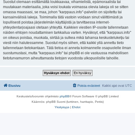
Suostut olemaan esittämättä loukkaavaa, vihamielistä, epämoraalista tai
muutakaan materiaalia, joka voisi loukata voimassa olevia lakeja oli se sitten
omassa maassasi, se maa, johon "karppaus.info"-palvelin on sijoitettu tai
kansainvälisiä lakeja. Toimimalla tätä vastoin voidaan sinut välittömästi ja
lopullisesti poistaa järjestelmän käyttäjistä ja tarvittaessa internet-
yhteydentarjoajaasi otetaan yhteyttä. Kaikkien viestien IP-osoite tallennetaan
näiden ehtojen noudattamisen tarkkailua varten. Hyväksyt, että "karppaus.info"
on oikeus poistaa, muokata, siirtää ja sulkea mikä tahansa keskusteluketju tai
viesti niin halutessamme. Suostut myös siihen, että kaikki yllä annettu tieto
tallennetaan tietokantaan. Tätä tietoa ei anneta kolmannelle osapuolelle ilman
suostumustasi, mutta "karppaus.info" tai phpBB ei ole vastuussa mahdollisen
tietoturvamurron aiheuttamasta tietojen vuodosta ulkopuolisille tahoille.
Etusivu
Poista evästeet
Kaikki ajat ovat
UTC
Keskustelufoorumin ohjelmisto
phpBB
® Forum Software © phpBB Limited
Käännös: phpBB Suomi (lurttinen, harritapio, Pettis)
Yksityisyys
|
Ehdot