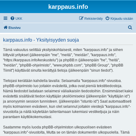
karppaus.info
UKK
Rekisteröidy
Kirjaudu sisään
E
Etusivu
t
karppaus.info - Yksityisyyden suoja
s
i
Tämä vakuutus selittää yksityiskohtaisesti, miten "karppaus.info" ja siihen
liittyvät yritykset (jälkeenpäin "me", "meitä", "meidän", "karppaus.info",
"https://karppaus.info/keskustelu") ja phpBB:n (jälkeenpäin "he", "heitä",
"heidän", "phpBB-ohjelmisto", "www.phpbb.com", "phpBB Group", "phpBB
Tiimit") käyttävät sinulta kerättyjä tietoja (jälkeenpäin "sinun tiedot").
Tietojasi kerätään kahdella tavalla: Selaamalla "karppaus.info"-sivustoa.
phpBB-ohjelmisto luo joitakin evästeitä, jotka ovat pieniä tekstitiedostoja.
Nämä tiedostot ladataan selaimesi väliaikaisiin tiedostoihin. Ensimmäiset kaksi
evästettä sisältävät tiedon käyttäjän yksilöimiseksi (jälkeenpäin "käyttäjän id")
ja anonyymin session tunnisteen. (jälkeenpäin "istunto id") Saat automaattiseti
myös kolmannen evästeen, kun olet selannut joitakin viestejä "karppaus.info"-
sivustolla ja näitä käytetään tallentamaan lukemiasi vestiketjuja ja näin
parantaen käyttökokemustasi.
Saatamme myös luoda phpBB-ohjelmiston ulkopuolisen evästeen
"karppaus.info"-sivustolta, Mutta se on tämän dokumentin ulkopuolella. Tämä