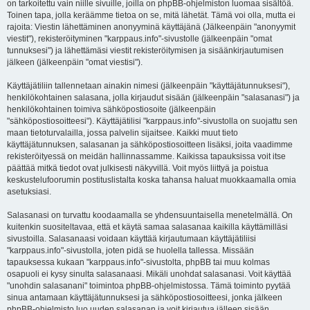
on tarkoitettu vain niille sivuille, joilla on phpBB-ohjelmiston luomaa sisältöä.
Toinen tapa, jolla keräämme tietoa on se, mitä lähetät. Tämä voi olla, mutta ei
rajoita: Viestin lähettäminen anonyyminä käyttäjänä (Jälkeenpäin "anonyymit
viestit"), rekisteröityminen "karppaus.info"-sivustolle (jälkeenpäin "omat
tunnuksesi") ja lähettämäsi viestit rekisteröitymisen ja sisäänkirjautumisen
jälkeen (jälkeenpäin "omat viestisi").
Käyttäjätiliin tallennetaan ainakin nimesi (jälkeenpäin "käyttäjätunnuksesi"),
henkilökohtainen salasana, jolla kirjaudut sisään (jälkeenpäin "salasanasi") ja
henkilökohtainen toimiva sähköpostiosoite (jälkeenpäin
"sähköpostiosoitteesi"). Käyttäjätilisi "karppaus.info"-sivustolla on suojattu sen
maan tietoturvalailla, jossa palvelin sijaitsee. Kaikki muut tieto
käyttäjätunnuksen, salasanan ja sähköpostiosoitteen lisäksi, joita vaadimme
rekisteröityessä on meidän hallinnassamme. Kaikissa tapauksissa voit itse
päättää mitkä tiedot ovat julkisesti näkyvillä. Voit myös liittyä ja poistua
keskustelufoorumin postituslistalta koska tahansa haluat muokkaamalla omia
asetuksiasi.
Salasanasi on turvattu koodaamalla se yhdensuuntaisella menetelmällä. On
kuitenkin suositeltavaa, että et käytä samaa salasanaa kaikilla käyttämilläsi
sivustoilla. Salasanaasi voidaan käyttää kirjautumaan käyttäjätiliisi
"karppaus.info"-sivustolla, joten pidä se huolella tallessa. Missään
tapauksessa kukaan "karppaus.info"-sivustolta, phpBB tai muu kolmas
osapuoli ei kysy sinulta salasanaasi. Mikäli unohdat salasanasi. Voit käyttää
"unohdin salasanani" toimintoa phpBB-ohjelmistossa. Tämä toiminto pyytää
sinua antamaan käyttäjätunnuksesi ja sähköpostiosoitteesi, jonka jälkeen
phpBB-ohjelmisto luo uuden salasanan ja voit kirjautua jälleen sisään.