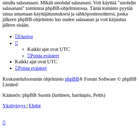
sinulta salasanaasi. Mikäli unohdat salasanasi. Voit käyttää "unohdin
salasanani" toimintoa phpBB-ohjelmistossa. Tämä toiminto pyytää
sinua antamaan käyttäjätunnuksesi ja sähköpostiosoitteesi, jonka
jälkeen phpBB-ohjelmisto luo uuden salasanan ja voit kirjautua
jälleen sisään.
Etusivu
Kaikki ajat ovat
UTC
Poista evästeet
Kaikki ajat ovat
UTC
Poista evästeet
Keskustelufoorumin ohjelmisto
phpBB
® Forum Software © phpBB
Limited
Käännös: phpBB Suomi (lurttinen, harritapio, Pettis)
Yksityisyys
|
Ehdot