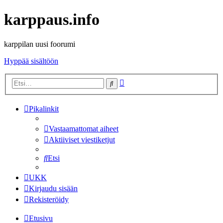
karppaus.info
karppilan uusi foorumi
Hyppää sisältöön
Tarkennettu
Etsi
haku
Pikalinkit
Vastaamattomat aiheet
Aktiiviset viestiketjut
Etsi
UKK
Kirjaudu sisään
Rekisteröidy
Etusivu