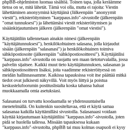
phpBB-ohjelmiston luomaa sisältöä. Toinen tapa, jolla keräämme
tietoa on se, mitä lähetät. Tämä voi olla, mutta ei rajoita: Viestin
lähettäminen anonyyminä käyttäjänä (Jälkeenpäin "anonyymit
viestit"), rekisteröityminen "karppaus.info"-sivustolle (jälkeenpäin
"omat tunnuksesi") ja lähettämäsi viestit rekisteröitymisen ja
sisäänkirjautumisen jälkeen (jälkeenpäin "omat viestisi").
Käyttäjätiliin tallennetaan ainakin nimesi (jälkeenpäin
"käyttäjätunnuksesi"), henkilökohtainen salasana, jolla kirjaudut
sisään (jälkeenpäin "salasanasi") ja henkilökohtainen toimiva
sähköpostiosoite (jälkeenpäin "sähköpostiosoitteesi"). Käyttäjätilisi
"karppaus.info"-sivustolla on suojattu sen maan tietoturvalailla, jossa
palvelin sijaitsee. Kaikki muut tieto käyttäjätunnuksen, salasanan ja
sähköpostiosoitteen lisäksi, joita vaadimme rekisteröityessä on
meidän hallinnassamme. Kaikissa tapauksissa voit itse päättää mitkä
tiedot ovat julkisesti näkyvillä. Voit myös liittyä ja poistua
keskustelufoorumin postituslistalta koska tahansa haluat
muokkaamalla omia asetuksiasi.
Salasanasi on turvattu koodaamalla se yhdensuuntaisella
menetelmällä. On kuitenkin suositeltavaa, että et käytä samaa
salasanaa kaikilla käyttämilläsi sivustoilla. Salasanaasi voidaan
käyttää kirjautumaan käyttäjätiliisi "karppaus.info"-sivustolla, joten
pidä se huolella tallessa. Missään tapauksessa kukaan
"karppaus.info"-sivustolta, phpBB tai muu kolmas osapuoli ei kysy