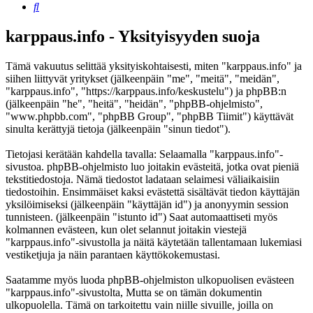
Etsi
karppaus.info - Yksityisyyden suoja
Tämä vakuutus selittää yksityiskohtaisesti, miten "karppaus.info" ja
siihen liittyvät yritykset (jälkeenpäin "me", "meitä", "meidän",
"karppaus.info", "https://karppaus.info/keskustelu") ja phpBB:n
(jälkeenpäin "he", "heitä", "heidän", "phpBB-ohjelmisto",
"www.phpbb.com", "phpBB Group", "phpBB Tiimit") käyttävät
sinulta kerättyjä tietoja (jälkeenpäin "sinun tiedot").
Tietojasi kerätään kahdella tavalla: Selaamalla "karppaus.info"-
sivustoa. phpBB-ohjelmisto luo joitakin evästeitä, jotka ovat pieniä
tekstitiedostoja. Nämä tiedostot ladataan selaimesi väliaikaisiin
tiedostoihin. Ensimmäiset kaksi evästettä sisältävät tiedon käyttäjän
yksilöimiseksi (jälkeenpäin "käyttäjän id") ja anonyymin session
tunnisteen. (jälkeenpäin "istunto id") Saat automaattiseti myös
kolmannen evästeen, kun olet selannut joitakin viestejä
"karppaus.info"-sivustolla ja näitä käytetään tallentamaan lukemiasi
vestiketjuja ja näin parantaen käyttökokemustasi.
Saatamme myös luoda phpBB-ohjelmiston ulkopuolisen evästeen
"karppaus.info"-sivustolta, Mutta se on tämän dokumentin
ulkopuolella. Tämä on tarkoitettu vain niille sivuille, joilla on