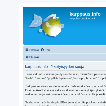
karppaus.info
karppilan uusi foorumi
Pikalinkit
UKK
Etusivu
karppaus.info - Yksityisyyden suoja
Tämä vakuutus selittää yksityiskohtaisesti, miten "karppaus.info" 
"heitä", "heidän", "phpBB-ohjelmisto", "www.phpbb.com", "phpBB G
Tietojasi kerätään kahdella tavalla: Selaamalla "karppaus.info"-s
Ensimmäiset kaksi evästettä sisältävät tiedon käyttäjän yksilöi
olet selannut joitakin viestejä "karppaus.info"-sivustolla ja nä
Saatamme myös luoda phpBB-ohjelmiston ulkopuolisen evästeen "k