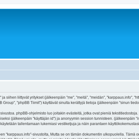
ja siihen liittyvät yritykset (jälkeenpäin "me", "meitä", "meidän", "karppaus.info", "
roup", "phpBB Tiimit") käyttävät sinulta kerättyjä tietoja (jälkeenpäin "sinun tiedot
ivustoa. phpBB-ohjelmisto luo joitakin evästeitä, jotka ovat pieniä tekstitiedostoja.
miseksi (jälkeenpäin "käyttäjän id") ja anonyymin session tunnisteen. (jälkeenpäin 
itä käytetään tallentamaan lukemiasi vestiketjuja ja näin parantaen käyttökokemustasi
arppaus.info"-sivustolta, Mutta se on tämän dokumentin ulkopuolella. Tämä on tark