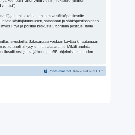
 (Jälkeenpäin "anonyymit viestit"), rekisteröityminen
viestisi").
sanasi") ja henkilökohtainen toimiva sähköpostiosoite
 muut tieto käyttäjätunnuksen, salasanan ja sähköpostiosoitteen
 myös liittyä ja poistua keskustelufoorumin postituslistalta
illäsi sivustoilla. Salasanaasi voidaan käyttää kirjautumaan
lmas osapuoli ei kysy sinulta salasanaasi. Mikäli unohdat
ostiosoitteesi, jonka jälkeen phpBB-ohjelmisto luo uuden
Poista evästeet
Kaikki ajat ovat
UTC