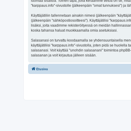
luomaa sisältöä. Toinen tapa, jolla keräämme tietoa on se, mitä 
"karppaus.info"-sivustolle (jälkeenpäin "omat tunnuksesi") ja läh
Käyttäjätiliin tallennetaan ainakin nimesi (jälkeenpäin "käyttä
(jälkeenpäin "sähköpostiosoitteesi"). Käyttäjätilisi "karppaus.in
lisäksi, joita vaadimme rekisteröityessä on meidän hallinnassamme
koska tahansa haluat muokkaamalla omia asetuksiasi.
Salasanasi on turvattu koodaamalla se yhdensuuntaisella menete
käyttäjätiliisi "karppaus.info"-sivustolla, joten pidä se huolel
salasanasi. Voit käyttää "unohdin salasanani" toimintoa phpBB
salasanan ja voit kirjautua jälleen sisään.
Etusivu