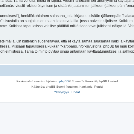
lähetät. Tämä voi olla, mutta ei rajoita: Viestin lähettäminen anonyyminä käyttäjänä
ettämäsi viestit rekisteröitymisen ja sisäänkirjautumisen jälkeen (jälkeenpäin "omat 
jätunnuksesi"), henkilökohtainen salasana, jolla kirjaudut sisään (jälkeenpäin "sala
fo"-sivustolla on suojattu sen maan tietoturvalailla, jossa palvelin sijaitsee. Kaikki
. Kaikissa tapauksissa voit itse päättää mitkä tiedot ovat julkisesti näkyvillä. Voit
lmällä. On kuitenkin suositeltavaa, että et käytä samaa salasanaa kaikilla käyttäm
la tallessa. Missään tapauksessa kukaan "karppaus.info"-sivustolta, phpBB tai muu ko
-ohjelmistossa. Tämä toiminto pyytää sinua antamaan käyttäjätunnuksesi ja sähköp
Keskustelufoorumin ohjelmisto
phpBB
® Forum Software © phpBB Limited
Käännös: phpBB Suomi (lurttinen, harritapio, Pettis)
Yksityisyys
|
Ehdot