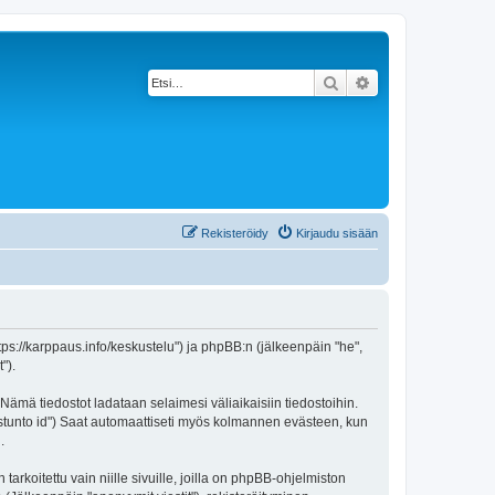
Etsi
Tarkennettu haku
Rekisteröidy
Kirjaudu sisään
https://karppaus.info/keskustelu") ja phpBB:n (jälkeenpäin "he",
").
 Nämä tiedostot ladataan selaimesi väliaikaisiin tiedostoihin.
"istunto id") Saat automaattiseti myös kolmannen evästeen, kun
.
oitettu vain niille sivuille, joilla on phpBB-ohjelmiston