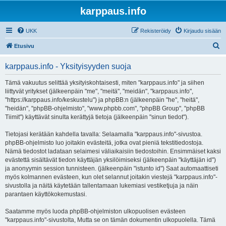
karppaus.info
UKK
Rekisteröidy
Kirjaudu sisään
E
Etusivu
t
karppaus.info - Yksityisyyden suoja
s
i
Tämä vakuutus selittää yksityiskohtaisesti, miten "karppaus.info" ja siihen
liittyvät yritykset (jälkeenpäin "me", "meitä", "meidän", "karppaus.info",
"https://karppaus.info/keskustelu") ja phpBB:n (jälkeenpäin "he", "heitä",
"heidän", "phpBB-ohjelmisto", "www.phpbb.com", "phpBB Group", "phpBB
Tiimit") käyttävät sinulta kerättyjä tietoja (jälkeenpäin "sinun tiedot").
Tietojasi kerätään kahdella tavalla: Selaamalla "karppaus.info"-sivustoa.
phpBB-ohjelmisto luo joitakin evästeitä, jotka ovat pieniä tekstitiedostoja.
Nämä tiedostot ladataan selaimesi väliaikaisiin tiedostoihin. Ensimmäiset kaksi
evästettä sisältävät tiedon käyttäjän yksilöimiseksi (jälkeenpäin "käyttäjän id")
ja anonyymin session tunnisteen. (jälkeenpäin "istunto id") Saat automaattiseti
myös kolmannen evästeen, kun olet selannut joitakin viestejä "karppaus.info"-
sivustolla ja näitä käytetään tallentamaan lukemiasi vestiketjuja ja näin
parantaen käyttökokemustasi.
Saatamme myös luoda phpBB-ohjelmiston ulkopuolisen evästeen
"karppaus.info"-sivustolta, Mutta se on tämän dokumentin ulkopuolella. Tämä