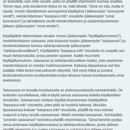
on tarkoitettu vain niille sivuille, joilla on phpBB-ohjelmiston luomaa sisältöä.
Toinen tapa, jolla keräämme tietoa on se, mitä lähetät. Tämä voi olla, mutta ei
rajoita: Viestin lähettäminen anonyyminä käyttäjänä (Jälkeenpäin "anonyymit
viestit"), rekisteröityminen "karppaus.info"-sivustolle (jälkeenpäin "omat
tunnuksesi") ja lähettämäsi viestit rekisteröitymisen ja sisäänkirjautumisen
jälkeen (jälkeenpäin "omat viestisi").
Käyttäjätiliin tallennetaan ainakin nimesi (jälkeenpäin "käyttäjätunnuksesi"),
henkilökohtainen salasana, jolla kirjaudut sisään (jälkeenpäin "salasanasi") ja
henkilökohtainen toimiva sähköpostiosoite (jälkeenpäin
"sähköpostiosoitteesi"). Käyttäjätilisi "karppaus.info"-sivustolla on suojattu sen
maan tietoturvalailla, jossa palvelin sijaitsee. Kaikki muut tieto
käyttäjätunnuksen, salasanan ja sähköpostiosoitteen lisäksi, joita vaadimme
rekisteröityessä on meidän hallinnassamme. Kaikissa tapauksissa voit itse
päättää mitkä tiedot ovat julkisesti näkyvillä. Voit myös liittyä ja poistua
keskustelufoorumin postituslistalta koska tahansa haluat muokkaamalla omia
asetuksiasi.
Salasanasi on turvattu koodaamalla se yhdensuuntaisella menetelmällä. On
kuitenkin suositeltavaa, että et käytä samaa salasanaa kaikilla käyttämilläsi
sivustoilla. Salasanaasi voidaan käyttää kirjautumaan käyttäjätiliisi
"karppaus.info"-sivustolla, joten pidä se huolella tallessa. Missään
tapauksessa kukaan "karppaus.info"-sivustolta, phpBB tai muu kolmas
osapuoli ei kysy sinulta salasanaasi. Mikäli unohdat salasanasi. Voit käyttää
"unohdin salasanani" toimintoa phpBB-ohjelmistossa. Tämä toiminto pyytää
sinua antamaan käyttäjätunnuksesi ja sähköpostiosoitteesi, jonka jälkeen
phpBB-ohjelmisto luo uuden salasanan ja voit kirjautua jälleen sisään.