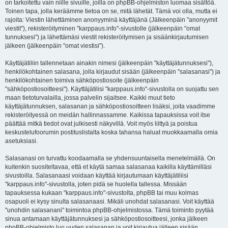
on tarkoitettu vain niille sivuille, joilla on phpBB-ohjelmiston luomaa sisältöä.
Toinen tapa, jolla keräämme tietoa on se, mitä lähetät. Tämä voi olla, mutta ei
rajoita: Viestin lähettäminen anonyyminä käyttäjänä (Jälkeenpäin "anonyymit
viestit"), rekisteröityminen "karppaus.info"-sivustolle (jälkeenpäin "omat
tunnuksesi") ja lähettämäsi viestit rekisteröitymisen ja sisäänkirjautumisen
jälkeen (jälkeenpäin "omat viestisi").
Käyttäjätiliin tallennetaan ainakin nimesi (jälkeenpäin "käyttäjätunnuksesi"),
henkilökohtainen salasana, jolla kirjaudut sisään (jälkeenpäin "salasanasi") ja
henkilökohtainen toimiva sähköpostiosoite (jälkeenpäin
"sähköpostiosoitteesi"). Käyttäjätilisi "karppaus.info"-sivustolla on suojattu sen
maan tietoturvalailla, jossa palvelin sijaitsee. Kaikki muut tieto
käyttäjätunnuksen, salasanan ja sähköpostiosoitteen lisäksi, joita vaadimme
rekisteröityessä on meidän hallinnassamme. Kaikissa tapauksissa voit itse
päättää mitkä tiedot ovat julkisesti näkyvillä. Voit myös liittyä ja poistua
keskustelufoorumin postituslistalta koska tahansa haluat muokkaamalla omia
asetuksiasi.
Salasanasi on turvattu koodaamalla se yhdensuuntaisella menetelmällä. On
kuitenkin suositeltavaa, että et käytä samaa salasanaa kaikilla käyttämilläsi
sivustoilla. Salasanaasi voidaan käyttää kirjautumaan käyttäjätiliisi
"karppaus.info"-sivustolla, joten pidä se huolella tallessa. Missään
tapauksessa kukaan "karppaus.info"-sivustolta, phpBB tai muu kolmas
osapuoli ei kysy sinulta salasanaasi. Mikäli unohdat salasanasi. Voit käyttää
"unohdin salasanani" toimintoa phpBB-ohjelmistossa. Tämä toiminto pyytää
sinua antamaan käyttäjätunnuksesi ja sähköpostiosoitteesi, jonka jälkeen
phpBB-ohjelmisto luo uuden salasanan ja voit kirjautua jälleen sisään.