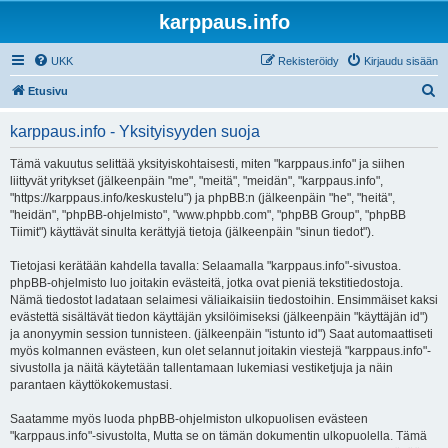
karppaus.info
UKK
Rekisteröidy
Kirjaudu sisään
E
Etusivu
t
karppaus.info - Yksityisyyden suoja
s
i
Tämä vakuutus selittää yksityiskohtaisesti, miten "karppaus.info" ja siihen
liittyvät yritykset (jälkeenpäin "me", "meitä", "meidän", "karppaus.info",
"https://karppaus.info/keskustelu") ja phpBB:n (jälkeenpäin "he", "heitä",
"heidän", "phpBB-ohjelmisto", "www.phpbb.com", "phpBB Group", "phpBB
Tiimit") käyttävät sinulta kerättyjä tietoja (jälkeenpäin "sinun tiedot").
Tietojasi kerätään kahdella tavalla: Selaamalla "karppaus.info"-sivustoa.
phpBB-ohjelmisto luo joitakin evästeitä, jotka ovat pieniä tekstitiedostoja.
Nämä tiedostot ladataan selaimesi väliaikaisiin tiedostoihin. Ensimmäiset kaksi
evästettä sisältävät tiedon käyttäjän yksilöimiseksi (jälkeenpäin "käyttäjän id")
ja anonyymin session tunnisteen. (jälkeenpäin "istunto id") Saat automaattiseti
myös kolmannen evästeen, kun olet selannut joitakin viestejä "karppaus.info"-
sivustolla ja näitä käytetään tallentamaan lukemiasi vestiketjuja ja näin
parantaen käyttökokemustasi.
Saatamme myös luoda phpBB-ohjelmiston ulkopuolisen evästeen
"karppaus.info"-sivustolta, Mutta se on tämän dokumentin ulkopuolella. Tämä