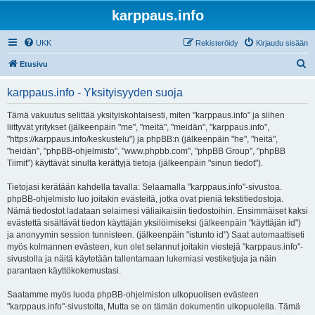
karppaus.info
UKK
Rekisteröidy
Kirjaudu sisään
E
Etusivu
t
karppaus.info - Yksityisyyden suoja
s
i
Tämä vakuutus selittää yksityiskohtaisesti, miten "karppaus.info" ja siihen
liittyvät yritykset (jälkeenpäin "me", "meitä", "meidän", "karppaus.info",
"https://karppaus.info/keskustelu") ja phpBB:n (jälkeenpäin "he", "heitä",
"heidän", "phpBB-ohjelmisto", "www.phpbb.com", "phpBB Group", "phpBB
Tiimit") käyttävät sinulta kerättyjä tietoja (jälkeenpäin "sinun tiedot").
Tietojasi kerätään kahdella tavalla: Selaamalla "karppaus.info"-sivustoa.
phpBB-ohjelmisto luo joitakin evästeitä, jotka ovat pieniä tekstitiedostoja.
Nämä tiedostot ladataan selaimesi väliaikaisiin tiedostoihin. Ensimmäiset kaksi
evästettä sisältävät tiedon käyttäjän yksilöimiseksi (jälkeenpäin "käyttäjän id")
ja anonyymin session tunnisteen. (jälkeenpäin "istunto id") Saat automaattiseti
myös kolmannen evästeen, kun olet selannut joitakin viestejä "karppaus.info"-
sivustolla ja näitä käytetään tallentamaan lukemiasi vestiketjuja ja näin
parantaen käyttökokemustasi.
Saatamme myös luoda phpBB-ohjelmiston ulkopuolisen evästeen
"karppaus.info"-sivustolta, Mutta se on tämän dokumentin ulkopuolella. Tämä