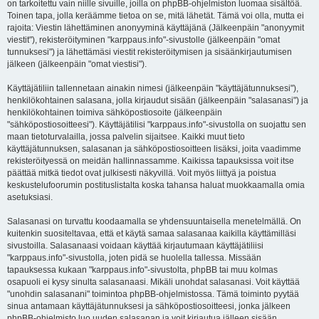
on tarkoitettu vain niille sivuille, joilla on phpBB-ohjelmiston luomaa sisältöä.
Toinen tapa, jolla keräämme tietoa on se, mitä lähetät. Tämä voi olla, mutta ei
rajoita: Viestin lähettäminen anonyyminä käyttäjänä (Jälkeenpäin "anonyymit
viestit"), rekisteröityminen "karppaus.info"-sivustolle (jälkeenpäin "omat
tunnuksesi") ja lähettämäsi viestit rekisteröitymisen ja sisäänkirjautumisen
jälkeen (jälkeenpäin "omat viestisi").
Käyttäjätiliin tallennetaan ainakin nimesi (jälkeenpäin "käyttäjätunnuksesi"),
henkilökohtainen salasana, jolla kirjaudut sisään (jälkeenpäin "salasanasi") ja
henkilökohtainen toimiva sähköpostiosoite (jälkeenpäin
"sähköpostiosoitteesi"). Käyttäjätilisi "karppaus.info"-sivustolla on suojattu sen
maan tietoturvalailla, jossa palvelin sijaitsee. Kaikki muut tieto
käyttäjätunnuksen, salasanan ja sähköpostiosoitteen lisäksi, joita vaadimme
rekisteröityessä on meidän hallinnassamme. Kaikissa tapauksissa voit itse
päättää mitkä tiedot ovat julkisesti näkyvillä. Voit myös liittyä ja poistua
keskustelufoorumin postituslistalta koska tahansa haluat muokkaamalla omia
asetuksiasi.
Salasanasi on turvattu koodaamalla se yhdensuuntaisella menetelmällä. On
kuitenkin suositeltavaa, että et käytä samaa salasanaa kaikilla käyttämilläsi
sivustoilla. Salasanaasi voidaan käyttää kirjautumaan käyttäjätiliisi
"karppaus.info"-sivustolla, joten pidä se huolella tallessa. Missään
tapauksessa kukaan "karppaus.info"-sivustolta, phpBB tai muu kolmas
osapuoli ei kysy sinulta salasanaasi. Mikäli unohdat salasanasi. Voit käyttää
"unohdin salasanani" toimintoa phpBB-ohjelmistossa. Tämä toiminto pyytää
sinua antamaan käyttäjätunnuksesi ja sähköpostiosoitteesi, jonka jälkeen
phpBB-ohjelmisto luo uuden salasanan ja voit kirjautua jälleen sisään.