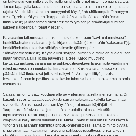
on tarkoitettu vain niille sivuille, joilla on phpBB-ohjelmiston luomaa sisältöä.
Toinen tapa, jolla keräämme tietoa on se, mitä lähetät. Tämä voi olla, mutta ei
rajoita: Viestin lähettäminen anonyyminä käyttäjänä (Jälkeenpäin "anonyymit
viestit"), rekisteröityminen "karppaus.info"-sivustolle (jälkeenpäin "omat
tunnuksesi") ja lähettämäsi viestit rekisteröitymisen ja sisäänkirjautumisen
jälkeen (jälkeenpäin "omat viestisi").
Käyttäjätiliin tallennetaan ainakin nimesi (jälkeenpäin "käyttäjätunnuksesi"),
henkilökohtainen salasana, jolla kirjaudut sisään (jälkeenpäin "salasanasi") ja
henkilökohtainen toimiva sähköpostiosoite (jälkeenpäin
"sähköpostiosoitteesi"). Käyttäjätilisi "karppaus.info"-sivustolla on suojattu sen
maan tietoturvalailla, jossa palvelin sijaitsee. Kaikki muut tieto
käyttäjätunnuksen, salasanan ja sähköpostiosoitteen lisäksi, joita vaadimme
rekisteröityessä on meidän hallinnassamme. Kaikissa tapauksissa voit itse
päättää mitkä tiedot ovat julkisesti näkyvillä. Voit myös liittyä ja poistua
keskustelufoorumin postituslistalta koska tahansa haluat muokkaamalla omia
asetuksiasi.
Salasanasi on turvattu koodaamalla se yhdensuuntaisella menetelmällä. On
kuitenkin suositeltavaa, että et käytä samaa salasanaa kaikilla käyttämilläsi
sivustoilla. Salasanaasi voidaan käyttää kirjautumaan käyttäjätiliisi
"karppaus.info"-sivustolla, joten pidä se huolella tallessa. Missään
tapauksessa kukaan "karppaus.info"-sivustolta, phpBB tai muu kolmas
osapuoli ei kysy sinulta salasanaasi. Mikäli unohdat salasanasi. Voit käyttää
"unohdin salasanani" toimintoa phpBB-ohjelmistossa. Tämä toiminto pyytää
sinua antamaan käyttäjätunnuksesi ja sähköpostiosoitteesi, jonka jälkeen
phpBB-ohjelmisto luo uuden salasanan ja voit kirjautua jälleen sisään.