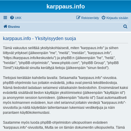
karppaus.info
UKK
Rekisteröidy
Kirjaudu sisään
E
Etusivu
t
karppaus.info - Yksityisyyden suoja
s
i
Tämä vakuutus selittää yksityiskohtaisesti, miten "karppaus.info" ja siihen
liittyvät yritykset (jälkeenpäin "me", "meitä", "meidän", "karppaus.info",
"https://karppaus.info/keskustelu") ja phpBB:n (jälkeenpäin "he", "heitä",
"heidän", "phpBB-ohjelmisto", "www.phpbb.com", "phpBB Group", "phpBB
Tiimit") käyttävät sinulta kerättyjä tietoja (jälkeenpäin "sinun tiedot").
Tietojasi kerätään kahdella tavalla: Selaamalla "karppaus.info"-sivustoa.
phpBB-ohjelmisto luo joitakin evästeitä, jotka ovat pieniä tekstitiedostoja.
Nämä tiedostot ladataan selaimesi väliaikaisiin tiedostoihin. Ensimmäiset kaksi
evästettä sisältävät tiedon käyttäjän yksilöimiseksi (jälkeenpäin "käyttäjän id")
ja anonyymin session tunnisteen. (jälkeenpäin "istunto id") Saat automaattiseti
myös kolmannen evästeen, kun olet selannut joitakin viestejä "karppaus.info"-
sivustolla ja näitä käytetään tallentamaan lukemiasi vestiketjuja ja näin
parantaen käyttökokemustasi.
Saatamme myös luoda phpBB-ohjelmiston ulkopuolisen evästeen
"karppaus.info"-sivustolta, Mutta se on tämän dokumentin ulkopuolella. Tämä