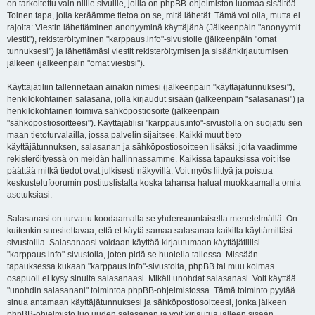
on tarkoitettu vain niille sivuille, joilla on phpBB-ohjelmiston luomaa sisältöä.
Toinen tapa, jolla keräämme tietoa on se, mitä lähetät. Tämä voi olla, mutta ei
rajoita: Viestin lähettäminen anonyyminä käyttäjänä (Jälkeenpäin "anonyymit
viestit"), rekisteröityminen "karppaus.info"-sivustolle (jälkeenpäin "omat
tunnuksesi") ja lähettämäsi viestit rekisteröitymisen ja sisäänkirjautumisen
jälkeen (jälkeenpäin "omat viestisi").
Käyttäjätiliin tallennetaan ainakin nimesi (jälkeenpäin "käyttäjätunnuksesi"),
henkilökohtainen salasana, jolla kirjaudut sisään (jälkeenpäin "salasanasi") ja
henkilökohtainen toimiva sähköpostiosoite (jälkeenpäin
"sähköpostiosoitteesi"). Käyttäjätilisi "karppaus.info"-sivustolla on suojattu sen
maan tietoturvalailla, jossa palvelin sijaitsee. Kaikki muut tieto
käyttäjätunnuksen, salasanan ja sähköpostiosoitteen lisäksi, joita vaadimme
rekisteröityessä on meidän hallinnassamme. Kaikissa tapauksissa voit itse
päättää mitkä tiedot ovat julkisesti näkyvillä. Voit myös liittyä ja poistua
keskustelufoorumin postituslistalta koska tahansa haluat muokkaamalla omia
asetuksiasi.
Salasanasi on turvattu koodaamalla se yhdensuuntaisella menetelmällä. On
kuitenkin suositeltavaa, että et käytä samaa salasanaa kaikilla käyttämilläsi
sivustoilla. Salasanaasi voidaan käyttää kirjautumaan käyttäjätiliisi
"karppaus.info"-sivustolla, joten pidä se huolella tallessa. Missään
tapauksessa kukaan "karppaus.info"-sivustolta, phpBB tai muu kolmas
osapuoli ei kysy sinulta salasanaasi. Mikäli unohdat salasanasi. Voit käyttää
"unohdin salasanani" toimintoa phpBB-ohjelmistossa. Tämä toiminto pyytää
sinua antamaan käyttäjätunnuksesi ja sähköpostiosoitteesi, jonka jälkeen
phpBB-ohjelmisto luo uuden salasanan ja voit kirjautua jälleen sisään.