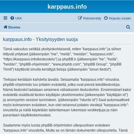
karppaus.info
UKK
Rekisteröidy
Kirjaudu sisään
E
Etusivu
t
karppaus.info - Yksityisyyden suoja
s
i
Tämä vakuutus selittää yksityiskohtaisesti, miten "karppaus.info" ja siihen
liittyvät yritykset (jälkeenpäin "me", "meitä", "meidän", "karppaus.info",
"https://karppaus.info/keskustelu") ja phpBB:n (jälkeenpäin "he", "heitä",
"heidän", "phpBB-ohjelmisto", "www.phpbb.com", "phpBB Group", "phpBB
Tiimit") käyttävät sinulta kerättyjä tietoja (jälkeenpäin "sinun tiedot").
Tietojasi kerätään kahdella tavalla: Selaamalla "karppaus.info"-sivustoa.
phpBB-ohjelmisto luo joitakin evästeitä, jotka ovat pieniä tekstitiedostoja.
Nämä tiedostot ladataan selaimesi väliaikaisiin tiedostoihin. Ensimmäiset kaksi
evästettä sisältävät tiedon käyttäjän yksilöimiseksi (jälkeenpäin "käyttäjän id")
ja anonyymin session tunnisteen. (jälkeenpäin "istunto id") Saat automaattiseti
myös kolmannen evästeen, kun olet selannut joitakin viestejä "karppaus.info"-
sivustolla ja näitä käytetään tallentamaan lukemiasi vestiketjuja ja näin
parantaen käyttökokemustasi.
Saatamme myös luoda phpBB-ohjelmiston ulkopuolisen evästeen
"karppaus.info"-sivustolta, Mutta se on tämän dokumentin ulkopuolella. Tämä