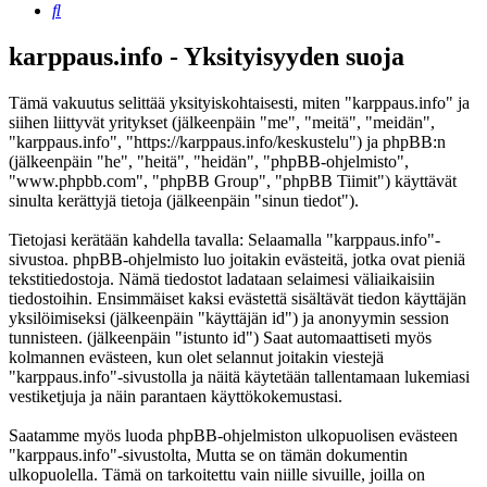
Etsi
karppaus.info - Yksityisyyden suoja
Tämä vakuutus selittää yksityiskohtaisesti, miten "karppaus.info" ja
siihen liittyvät yritykset (jälkeenpäin "me", "meitä", "meidän",
"karppaus.info", "https://karppaus.info/keskustelu") ja phpBB:n
(jälkeenpäin "he", "heitä", "heidän", "phpBB-ohjelmisto",
"www.phpbb.com", "phpBB Group", "phpBB Tiimit") käyttävät
sinulta kerättyjä tietoja (jälkeenpäin "sinun tiedot").
Tietojasi kerätään kahdella tavalla: Selaamalla "karppaus.info"-
sivustoa. phpBB-ohjelmisto luo joitakin evästeitä, jotka ovat pieniä
tekstitiedostoja. Nämä tiedostot ladataan selaimesi väliaikaisiin
tiedostoihin. Ensimmäiset kaksi evästettä sisältävät tiedon käyttäjän
yksilöimiseksi (jälkeenpäin "käyttäjän id") ja anonyymin session
tunnisteen. (jälkeenpäin "istunto id") Saat automaattiseti myös
kolmannen evästeen, kun olet selannut joitakin viestejä
"karppaus.info"-sivustolla ja näitä käytetään tallentamaan lukemiasi
vestiketjuja ja näin parantaen käyttökokemustasi.
Saatamme myös luoda phpBB-ohjelmiston ulkopuolisen evästeen
"karppaus.info"-sivustolta, Mutta se on tämän dokumentin
ulkopuolella. Tämä on tarkoitettu vain niille sivuille, joilla on