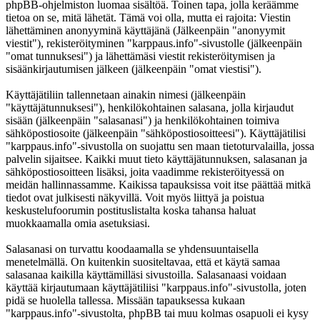
phpBB-ohjelmiston luomaa sisältöä. Toinen tapa, jolla keräämme
tietoa on se, mitä lähetät. Tämä voi olla, mutta ei rajoita: Viestin
lähettäminen anonyyminä käyttäjänä (Jälkeenpäin "anonyymit
viestit"), rekisteröityminen "karppaus.info"-sivustolle (jälkeenpäin
"omat tunnuksesi") ja lähettämäsi viestit rekisteröitymisen ja
sisäänkirjautumisen jälkeen (jälkeenpäin "omat viestisi").
Käyttäjätiliin tallennetaan ainakin nimesi (jälkeenpäin
"käyttäjätunnuksesi"), henkilökohtainen salasana, jolla kirjaudut
sisään (jälkeenpäin "salasanasi") ja henkilökohtainen toimiva
sähköpostiosoite (jälkeenpäin "sähköpostiosoitteesi"). Käyttäjätilisi
"karppaus.info"-sivustolla on suojattu sen maan tietoturvalailla, jossa
palvelin sijaitsee. Kaikki muut tieto käyttäjätunnuksen, salasanan ja
sähköpostiosoitteen lisäksi, joita vaadimme rekisteröityessä on
meidän hallinnassamme. Kaikissa tapauksissa voit itse päättää mitkä
tiedot ovat julkisesti näkyvillä. Voit myös liittyä ja poistua
keskustelufoorumin postituslistalta koska tahansa haluat
muokkaamalla omia asetuksiasi.
Salasanasi on turvattu koodaamalla se yhdensuuntaisella
menetelmällä. On kuitenkin suositeltavaa, että et käytä samaa
salasanaa kaikilla käyttämilläsi sivustoilla. Salasanaasi voidaan
käyttää kirjautumaan käyttäjätiliisi "karppaus.info"-sivustolla, joten
pidä se huolella tallessa. Missään tapauksessa kukaan
"karppaus.info"-sivustolta, phpBB tai muu kolmas osapuoli ei kysy