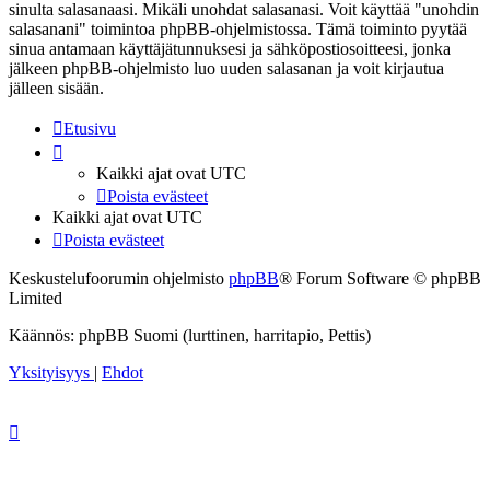
sinulta salasanaasi. Mikäli unohdat salasanasi. Voit käyttää "unohdin
salasanani" toimintoa phpBB-ohjelmistossa. Tämä toiminto pyytää
sinua antamaan käyttäjätunnuksesi ja sähköpostiosoitteesi, jonka
jälkeen phpBB-ohjelmisto luo uuden salasanan ja voit kirjautua
jälleen sisään.
Etusivu
Kaikki ajat ovat
UTC
Poista evästeet
Kaikki ajat ovat
UTC
Poista evästeet
Keskustelufoorumin ohjelmisto
phpBB
® Forum Software © phpBB
Limited
Käännös: phpBB Suomi (lurttinen, harritapio, Pettis)
Yksityisyys
|
Ehdot