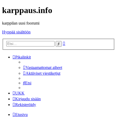
karppaus.info
karppilan uusi foorumi
Hyppää sisältöön
Tarkennettu
Etsi
haku
Pikalinkit
Vastaamattomat aiheet
Aktiiviset viestiketjut
Etsi
UKK
Kirjaudu sisään
Rekisteröidy
Etusivu