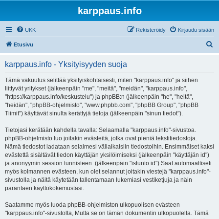
karppaus.info
UKK
Rekisteröidy
Kirjaudu sisään
E
Etusivu
t
karppaus.info - Yksityisyyden suoja
s
i
Tämä vakuutus selittää yksityiskohtaisesti, miten "karppaus.info" ja siihen
liittyvät yritykset (jälkeenpäin "me", "meitä", "meidän", "karppaus.info",
"https://karppaus.info/keskustelu") ja phpBB:n (jälkeenpäin "he", "heitä",
"heidän", "phpBB-ohjelmisto", "www.phpbb.com", "phpBB Group", "phpBB
Tiimit") käyttävät sinulta kerättyjä tietoja (jälkeenpäin "sinun tiedot").
Tietojasi kerätään kahdella tavalla: Selaamalla "karppaus.info"-sivustoa.
phpBB-ohjelmisto luo joitakin evästeitä, jotka ovat pieniä tekstitiedostoja.
Nämä tiedostot ladataan selaimesi väliaikaisiin tiedostoihin. Ensimmäiset kaksi
evästettä sisältävät tiedon käyttäjän yksilöimiseksi (jälkeenpäin "käyttäjän id")
ja anonyymin session tunnisteen. (jälkeenpäin "istunto id") Saat automaattiseti
myös kolmannen evästeen, kun olet selannut joitakin viestejä "karppaus.info"-
sivustolla ja näitä käytetään tallentamaan lukemiasi vestiketjuja ja näin
parantaen käyttökokemustasi.
Saatamme myös luoda phpBB-ohjelmiston ulkopuolisen evästeen
"karppaus.info"-sivustolta, Mutta se on tämän dokumentin ulkopuolella. Tämä