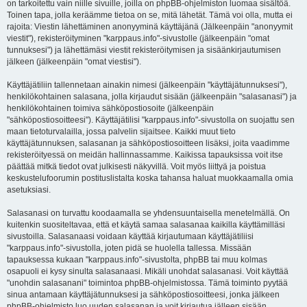
on tarkoitettu vain niille sivuille, joilla on phpBB-ohjelmiston luomaa sisältöä.
Toinen tapa, jolla keräämme tietoa on se, mitä lähetät. Tämä voi olla, mutta ei
rajoita: Viestin lähettäminen anonyyminä käyttäjänä (Jälkeenpäin "anonyymit
viestit"), rekisteröityminen "karppaus.info"-sivustolle (jälkeenpäin "omat
tunnuksesi") ja lähettämäsi viestit rekisteröitymisen ja sisäänkirjautumisen
jälkeen (jälkeenpäin "omat viestisi").
Käyttäjätiliin tallennetaan ainakin nimesi (jälkeenpäin "käyttäjätunnuksesi"),
henkilökohtainen salasana, jolla kirjaudut sisään (jälkeenpäin "salasanasi") ja
henkilökohtainen toimiva sähköpostiosoite (jälkeenpäin
"sähköpostiosoitteesi"). Käyttäjätilisi "karppaus.info"-sivustolla on suojattu sen
maan tietoturvalailla, jossa palvelin sijaitsee. Kaikki muut tieto
käyttäjätunnuksen, salasanan ja sähköpostiosoitteen lisäksi, joita vaadimme
rekisteröityessä on meidän hallinnassamme. Kaikissa tapauksissa voit itse
päättää mitkä tiedot ovat julkisesti näkyvillä. Voit myös liittyä ja poistua
keskustelufoorumin postituslistalta koska tahansa haluat muokkaamalla omia
asetuksiasi.
Salasanasi on turvattu koodaamalla se yhdensuuntaisella menetelmällä. On
kuitenkin suositeltavaa, että et käytä samaa salasanaa kaikilla käyttämilläsi
sivustoilla. Salasanaasi voidaan käyttää kirjautumaan käyttäjätiliisi
"karppaus.info"-sivustolla, joten pidä se huolella tallessa. Missään
tapauksessa kukaan "karppaus.info"-sivustolta, phpBB tai muu kolmas
osapuoli ei kysy sinulta salasanaasi. Mikäli unohdat salasanasi. Voit käyttää
"unohdin salasanani" toimintoa phpBB-ohjelmistossa. Tämä toiminto pyytää
sinua antamaan käyttäjätunnuksesi ja sähköpostiosoitteesi, jonka jälkeen
phpBB-ohjelmisto luo uuden salasanan ja voit kirjautua jälleen sisään.