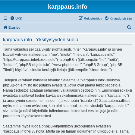
karppaus.info
UKK
Rekisteröidy
Kirjaudu sisään
E
Etusivu
t
karppaus.info - Yksityisyyden suoja
s
i
Tämä vakuutus selittää yksityiskohtaisesti, miten "karppaus.info" ja siihen
liittyvät yritykset (jälkeenpäin "me", "meitä", "meidän", "karppaus.info",
"https://karppaus.info/keskustelu") ja phpBB:n (jälkeenpäin "he", "heitä",
"heidän", "phpBB-ohjelmisto", "www.phpbb.com", "phpBB Group", "phpBB
Tiimit") käyttävät sinulta kerättyjä tietoja (jälkeenpäin "sinun tiedot").
Tietojasi kerätään kahdella tavalla: Selaamalla "karppaus.info"-sivustoa.
phpBB-ohjelmisto luo joitakin evästeitä, jotka ovat pieniä tekstitiedostoja.
Nämä tiedostot ladataan selaimesi väliaikaisiin tiedostoihin. Ensimmäiset kaksi
evästettä sisältävät tiedon käyttäjän yksilöimiseksi (jälkeenpäin "käyttäjän id")
ja anonyymin session tunnisteen. (jälkeenpäin "istunto id") Saat automaattiseti
myös kolmannen evästeen, kun olet selannut joitakin viestejä "karppaus.info"-
sivustolla ja näitä käytetään tallentamaan lukemiasi vestiketjuja ja näin
parantaen käyttökokemustasi.
Saatamme myös luoda phpBB-ohjelmiston ulkopuolisen evästeen
"karppaus.info"-sivustolta, Mutta se on tämän dokumentin ulkopuolella. Tämä