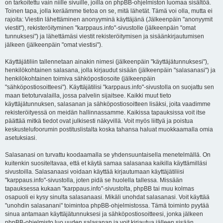
on tarkoitettu vain niille sivuille, joilla on phpBB-ohjelmiston luomaa sisältöä.
Toinen tapa, jolla keräämme tietoa on se, mitä lähetät. Tämä voi olla, mutta ei
rajoita: Viestin lähettäminen anonyyminä käyttäjänä (Jälkeenpäin "anonyymit
viestit"), rekisteröityminen "karppaus.info"-sivustolle (jälkeenpäin "omat
tunnuksesi") ja lähettämäsi viestit rekisteröitymisen ja sisäänkirjautumisen
jälkeen (jälkeenpäin "omat viestisi").
Käyttäjätiliin tallennetaan ainakin nimesi (jälkeenpäin "käyttäjätunnuksesi"),
henkilökohtainen salasana, jolla kirjaudut sisään (jälkeenpäin "salasanasi") ja
henkilökohtainen toimiva sähköpostiosoite (jälkeenpäin
"sähköpostiosoitteesi"). Käyttäjätilisi "karppaus.info"-sivustolla on suojattu sen
maan tietoturvalailla, jossa palvelin sijaitsee. Kaikki muut tieto
käyttäjätunnuksen, salasanan ja sähköpostiosoitteen lisäksi, joita vaadimme
rekisteröityessä on meidän hallinnassamme. Kaikissa tapauksissa voit itse
päättää mitkä tiedot ovat julkisesti näkyvillä. Voit myös liittyä ja poistua
keskustelufoorumin postituslistalta koska tahansa haluat muokkaamalla omia
asetuksiasi.
Salasanasi on turvattu koodaamalla se yhdensuuntaisella menetelmällä. On
kuitenkin suositeltavaa, että et käytä samaa salasanaa kaikilla käyttämilläsi
sivustoilla. Salasanaasi voidaan käyttää kirjautumaan käyttäjätiliisi
"karppaus.info"-sivustolla, joten pidä se huolella tallessa. Missään
tapauksessa kukaan "karppaus.info"-sivustolta, phpBB tai muu kolmas
osapuoli ei kysy sinulta salasanaasi. Mikäli unohdat salasanasi. Voit käyttää
"unohdin salasanani" toimintoa phpBB-ohjelmistossa. Tämä toiminto pyytää
sinua antamaan käyttäjätunnuksesi ja sähköpostiosoitteesi, jonka jälkeen
phpBB-ohjelmisto luo uuden salasanan ja voit kirjautua jälleen sisään.