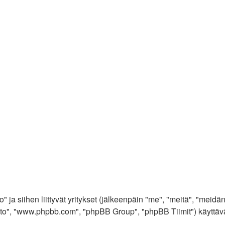
 ja siihen liittyvät yritykset (jälkeenpäin "me", "meitä", "meidän
o", "www.phpbb.com", "phpBB Group", "phpBB Tiimit") käyttävät si