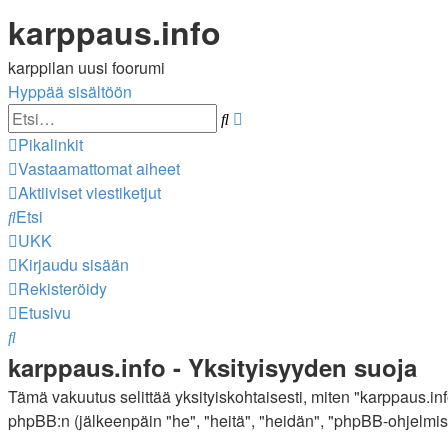
karppaus.info
karppilan uusi foorumi
Hyppää sisältöön
Tarkennettu
Etsi
haku
Pikalinkit
Vastaamattomat aiheet
Aktiiviset viestiketjut
Etsi
UKK
Kirjaudu sisään
Rekisteröidy
Etusivu
Etsi
karppaus.info - Yksityisyyden suoja
Tämä vakuutus selittää yksityiskohtaisesti, miten "karppaus.info"
phpBB:n (jälkeenpäin "he", "heitä", "heidän", "phpBB-ohjelmist