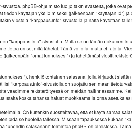
-sivustoa. phpBB-ohjelmisto luo joitakin evästeitä, jotka ovat p
ät tiedon käyttäjän yksilöimiseksi (jälkeenpäin "käyttäjän id") j
akin viestejä "karppaus.info"-sivustolla ja näitä käytetään tall
karppaus.info"-sivustolta, Mutta se on tämän dokumentin ulkopuo
 tietoa on se, mitä lähetät. Tämä voi olla, mutta ei rajoita: V
lle (jälkeenpäin "omat tunnuksesi") ja lähettämäsi viestit rekist
jätunnuksesi"), henkilökohtainen salasana, jolla kirjaudut sisää
lisi "karppaus.info"-sivustolla on suojattu sen maan tietoturvalai
oita vaadimme rekisteröityessä on meidän hallinnassamme. Kaikis
tituslistalta koska tahansa haluat muokkaamalla omia asetuksiasi
elmällä. On kuitenkin suositeltavaa, että et käytä samaa salasa
a, joten pidä se huolella tallessa. Missään tapauksessa kukaan "k
yttää "unohdin salasanani" toimintoa phpBB-ohjelmistossa. Tämä