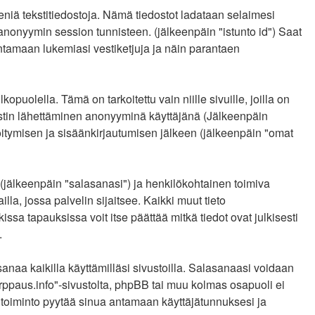
ieniä tekstitiedostoja. Nämä tiedostot ladataan selaimesi
a anonyymin session tunnisteen. (jälkeenpäin "istunto id") Saat
entamaan lukemiasi vestiketjuja ja näin parantaen
lella. Tämä on tarkoitettu vain niille sivuille, joilla on
iestin lähettäminen anonyyminä käyttäjänä (Jälkeenpäin
eröitymisen ja sisäänkirjautumisen jälkeen (jälkeenpäin "omat
n (jälkeenpäin "salasanasi") ja henkilökohtainen toimiva
lla, jossa palvelin sijaitsee. Kaikki muut tieto
sa tapauksissa voit itse päättää mitkä tiedot ovat julkisesti
.
naa kaikilla käyttämilläsi sivustoilla. Salasanaasi voidaan
arppaus.info"-sivustolta, phpBB tai muu kolmas osapuoli ei
 toiminto pyytää sinua antamaan käyttäjätunnuksesi ja