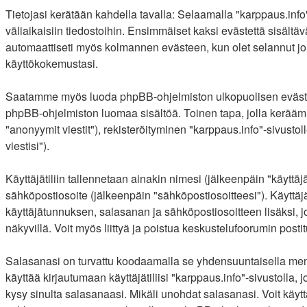
Tietojasi kerätään kahdella tavalla: Selaamalla "karppaus.info"
väliaikaisiin tiedostoihin. Ensimmäiset kaksi evästettä sisältäv
automaattiseti myös kolmannen evästeen, kun olet selannut joit
käyttökokemustasi.
Saatamme myös luoda phpBB-ohjelmiston ulkopuolisen evästeen "
phpBB-ohjelmiston luomaa sisältöä. Toinen tapa, jolla keräämme
"anonyymit viestit"), rekisteröityminen "karppaus.info"-sivusto
viestisi").
Käyttäjätiliin tallennetaan ainakin nimesi (jälkeenpäin "käyttä
sähköpostiosoite (jälkeenpäin "sähköpostiosoitteesi"). Käyttäjäti
käyttäjätunnuksen, salasanan ja sähköpostiosoitteen lisäksi, j
näkyvillä. Voit myös liittyä ja poistua keskustelufoorumin pos
Salasanasi on turvattu koodaamalla se yhdensuuntaisella menet
käyttää kirjautumaan käyttäjätiliisi "karppaus.info"-sivustoll
kysy sinulta salasanaasi. Mikäli unohdat salasanasi. Voit kä