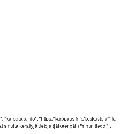
", "karppaus.info", "https://karppaus.info/keskustelu") ja
nulta kerättyjä tietoja (jälkeenpäin "sinun tiedot").