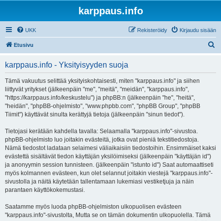
karppaus.info
UKK
Rekisteröidy
Kirjaudu sisään
E
Etusivu
t
karppaus.info - Yksityisyyden suoja
s
i
Tämä vakuutus selittää yksityiskohtaisesti, miten "karppaus.info" ja siihen
liittyvät yritykset (jälkeenpäin "me", "meitä", "meidän", "karppaus.info",
"https://karppaus.info/keskustelu") ja phpBB:n (jälkeenpäin "he", "heitä",
"heidän", "phpBB-ohjelmisto", "www.phpbb.com", "phpBB Group", "phpBB
Tiimit") käyttävät sinulta kerättyjä tietoja (jälkeenpäin "sinun tiedot").
Tietojasi kerätään kahdella tavalla: Selaamalla "karppaus.info"-sivustoa.
phpBB-ohjelmisto luo joitakin evästeitä, jotka ovat pieniä tekstitiedostoja.
Nämä tiedostot ladataan selaimesi väliaikaisiin tiedostoihin. Ensimmäiset kaksi
evästettä sisältävät tiedon käyttäjän yksilöimiseksi (jälkeenpäin "käyttäjän id")
ja anonyymin session tunnisteen. (jälkeenpäin "istunto id") Saat automaattiseti
myös kolmannen evästeen, kun olet selannut joitakin viestejä "karppaus.info"-
sivustolla ja näitä käytetään tallentamaan lukemiasi vestiketjuja ja näin
parantaen käyttökokemustasi.
Saatamme myös luoda phpBB-ohjelmiston ulkopuolisen evästeen
"karppaus.info"-sivustolta, Mutta se on tämän dokumentin ulkopuolella. Tämä