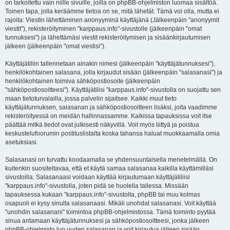
on tarkoitettu vain niille sivuille, joilla on phpBB-ohjelmiston luomaa sisältöä.
Toinen tapa, jolla keräämme tietoa on se, mitä lähetät. Tämä voi olla, mutta ei
rajoita: Viestin lähettäminen anonyyminä käyttäjänä (Jälkeenpäin "anonyymit
viestit"), rekisteröityminen "karppaus.info"-sivustolle (jälkeenpäin "omat
tunnuksesi") ja lähettämäsi viestit rekisteröitymisen ja sisäänkirjautumisen
jälkeen (jälkeenpäin "omat viestisi").
Käyttäjätiliin tallennetaan ainakin nimesi (jälkeenpäin "käyttäjätunnuksesi"),
henkilökohtainen salasana, jolla kirjaudut sisään (jälkeenpäin "salasanasi") ja
henkilökohtainen toimiva sähköpostiosoite (jälkeenpäin
"sähköpostiosoitteesi"). Käyttäjätilisi "karppaus.info"-sivustolla on suojattu sen
maan tietoturvalailla, jossa palvelin sijaitsee. Kaikki muut tieto
käyttäjätunnuksen, salasanan ja sähköpostiosoitteen lisäksi, joita vaadimme
rekisteröityessä on meidän hallinnassamme. Kaikissa tapauksissa voit itse
päättää mitkä tiedot ovat julkisesti näkyvillä. Voit myös liittyä ja poistua
keskustelufoorumin postituslistalta koska tahansa haluat muokkaamalla omia
asetuksiasi.
Salasanasi on turvattu koodaamalla se yhdensuuntaisella menetelmällä. On
kuitenkin suositeltavaa, että et käytä samaa salasanaa kaikilla käyttämilläsi
sivustoilla. Salasanaasi voidaan käyttää kirjautumaan käyttäjätiliisi
"karppaus.info"-sivustolla, joten pidä se huolella tallessa. Missään
tapauksessa kukaan "karppaus.info"-sivustolta, phpBB tai muu kolmas
osapuoli ei kysy sinulta salasanaasi. Mikäli unohdat salasanasi. Voit käyttää
"unohdin salasanani" toimintoa phpBB-ohjelmistossa. Tämä toiminto pyytää
sinua antamaan käyttäjätunnuksesi ja sähköpostiosoitteesi, jonka jälkeen
phpBB-ohjelmisto luo uuden salasanan ja voit kirjautua jälleen sisään.