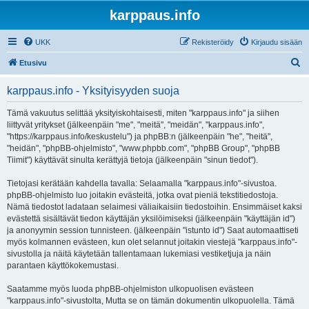
karppaus.info
UKK
Rekisteröidy
Kirjaudu sisään
E
Etusivu
t
karppaus.info - Yksityisyyden suoja
s
i
Tämä vakuutus selittää yksityiskohtaisesti, miten "karppaus.info" ja siihen
liittyvät yritykset (jälkeenpäin "me", "meitä", "meidän", "karppaus.info",
"https://karppaus.info/keskustelu") ja phpBB:n (jälkeenpäin "he", "heitä",
"heidän", "phpBB-ohjelmisto", "www.phpbb.com", "phpBB Group", "phpBB
Tiimit") käyttävät sinulta kerättyjä tietoja (jälkeenpäin "sinun tiedot").
Tietojasi kerätään kahdella tavalla: Selaamalla "karppaus.info"-sivustoa.
phpBB-ohjelmisto luo joitakin evästeitä, jotka ovat pieniä tekstitiedostoja.
Nämä tiedostot ladataan selaimesi väliaikaisiin tiedostoihin. Ensimmäiset kaksi
evästettä sisältävät tiedon käyttäjän yksilöimiseksi (jälkeenpäin "käyttäjän id")
ja anonyymin session tunnisteen. (jälkeenpäin "istunto id") Saat automaattiseti
myös kolmannen evästeen, kun olet selannut joitakin viestejä "karppaus.info"-
sivustolla ja näitä käytetään tallentamaan lukemiasi vestiketjuja ja näin
parantaen käyttökokemustasi.
Saatamme myös luoda phpBB-ohjelmiston ulkopuolisen evästeen
"karppaus.info"-sivustolta, Mutta se on tämän dokumentin ulkopuolella. Tämä