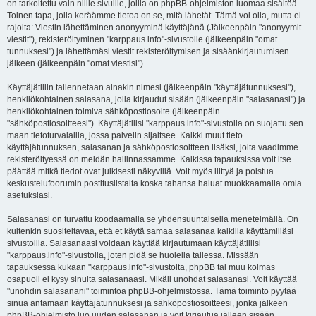
on tarkoitettu vain niille sivuille, joilla on phpBB-ohjelmiston luomaa sisältöä.
Toinen tapa, jolla keräämme tietoa on se, mitä lähetät. Tämä voi olla, mutta ei
rajoita: Viestin lähettäminen anonyyminä käyttäjänä (Jälkeenpäin "anonyymit
viestit"), rekisteröityminen "karppaus.info"-sivustolle (jälkeenpäin "omat
tunnuksesi") ja lähettämäsi viestit rekisteröitymisen ja sisäänkirjautumisen
jälkeen (jälkeenpäin "omat viestisi").
Käyttäjätiliin tallennetaan ainakin nimesi (jälkeenpäin "käyttäjätunnuksesi"),
henkilökohtainen salasana, jolla kirjaudut sisään (jälkeenpäin "salasanasi") ja
henkilökohtainen toimiva sähköpostiosoite (jälkeenpäin
"sähköpostiosoitteesi"). Käyttäjätilisi "karppaus.info"-sivustolla on suojattu sen
maan tietoturvalailla, jossa palvelin sijaitsee. Kaikki muut tieto
käyttäjätunnuksen, salasanan ja sähköpostiosoitteen lisäksi, joita vaadimme
rekisteröityessä on meidän hallinnassamme. Kaikissa tapauksissa voit itse
päättää mitkä tiedot ovat julkisesti näkyvillä. Voit myös liittyä ja poistua
keskustelufoorumin postituslistalta koska tahansa haluat muokkaamalla omia
asetuksiasi.
Salasanasi on turvattu koodaamalla se yhdensuuntaisella menetelmällä. On
kuitenkin suositeltavaa, että et käytä samaa salasanaa kaikilla käyttämilläsi
sivustoilla. Salasanaasi voidaan käyttää kirjautumaan käyttäjätiliisi
"karppaus.info"-sivustolla, joten pidä se huolella tallessa. Missään
tapauksessa kukaan "karppaus.info"-sivustolta, phpBB tai muu kolmas
osapuoli ei kysy sinulta salasanaasi. Mikäli unohdat salasanasi. Voit käyttää
"unohdin salasanani" toimintoa phpBB-ohjelmistossa. Tämä toiminto pyytää
sinua antamaan käyttäjätunnuksesi ja sähköpostiosoitteesi, jonka jälkeen
phpBB-ohjelmisto luo uuden salasanan ja voit kirjautua jälleen sisään.