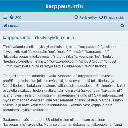
karppaus.info
UKK
Rekisteröidy
Kirjaudu sisään
E
Etusivu
t
karppaus.info - Yksityisyyden suoja
s
i
Tämä vakuutus selittää yksityiskohtaisesti, miten "karppaus.info" ja siihen
liittyvät yritykset (jälkeenpäin "me", "meitä", "meidän", "karppaus.info",
"https://karppaus.info/keskustelu") ja phpBB:n (jälkeenpäin "he", "heitä",
"heidän", "phpBB-ohjelmisto", "www.phpbb.com", "phpBB Group", "phpBB
Tiimit") käyttävät sinulta kerättyjä tietoja (jälkeenpäin "sinun tiedot").
Tietojasi kerätään kahdella tavalla: Selaamalla "karppaus.info"-sivustoa.
phpBB-ohjelmisto luo joitakin evästeitä, jotka ovat pieniä tekstitiedostoja.
Nämä tiedostot ladataan selaimesi väliaikaisiin tiedostoihin. Ensimmäiset kaksi
evästettä sisältävät tiedon käyttäjän yksilöimiseksi (jälkeenpäin "käyttäjän id")
ja anonyymin session tunnisteen. (jälkeenpäin "istunto id") Saat automaattiseti
myös kolmannen evästeen, kun olet selannut joitakin viestejä "karppaus.info"-
sivustolla ja näitä käytetään tallentamaan lukemiasi vestiketjuja ja näin
parantaen käyttökokemustasi.
Saatamme myös luoda phpBB-ohjelmiston ulkopuolisen evästeen
"karppaus.info"-sivustolta, Mutta se on tämän dokumentin ulkopuolella. Tämä