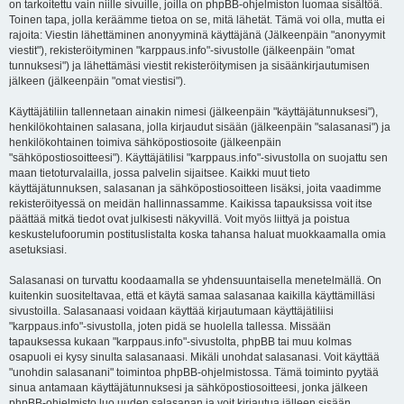
on tarkoitettu vain niille sivuille, joilla on phpBB-ohjelmiston luomaa sisältöä.
Toinen tapa, jolla keräämme tietoa on se, mitä lähetät. Tämä voi olla, mutta ei
rajoita: Viestin lähettäminen anonyyminä käyttäjänä (Jälkeenpäin "anonyymit
viestit"), rekisteröityminen "karppaus.info"-sivustolle (jälkeenpäin "omat
tunnuksesi") ja lähettämäsi viestit rekisteröitymisen ja sisäänkirjautumisen
jälkeen (jälkeenpäin "omat viestisi").
Käyttäjätiliin tallennetaan ainakin nimesi (jälkeenpäin "käyttäjätunnuksesi"),
henkilökohtainen salasana, jolla kirjaudut sisään (jälkeenpäin "salasanasi") ja
henkilökohtainen toimiva sähköpostiosoite (jälkeenpäin
"sähköpostiosoitteesi"). Käyttäjätilisi "karppaus.info"-sivustolla on suojattu sen
maan tietoturvalailla, jossa palvelin sijaitsee. Kaikki muut tieto
käyttäjätunnuksen, salasanan ja sähköpostiosoitteen lisäksi, joita vaadimme
rekisteröityessä on meidän hallinnassamme. Kaikissa tapauksissa voit itse
päättää mitkä tiedot ovat julkisesti näkyvillä. Voit myös liittyä ja poistua
keskustelufoorumin postituslistalta koska tahansa haluat muokkaamalla omia
asetuksiasi.
Salasanasi on turvattu koodaamalla se yhdensuuntaisella menetelmällä. On
kuitenkin suositeltavaa, että et käytä samaa salasanaa kaikilla käyttämilläsi
sivustoilla. Salasanaasi voidaan käyttää kirjautumaan käyttäjätiliisi
"karppaus.info"-sivustolla, joten pidä se huolella tallessa. Missään
tapauksessa kukaan "karppaus.info"-sivustolta, phpBB tai muu kolmas
osapuoli ei kysy sinulta salasanaasi. Mikäli unohdat salasanasi. Voit käyttää
"unohdin salasanani" toimintoa phpBB-ohjelmistossa. Tämä toiminto pyytää
sinua antamaan käyttäjätunnuksesi ja sähköpostiosoitteesi, jonka jälkeen
phpBB-ohjelmisto luo uuden salasanan ja voit kirjautua jälleen sisään.