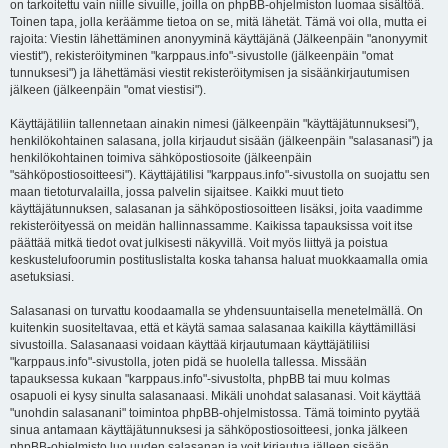
on tarkoitettu vain niille sivuille, joilla on phpBB-ohjelmiston luomaa sisältöä.
Toinen tapa, jolla keräämme tietoa on se, mitä lähetät. Tämä voi olla, mutta ei
rajoita: Viestin lähettäminen anonyyminä käyttäjänä (Jälkeenpäin "anonyymit
viestit"), rekisteröityminen "karppaus.info"-sivustolle (jälkeenpäin "omat
tunnuksesi") ja lähettämäsi viestit rekisteröitymisen ja sisäänkirjautumisen
jälkeen (jälkeenpäin "omat viestisi").
Käyttäjätiliin tallennetaan ainakin nimesi (jälkeenpäin "käyttäjätunnuksesi"),
henkilökohtainen salasana, jolla kirjaudut sisään (jälkeenpäin "salasanasi") ja
henkilökohtainen toimiva sähköpostiosoite (jälkeenpäin
"sähköpostiosoitteesi"). Käyttäjätilisi "karppaus.info"-sivustolla on suojattu sen
maan tietoturvalailla, jossa palvelin sijaitsee. Kaikki muut tieto
käyttäjätunnuksen, salasanan ja sähköpostiosoitteen lisäksi, joita vaadimme
rekisteröityessä on meidän hallinnassamme. Kaikissa tapauksissa voit itse
päättää mitkä tiedot ovat julkisesti näkyvillä. Voit myös liittyä ja poistua
keskustelufoorumin postituslistalta koska tahansa haluat muokkaamalla omia
asetuksiasi.
Salasanasi on turvattu koodaamalla se yhdensuuntaisella menetelmällä. On
kuitenkin suositeltavaa, että et käytä samaa salasanaa kaikilla käyttämilläsi
sivustoilla. Salasanaasi voidaan käyttää kirjautumaan käyttäjätiliisi
"karppaus.info"-sivustolla, joten pidä se huolella tallessa. Missään
tapauksessa kukaan "karppaus.info"-sivustolta, phpBB tai muu kolmas
osapuoli ei kysy sinulta salasanaasi. Mikäli unohdat salasanasi. Voit käyttää
"unohdin salasanani" toimintoa phpBB-ohjelmistossa. Tämä toiminto pyytää
sinua antamaan käyttäjätunnuksesi ja sähköpostiosoitteesi, jonka jälkeen
phpBB-ohjelmisto luo uuden salasanan ja voit kirjautua jälleen sisään.