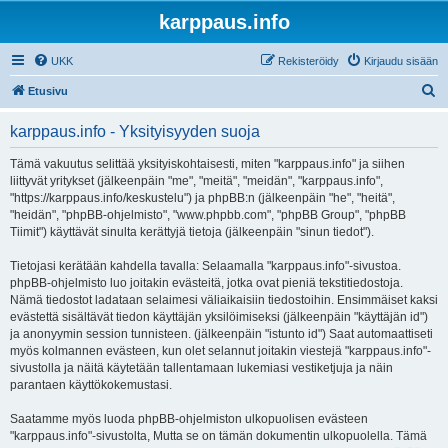
karppaus.info
UKK
Rekisteröidy
Kirjaudu sisään
E
Etusivu
t
karppaus.info - Yksityisyyden suoja
s
i
Tämä vakuutus selittää yksityiskohtaisesti, miten "karppaus.info" ja siihen
liittyvät yritykset (jälkeenpäin "me", "meitä", "meidän", "karppaus.info",
"https://karppaus.info/keskustelu") ja phpBB:n (jälkeenpäin "he", "heitä",
"heidän", "phpBB-ohjelmisto", "www.phpbb.com", "phpBB Group", "phpBB
Tiimit") käyttävät sinulta kerättyjä tietoja (jälkeenpäin "sinun tiedot").
Tietojasi kerätään kahdella tavalla: Selaamalla "karppaus.info"-sivustoa.
phpBB-ohjelmisto luo joitakin evästeitä, jotka ovat pieniä tekstitiedostoja.
Nämä tiedostot ladataan selaimesi väliaikaisiin tiedostoihin. Ensimmäiset kaksi
evästettä sisältävät tiedon käyttäjän yksilöimiseksi (jälkeenpäin "käyttäjän id")
ja anonyymin session tunnisteen. (jälkeenpäin "istunto id") Saat automaattiseti
myös kolmannen evästeen, kun olet selannut joitakin viestejä "karppaus.info"-
sivustolla ja näitä käytetään tallentamaan lukemiasi vestiketjuja ja näin
parantaen käyttökokemustasi.
Saatamme myös luoda phpBB-ohjelmiston ulkopuolisen evästeen
"karppaus.info"-sivustolta, Mutta se on tämän dokumentin ulkopuolella. Tämä