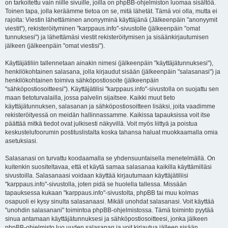
on tarkoitettu vain niille sivuille, joilla on phpBB-ohjelmiston luomaa sisältöä.
Toinen tapa, jolla keräämme tietoa on se, mitä lähetät. Tämä voi olla, mutta ei
rajoita: Viestin lähettäminen anonyyminä käyttäjänä (Jälkeenpäin "anonyymit
viestit"), rekisteröityminen "karppaus.info"-sivustolle (jälkeenpäin "omat
tunnuksesi") ja lähettämäsi viestit rekisteröitymisen ja sisäänkirjautumisen
jälkeen (jälkeenpäin "omat viestisi").
Käyttäjätiliin tallennetaan ainakin nimesi (jälkeenpäin "käyttäjätunnuksesi"),
henkilökohtainen salasana, jolla kirjaudut sisään (jälkeenpäin "salasanasi") ja
henkilökohtainen toimiva sähköpostiosoite (jälkeenpäin
"sähköpostiosoitteesi"). Käyttäjätilisi "karppaus.info"-sivustolla on suojattu sen
maan tietoturvalailla, jossa palvelin sijaitsee. Kaikki muut tieto
käyttäjätunnuksen, salasanan ja sähköpostiosoitteen lisäksi, joita vaadimme
rekisteröityessä on meidän hallinnassamme. Kaikissa tapauksissa voit itse
päättää mitkä tiedot ovat julkisesti näkyvillä. Voit myös liittyä ja poistua
keskustelufoorumin postituslistalta koska tahansa haluat muokkaamalla omia
asetuksiasi.
Salasanasi on turvattu koodaamalla se yhdensuuntaisella menetelmällä. On
kuitenkin suositeltavaa, että et käytä samaa salasanaa kaikilla käyttämilläsi
sivustoilla. Salasanaasi voidaan käyttää kirjautumaan käyttäjätiliisi
"karppaus.info"-sivustolla, joten pidä se huolella tallessa. Missään
tapauksessa kukaan "karppaus.info"-sivustolta, phpBB tai muu kolmas
osapuoli ei kysy sinulta salasanaasi. Mikäli unohdat salasanasi. Voit käyttää
"unohdin salasanani" toimintoa phpBB-ohjelmistossa. Tämä toiminto pyytää
sinua antamaan käyttäjätunnuksesi ja sähköpostiosoitteesi, jonka jälkeen
phpBB-ohjelmisto luo uuden salasanan ja voit kirjautua jälleen sisään.