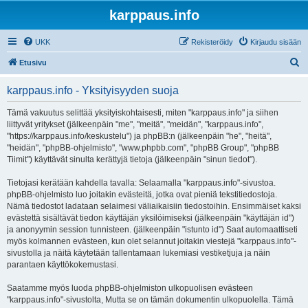
karppaus.info
UKK
Rekisteröidy
Kirjaudu sisään
E
Etusivu
t
karppaus.info - Yksityisyyden suoja
s
i
Tämä vakuutus selittää yksityiskohtaisesti, miten "karppaus.info" ja siihen
liittyvät yritykset (jälkeenpäin "me", "meitä", "meidän", "karppaus.info",
"https://karppaus.info/keskustelu") ja phpBB:n (jälkeenpäin "he", "heitä",
"heidän", "phpBB-ohjelmisto", "www.phpbb.com", "phpBB Group", "phpBB
Tiimit") käyttävät sinulta kerättyjä tietoja (jälkeenpäin "sinun tiedot").
Tietojasi kerätään kahdella tavalla: Selaamalla "karppaus.info"-sivustoa.
phpBB-ohjelmisto luo joitakin evästeitä, jotka ovat pieniä tekstitiedostoja.
Nämä tiedostot ladataan selaimesi väliaikaisiin tiedostoihin. Ensimmäiset kaksi
evästettä sisältävät tiedon käyttäjän yksilöimiseksi (jälkeenpäin "käyttäjän id")
ja anonyymin session tunnisteen. (jälkeenpäin "istunto id") Saat automaattiseti
myös kolmannen evästeen, kun olet selannut joitakin viestejä "karppaus.info"-
sivustolla ja näitä käytetään tallentamaan lukemiasi vestiketjuja ja näin
parantaen käyttökokemustasi.
Saatamme myös luoda phpBB-ohjelmiston ulkopuolisen evästeen
"karppaus.info"-sivustolta, Mutta se on tämän dokumentin ulkopuolella. Tämä