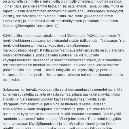
on tarkoitettu vain niille sivuille, joilla on phpBB-ohjelmiston luomaa sisältöä.
Toinen tapa, jolla keräämme tietoa on se, mitä lähetät. Tämä voi olla, mutta ei
rajoita: Viestin lähettäminen anonyyminä käyttäjänä (Jälkeenpäin "anonyymit
viestit"), rekisteröityminen "karppaus.info"-sivustolle (jälkeenpäin "omat
tunnuksesi") ja lähettämäsi viestit rekisteröitymisen ja sisäänkirjautumisen
jälkeen (jälkeenpäin "omat viestisi").
Käyttäjätiliin tallennetaan ainakin nimesi (jälkeenpäin "käyttäjätunnuksesi"),
henkilökohtainen salasana, jolla kirjaudut sisään (jälkeenpäin "salasanasi") ja
henkilökohtainen toimiva sähköpostiosoite (jälkeenpäin
"sähköpostiosoitteesi"). Käyttäjätilisi "karppaus.info"-sivustolla on suojattu sen
maan tietoturvalailla, jossa palvelin sijaitsee. Kaikki muut tieto
käyttäjätunnuksen, salasanan ja sähköpostiosoitteen lisäksi, joita vaadimme
rekisteröityessä on meidän hallinnassamme. Kaikissa tapauksissa voit itse
päättää mitkä tiedot ovat julkisesti näkyvillä. Voit myös liittyä ja poistua
keskustelufoorumin postituslistalta koska tahansa haluat muokkaamalla omia
asetuksiasi.
Salasanasi on turvattu koodaamalla se yhdensuuntaisella menetelmällä. On
kuitenkin suositeltavaa, että et käytä samaa salasanaa kaikilla käyttämilläsi
sivustoilla. Salasanaasi voidaan käyttää kirjautumaan käyttäjätiliisi
"karppaus.info"-sivustolla, joten pidä se huolella tallessa. Missään
tapauksessa kukaan "karppaus.info"-sivustolta, phpBB tai muu kolmas
osapuoli ei kysy sinulta salasanaasi. Mikäli unohdat salasanasi. Voit käyttää
"unohdin salasanani" toimintoa phpBB-ohjelmistossa. Tämä toiminto pyytää
sinua antamaan käyttäjätunnuksesi ja sähköpostiosoitteesi, jonka jälkeen
phpBB-ohjelmisto luo uuden salasanan ja voit kirjautua jälleen sisään.