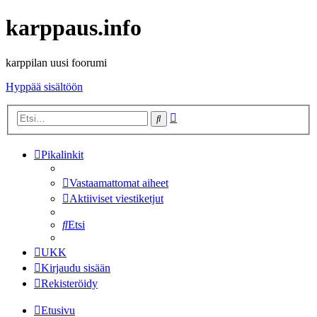
karppaus.info
karppilan uusi foorumi
Hyppää sisältöön
Tarkennettu
Etsi
haku
Pikalinkit
Vastaamattomat aiheet
Aktiiviset viestiketjut
Etsi
UKK
Kirjaudu sisään
Rekisteröidy
Etusivu