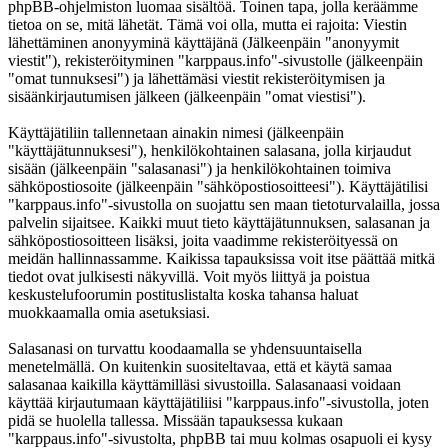
phpBB-ohjelmiston luomaa sisältöä. Toinen tapa, jolla keräämme
tietoa on se, mitä lähetät. Tämä voi olla, mutta ei rajoita: Viestin
lähettäminen anonyyminä käyttäjänä (Jälkeenpäin "anonyymit
viestit"), rekisteröityminen "karppaus.info"-sivustolle (jälkeenpäin
"omat tunnuksesi") ja lähettämäsi viestit rekisteröitymisen ja
sisäänkirjautumisen jälkeen (jälkeenpäin "omat viestisi").
Käyttäjätiliin tallennetaan ainakin nimesi (jälkeenpäin
"käyttäjätunnuksesi"), henkilökohtainen salasana, jolla kirjaudut
sisään (jälkeenpäin "salasanasi") ja henkilökohtainen toimiva
sähköpostiosoite (jälkeenpäin "sähköpostiosoitteesi"). Käyttäjätilisi
"karppaus.info"-sivustolla on suojattu sen maan tietoturvalailla, jossa
palvelin sijaitsee. Kaikki muut tieto käyttäjätunnuksen, salasanan ja
sähköpostiosoitteen lisäksi, joita vaadimme rekisteröityessä on
meidän hallinnassamme. Kaikissa tapauksissa voit itse päättää mitkä
tiedot ovat julkisesti näkyvillä. Voit myös liittyä ja poistua
keskustelufoorumin postituslistalta koska tahansa haluat
muokkaamalla omia asetuksiasi.
Salasanasi on turvattu koodaamalla se yhdensuuntaisella
menetelmällä. On kuitenkin suositeltavaa, että et käytä samaa
salasanaa kaikilla käyttämilläsi sivustoilla. Salasanaasi voidaan
käyttää kirjautumaan käyttäjätiliisi "karppaus.info"-sivustolla, joten
pidä se huolella tallessa. Missään tapauksessa kukaan
"karppaus.info"-sivustolta, phpBB tai muu kolmas osapuoli ei kysy