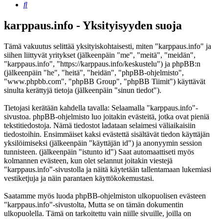
Etsi
karppaus.info - Yksityisyyden suoja
Tämä vakuutus selittää yksityiskohtaisesti, miten "karppaus.info" ja
siihen liittyvät yritykset (jälkeenpäin "me", "meitä", "meidän",
"karppaus.info", "https://karppaus.info/keskustelu") ja phpBB:n
(jälkeenpäin "he", "heitä", "heidän", "phpBB-ohjelmisto",
"www.phpbb.com", "phpBB Group", "phpBB Tiimit") käyttävät
sinulta kerättyjä tietoja (jälkeenpäin "sinun tiedot").
Tietojasi kerätään kahdella tavalla: Selaamalla "karppaus.info"-
sivustoa. phpBB-ohjelmisto luo joitakin evästeitä, jotka ovat pieniä
tekstitiedostoja. Nämä tiedostot ladataan selaimesi väliaikaisiin
tiedostoihin. Ensimmäiset kaksi evästettä sisältävät tiedon käyttäjän
yksilöimiseksi (jälkeenpäin "käyttäjän id") ja anonyymin session
tunnisteen. (jälkeenpäin "istunto id") Saat automaattiseti myös
kolmannen evästeen, kun olet selannut joitakin viestejä
"karppaus.info"-sivustolla ja näitä käytetään tallentamaan lukemiasi
vestiketjuja ja näin parantaen käyttökokemustasi.
Saatamme myös luoda phpBB-ohjelmiston ulkopuolisen evästeen
"karppaus.info"-sivustolta, Mutta se on tämän dokumentin
ulkopuolella. Tämä on tarkoitettu vain niille sivuille, joilla on