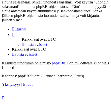
sinulta salasanaasi. Mikäli unohdat salasanasi. Voit käyttää "unohdin
salasanani" toimintoa phpBB-ohjelmistossa. Tämä toiminto pyytää
sinua antamaan käyttäjätunnuksesi ja sähköpostiosoitteesi, jonka
jälkeen phpBB-ohjelmisto luo uuden salasanan ja voit kirjautua
jälleen sisään.
Etusivu
Kaikki ajat ovat
UTC
Poista evästeet
Kaikki ajat ovat
UTC
Poista evästeet
Keskustelufoorumin ohjelmisto
phpBB
® Forum Software © phpBB
Limited
Käännös: phpBB Suomi (lurttinen, harritapio, Pettis)
Yksityisyys
|
Ehdot