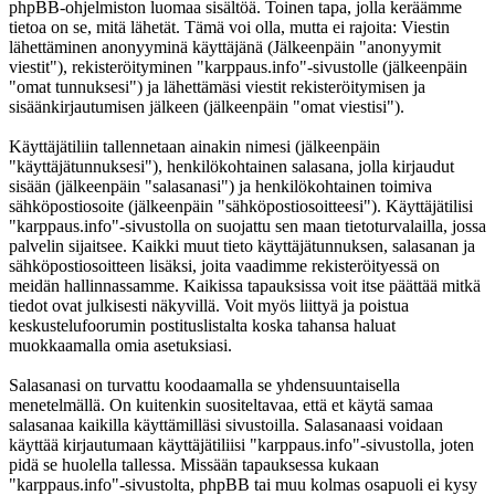
phpBB-ohjelmiston luomaa sisältöä. Toinen tapa, jolla keräämme
tietoa on se, mitä lähetät. Tämä voi olla, mutta ei rajoita: Viestin
lähettäminen anonyyminä käyttäjänä (Jälkeenpäin "anonyymit
viestit"), rekisteröityminen "karppaus.info"-sivustolle (jälkeenpäin
"omat tunnuksesi") ja lähettämäsi viestit rekisteröitymisen ja
sisäänkirjautumisen jälkeen (jälkeenpäin "omat viestisi").
Käyttäjätiliin tallennetaan ainakin nimesi (jälkeenpäin
"käyttäjätunnuksesi"), henkilökohtainen salasana, jolla kirjaudut
sisään (jälkeenpäin "salasanasi") ja henkilökohtainen toimiva
sähköpostiosoite (jälkeenpäin "sähköpostiosoitteesi"). Käyttäjätilisi
"karppaus.info"-sivustolla on suojattu sen maan tietoturvalailla, jossa
palvelin sijaitsee. Kaikki muut tieto käyttäjätunnuksen, salasanan ja
sähköpostiosoitteen lisäksi, joita vaadimme rekisteröityessä on
meidän hallinnassamme. Kaikissa tapauksissa voit itse päättää mitkä
tiedot ovat julkisesti näkyvillä. Voit myös liittyä ja poistua
keskustelufoorumin postituslistalta koska tahansa haluat
muokkaamalla omia asetuksiasi.
Salasanasi on turvattu koodaamalla se yhdensuuntaisella
menetelmällä. On kuitenkin suositeltavaa, että et käytä samaa
salasanaa kaikilla käyttämilläsi sivustoilla. Salasanaasi voidaan
käyttää kirjautumaan käyttäjätiliisi "karppaus.info"-sivustolla, joten
pidä se huolella tallessa. Missään tapauksessa kukaan
"karppaus.info"-sivustolta, phpBB tai muu kolmas osapuoli ei kysy