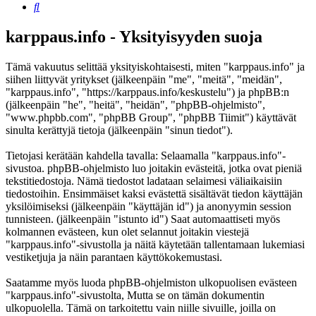
Etsi
karppaus.info - Yksityisyyden suoja
Tämä vakuutus selittää yksityiskohtaisesti, miten "karppaus.info" ja
siihen liittyvät yritykset (jälkeenpäin "me", "meitä", "meidän",
"karppaus.info", "https://karppaus.info/keskustelu") ja phpBB:n
(jälkeenpäin "he", "heitä", "heidän", "phpBB-ohjelmisto",
"www.phpbb.com", "phpBB Group", "phpBB Tiimit") käyttävät
sinulta kerättyjä tietoja (jälkeenpäin "sinun tiedot").
Tietojasi kerätään kahdella tavalla: Selaamalla "karppaus.info"-
sivustoa. phpBB-ohjelmisto luo joitakin evästeitä, jotka ovat pieniä
tekstitiedostoja. Nämä tiedostot ladataan selaimesi väliaikaisiin
tiedostoihin. Ensimmäiset kaksi evästettä sisältävät tiedon käyttäjän
yksilöimiseksi (jälkeenpäin "käyttäjän id") ja anonyymin session
tunnisteen. (jälkeenpäin "istunto id") Saat automaattiseti myös
kolmannen evästeen, kun olet selannut joitakin viestejä
"karppaus.info"-sivustolla ja näitä käytetään tallentamaan lukemiasi
vestiketjuja ja näin parantaen käyttökokemustasi.
Saatamme myös luoda phpBB-ohjelmiston ulkopuolisen evästeen
"karppaus.info"-sivustolta, Mutta se on tämän dokumentin
ulkopuolella. Tämä on tarkoitettu vain niille sivuille, joilla on