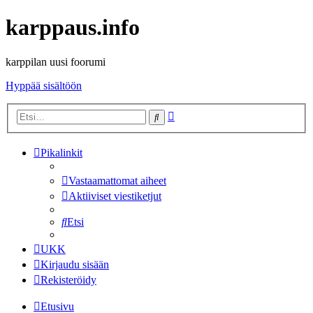
karppaus.info
karppilan uusi foorumi
Hyppää sisältöön
Tarkennettu
Etsi
haku
Pikalinkit
Vastaamattomat aiheet
Aktiiviset viestiketjut
Etsi
UKK
Kirjaudu sisään
Rekisteröidy
Etusivu