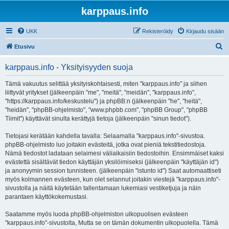
karppaus.info
UKK
Rekisteröidy
Kirjaudu sisään
E
Etusivu
t
karppaus.info - Yksityisyyden suoja
s
i
Tämä vakuutus selittää yksityiskohtaisesti, miten "karppaus.info" ja siihen
liittyvät yritykset (jälkeenpäin "me", "meitä", "meidän", "karppaus.info",
"https://karppaus.info/keskustelu") ja phpBB:n (jälkeenpäin "he", "heitä",
"heidän", "phpBB-ohjelmisto", "www.phpbb.com", "phpBB Group", "phpBB
Tiimit") käyttävät sinulta kerättyjä tietoja (jälkeenpäin "sinun tiedot").
Tietojasi kerätään kahdella tavalla: Selaamalla "karppaus.info"-sivustoa.
phpBB-ohjelmisto luo joitakin evästeitä, jotka ovat pieniä tekstitiedostoja.
Nämä tiedostot ladataan selaimesi väliaikaisiin tiedostoihin. Ensimmäiset kaksi
evästettä sisältävät tiedon käyttäjän yksilöimiseksi (jälkeenpäin "käyttäjän id")
ja anonyymin session tunnisteen. (jälkeenpäin "istunto id") Saat automaattiseti
myös kolmannen evästeen, kun olet selannut joitakin viestejä "karppaus.info"-
sivustolla ja näitä käytetään tallentamaan lukemiasi vestiketjuja ja näin
parantaen käyttökokemustasi.
Saatamme myös luoda phpBB-ohjelmiston ulkopuolisen evästeen
"karppaus.info"-sivustolta, Mutta se on tämän dokumentin ulkopuolella. Tämä