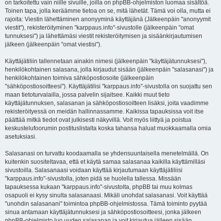
on tarkoitettu vain niille sivuille, joilla on phpBB-ohjelmiston luomaa sisältöä.
Toinen tapa, jolla keräämme tietoa on se, mitä lähetät. Tämä voi olla, mutta ei
rajoita: Viestin lähettäminen anonyyminä käyttäjänä (Jälkeenpäin "anonyymit
viestit"), rekisteröityminen "karppaus.info"-sivustolle (jälkeenpäin "omat
tunnuksesi") ja lähettämäsi viestit rekisteröitymisen ja sisäänkirjautumisen
jälkeen (jälkeenpäin "omat viestisi").
Käyttäjätiliin tallennetaan ainakin nimesi (jälkeenpäin "käyttäjätunnuksesi"),
henkilökohtainen salasana, jolla kirjaudut sisään (jälkeenpäin "salasanasi") ja
henkilökohtainen toimiva sähköpostiosoite (jälkeenpäin
"sähköpostiosoitteesi"). Käyttäjätilisi "karppaus.info"-sivustolla on suojattu sen
maan tietoturvalailla, jossa palvelin sijaitsee. Kaikki muut tieto
käyttäjätunnuksen, salasanan ja sähköpostiosoitteen lisäksi, joita vaadimme
rekisteröityessä on meidän hallinnassamme. Kaikissa tapauksissa voit itse
päättää mitkä tiedot ovat julkisesti näkyvillä. Voit myös liittyä ja poistua
keskustelufoorumin postituslistalta koska tahansa haluat muokkaamalla omia
asetuksiasi.
Salasanasi on turvattu koodaamalla se yhdensuuntaisella menetelmällä. On
kuitenkin suositeltavaa, että et käytä samaa salasanaa kaikilla käyttämilläsi
sivustoilla. Salasanaasi voidaan käyttää kirjautumaan käyttäjätiliisi
"karppaus.info"-sivustolla, joten pidä se huolella tallessa. Missään
tapauksessa kukaan "karppaus.info"-sivustolta, phpBB tai muu kolmas
osapuoli ei kysy sinulta salasanaasi. Mikäli unohdat salasanasi. Voit käyttää
"unohdin salasanani" toimintoa phpBB-ohjelmistossa. Tämä toiminto pyytää
sinua antamaan käyttäjätunnuksesi ja sähköpostiosoitteesi, jonka jälkeen
phpBB-ohjelmisto luo uuden salasanan ja voit kirjautua jälleen sisään.