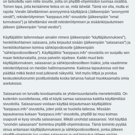
on tarkoitettu vain niille sivuille, joilla on phpBB-ohjelmiston luomaa sisältöä.
Toinen tapa, jolla keräämme tietoa on se, mitä lähetät. Tämä voi olla, mutta ei
rajoita: Viestin lähettäminen anonyyminä käyttäjänä (Jälkeenpäin "anonyymit
viestit"), rekisteröityminen "karppaus.info"-sivustolle (jälkeenpäin "omat
tunnuksesi") ja lähettämäsi viestit rekisteröitymisen ja sisäänkirjautumisen
jälkeen (jälkeenpäin "omat viestisi").
Käyttäjätiliin tallennetaan ainakin nimesi (jälkeenpäin "käyttäjätunnuksesi"),
henkilökohtainen salasana, jolla kirjaudut sisään (jälkeenpäin "salasanasi") ja
henkilökohtainen toimiva sähköpostiosoite (jälkeenpäin
"sähköpostiosoitteesi"). Käyttäjätilisi "karppaus.info"-sivustolla on suojattu sen
maan tietoturvalailla, jossa palvelin sijaitsee. Kaikki muut tieto
käyttäjätunnuksen, salasanan ja sähköpostiosoitteen lisäksi, joita vaadimme
rekisteröityessä on meidän hallinnassamme. Kaikissa tapauksissa voit itse
päättää mitkä tiedot ovat julkisesti näkyvillä. Voit myös liittyä ja poistua
keskustelufoorumin postituslistalta koska tahansa haluat muokkaamalla omia
asetuksiasi.
Salasanasi on turvattu koodaamalla se yhdensuuntaisella menetelmällä. On
kuitenkin suositeltavaa, että et käytä samaa salasanaa kaikilla käyttämilläsi
sivustoilla. Salasanaasi voidaan käyttää kirjautumaan käyttäjätiliisi
"karppaus.info"-sivustolla, joten pidä se huolella tallessa. Missään
tapauksessa kukaan "karppaus.info"-sivustolta, phpBB tai muu kolmas
osapuoli ei kysy sinulta salasanaasi. Mikäli unohdat salasanasi. Voit käyttää
"unohdin salasanani" toimintoa phpBB-ohjelmistossa. Tämä toiminto pyytää
sinua antamaan käyttäjätunnuksesi ja sähköpostiosoitteesi, jonka jälkeen
phpBB-ohjelmisto luo uuden salasanan ja voit kirjautua jälleen sisään.