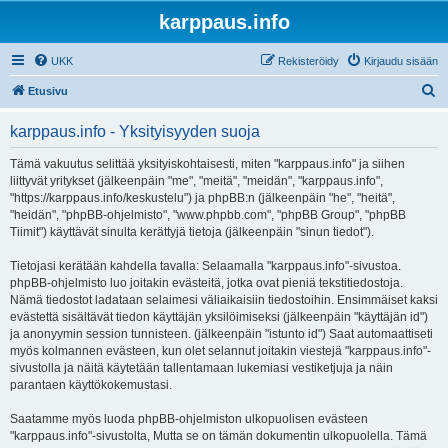
karppaus.info
UKK
Rekisteröidy
Kirjaudu sisään
E
Etusivu
t
karppaus.info - Yksityisyyden suoja
s
i
Tämä vakuutus selittää yksityiskohtaisesti, miten "karppaus.info" ja siihen
liittyvät yritykset (jälkeenpäin "me", "meitä", "meidän", "karppaus.info",
"https://karppaus.info/keskustelu") ja phpBB:n (jälkeenpäin "he", "heitä",
"heidän", "phpBB-ohjelmisto", "www.phpbb.com", "phpBB Group", "phpBB
Tiimit") käyttävät sinulta kerättyjä tietoja (jälkeenpäin "sinun tiedot").
Tietojasi kerätään kahdella tavalla: Selaamalla "karppaus.info"-sivustoa.
phpBB-ohjelmisto luo joitakin evästeitä, jotka ovat pieniä tekstitiedostoja.
Nämä tiedostot ladataan selaimesi väliaikaisiin tiedostoihin. Ensimmäiset kaksi
evästettä sisältävät tiedon käyttäjän yksilöimiseksi (jälkeenpäin "käyttäjän id")
ja anonyymin session tunnisteen. (jälkeenpäin "istunto id") Saat automaattiseti
myös kolmannen evästeen, kun olet selannut joitakin viestejä "karppaus.info"-
sivustolla ja näitä käytetään tallentamaan lukemiasi vestiketjuja ja näin
parantaen käyttökokemustasi.
Saatamme myös luoda phpBB-ohjelmiston ulkopuolisen evästeen
"karppaus.info"-sivustolta, Mutta se on tämän dokumentin ulkopuolella. Tämä