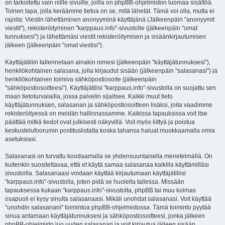
on tarkoitettu vain niille sivuille, joilla on phpBB-ohjelmiston luomaa sisältöä.
Toinen tapa, jolla keräämme tietoa on se, mitä lähetät. Tämä voi olla, mutta ei
rajoita: Viestin lähettäminen anonyyminä käyttäjänä (Jälkeenpäin "anonyymit
viestit"), rekisteröityminen "karppaus.info"-sivustolle (jälkeenpäin "omat
tunnuksesi") ja lähettämäsi viestit rekisteröitymisen ja sisäänkirjautumisen
jälkeen (jälkeenpäin "omat viestisi").
Käyttäjätiliin tallennetaan ainakin nimesi (jälkeenpäin "käyttäjätunnuksesi"),
henkilökohtainen salasana, jolla kirjaudut sisään (jälkeenpäin "salasanasi") ja
henkilökohtainen toimiva sähköpostiosoite (jälkeenpäin
"sähköpostiosoitteesi"). Käyttäjätilisi "karppaus.info"-sivustolla on suojattu sen
maan tietoturvalailla, jossa palvelin sijaitsee. Kaikki muut tieto
käyttäjätunnuksen, salasanan ja sähköpostiosoitteen lisäksi, joita vaadimme
rekisteröityessä on meidän hallinnassamme. Kaikissa tapauksissa voit itse
päättää mitkä tiedot ovat julkisesti näkyvillä. Voit myös liittyä ja poistua
keskustelufoorumin postituslistalta koska tahansa haluat muokkaamalla omia
asetuksiasi.
Salasanasi on turvattu koodaamalla se yhdensuuntaisella menetelmällä. On
kuitenkin suositeltavaa, että et käytä samaa salasanaa kaikilla käyttämilläsi
sivustoilla. Salasanaasi voidaan käyttää kirjautumaan käyttäjätiliisi
"karppaus.info"-sivustolla, joten pidä se huolella tallessa. Missään
tapauksessa kukaan "karppaus.info"-sivustolta, phpBB tai muu kolmas
osapuoli ei kysy sinulta salasanaasi. Mikäli unohdat salasanasi. Voit käyttää
"unohdin salasanani" toimintoa phpBB-ohjelmistossa. Tämä toiminto pyytää
sinua antamaan käyttäjätunnuksesi ja sähköpostiosoitteesi, jonka jälkeen
phpBB-ohjelmisto luo uuden salasanan ja voit kirjautua jälleen sisään.