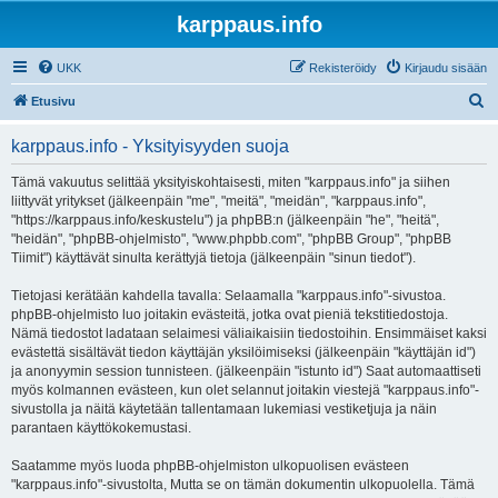
karppaus.info
UKK
Rekisteröidy
Kirjaudu sisään
E
Etusivu
t
karppaus.info - Yksityisyyden suoja
s
i
Tämä vakuutus selittää yksityiskohtaisesti, miten "karppaus.info" ja siihen
liittyvät yritykset (jälkeenpäin "me", "meitä", "meidän", "karppaus.info",
"https://karppaus.info/keskustelu") ja phpBB:n (jälkeenpäin "he", "heitä",
"heidän", "phpBB-ohjelmisto", "www.phpbb.com", "phpBB Group", "phpBB
Tiimit") käyttävät sinulta kerättyjä tietoja (jälkeenpäin "sinun tiedot").
Tietojasi kerätään kahdella tavalla: Selaamalla "karppaus.info"-sivustoa.
phpBB-ohjelmisto luo joitakin evästeitä, jotka ovat pieniä tekstitiedostoja.
Nämä tiedostot ladataan selaimesi väliaikaisiin tiedostoihin. Ensimmäiset kaksi
evästettä sisältävät tiedon käyttäjän yksilöimiseksi (jälkeenpäin "käyttäjän id")
ja anonyymin session tunnisteen. (jälkeenpäin "istunto id") Saat automaattiseti
myös kolmannen evästeen, kun olet selannut joitakin viestejä "karppaus.info"-
sivustolla ja näitä käytetään tallentamaan lukemiasi vestiketjuja ja näin
parantaen käyttökokemustasi.
Saatamme myös luoda phpBB-ohjelmiston ulkopuolisen evästeen
"karppaus.info"-sivustolta, Mutta se on tämän dokumentin ulkopuolella. Tämä