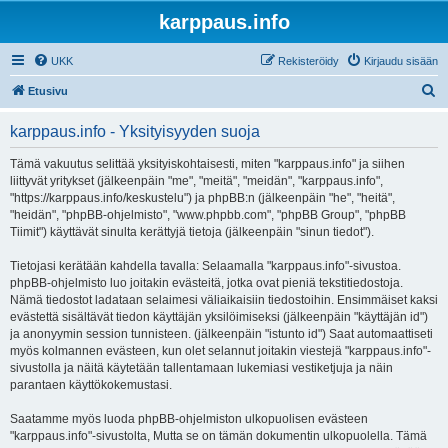
karppaus.info
UKK
Rekisteröidy
Kirjaudu sisään
E
Etusivu
t
karppaus.info - Yksityisyyden suoja
s
i
Tämä vakuutus selittää yksityiskohtaisesti, miten "karppaus.info" ja siihen
liittyvät yritykset (jälkeenpäin "me", "meitä", "meidän", "karppaus.info",
"https://karppaus.info/keskustelu") ja phpBB:n (jälkeenpäin "he", "heitä",
"heidän", "phpBB-ohjelmisto", "www.phpbb.com", "phpBB Group", "phpBB
Tiimit") käyttävät sinulta kerättyjä tietoja (jälkeenpäin "sinun tiedot").
Tietojasi kerätään kahdella tavalla: Selaamalla "karppaus.info"-sivustoa.
phpBB-ohjelmisto luo joitakin evästeitä, jotka ovat pieniä tekstitiedostoja.
Nämä tiedostot ladataan selaimesi väliaikaisiin tiedostoihin. Ensimmäiset kaksi
evästettä sisältävät tiedon käyttäjän yksilöimiseksi (jälkeenpäin "käyttäjän id")
ja anonyymin session tunnisteen. (jälkeenpäin "istunto id") Saat automaattiseti
myös kolmannen evästeen, kun olet selannut joitakin viestejä "karppaus.info"-
sivustolla ja näitä käytetään tallentamaan lukemiasi vestiketjuja ja näin
parantaen käyttökokemustasi.
Saatamme myös luoda phpBB-ohjelmiston ulkopuolisen evästeen
"karppaus.info"-sivustolta, Mutta se on tämän dokumentin ulkopuolella. Tämä