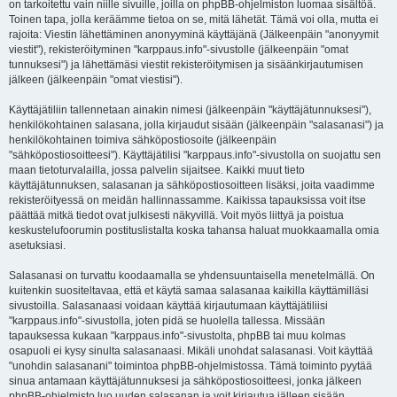
on tarkoitettu vain niille sivuille, joilla on phpBB-ohjelmiston luomaa sisältöä.
Toinen tapa, jolla keräämme tietoa on se, mitä lähetät. Tämä voi olla, mutta ei
rajoita: Viestin lähettäminen anonyyminä käyttäjänä (Jälkeenpäin "anonyymit
viestit"), rekisteröityminen "karppaus.info"-sivustolle (jälkeenpäin "omat
tunnuksesi") ja lähettämäsi viestit rekisteröitymisen ja sisäänkirjautumisen
jälkeen (jälkeenpäin "omat viestisi").
Käyttäjätiliin tallennetaan ainakin nimesi (jälkeenpäin "käyttäjätunnuksesi"),
henkilökohtainen salasana, jolla kirjaudut sisään (jälkeenpäin "salasanasi") ja
henkilökohtainen toimiva sähköpostiosoite (jälkeenpäin
"sähköpostiosoitteesi"). Käyttäjätilisi "karppaus.info"-sivustolla on suojattu sen
maan tietoturvalailla, jossa palvelin sijaitsee. Kaikki muut tieto
käyttäjätunnuksen, salasanan ja sähköpostiosoitteen lisäksi, joita vaadimme
rekisteröityessä on meidän hallinnassamme. Kaikissa tapauksissa voit itse
päättää mitkä tiedot ovat julkisesti näkyvillä. Voit myös liittyä ja poistua
keskustelufoorumin postituslistalta koska tahansa haluat muokkaamalla omia
asetuksiasi.
Salasanasi on turvattu koodaamalla se yhdensuuntaisella menetelmällä. On
kuitenkin suositeltavaa, että et käytä samaa salasanaa kaikilla käyttämilläsi
sivustoilla. Salasanaasi voidaan käyttää kirjautumaan käyttäjätiliisi
"karppaus.info"-sivustolla, joten pidä se huolella tallessa. Missään
tapauksessa kukaan "karppaus.info"-sivustolta, phpBB tai muu kolmas
osapuoli ei kysy sinulta salasanaasi. Mikäli unohdat salasanasi. Voit käyttää
"unohdin salasanani" toimintoa phpBB-ohjelmistossa. Tämä toiminto pyytää
sinua antamaan käyttäjätunnuksesi ja sähköpostiosoitteesi, jonka jälkeen
phpBB-ohjelmisto luo uuden salasanan ja voit kirjautua jälleen sisään.