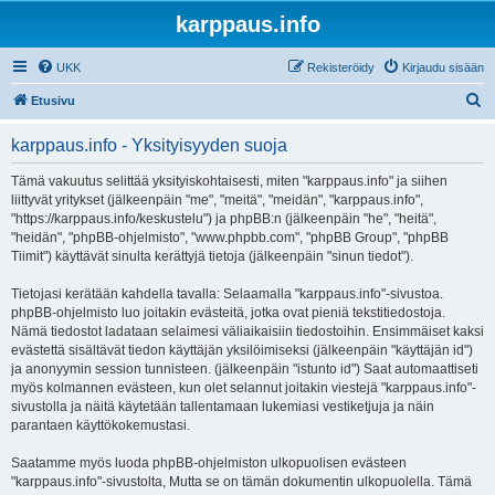
karppaus.info
UKK
Rekisteröidy
Kirjaudu sisään
E
Etusivu
t
karppaus.info - Yksityisyyden suoja
s
i
Tämä vakuutus selittää yksityiskohtaisesti, miten "karppaus.info" ja siihen
liittyvät yritykset (jälkeenpäin "me", "meitä", "meidän", "karppaus.info",
"https://karppaus.info/keskustelu") ja phpBB:n (jälkeenpäin "he", "heitä",
"heidän", "phpBB-ohjelmisto", "www.phpbb.com", "phpBB Group", "phpBB
Tiimit") käyttävät sinulta kerättyjä tietoja (jälkeenpäin "sinun tiedot").
Tietojasi kerätään kahdella tavalla: Selaamalla "karppaus.info"-sivustoa.
phpBB-ohjelmisto luo joitakin evästeitä, jotka ovat pieniä tekstitiedostoja.
Nämä tiedostot ladataan selaimesi väliaikaisiin tiedostoihin. Ensimmäiset kaksi
evästettä sisältävät tiedon käyttäjän yksilöimiseksi (jälkeenpäin "käyttäjän id")
ja anonyymin session tunnisteen. (jälkeenpäin "istunto id") Saat automaattiseti
myös kolmannen evästeen, kun olet selannut joitakin viestejä "karppaus.info"-
sivustolla ja näitä käytetään tallentamaan lukemiasi vestiketjuja ja näin
parantaen käyttökokemustasi.
Saatamme myös luoda phpBB-ohjelmiston ulkopuolisen evästeen
"karppaus.info"-sivustolta, Mutta se on tämän dokumentin ulkopuolella. Tämä