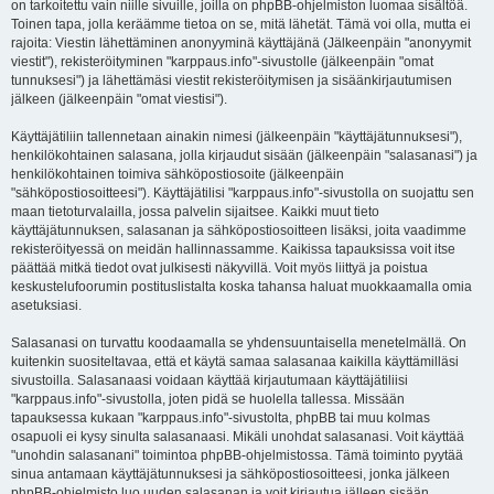
on tarkoitettu vain niille sivuille, joilla on phpBB-ohjelmiston luomaa sisältöä.
Toinen tapa, jolla keräämme tietoa on se, mitä lähetät. Tämä voi olla, mutta ei
rajoita: Viestin lähettäminen anonyyminä käyttäjänä (Jälkeenpäin "anonyymit
viestit"), rekisteröityminen "karppaus.info"-sivustolle (jälkeenpäin "omat
tunnuksesi") ja lähettämäsi viestit rekisteröitymisen ja sisäänkirjautumisen
jälkeen (jälkeenpäin "omat viestisi").
Käyttäjätiliin tallennetaan ainakin nimesi (jälkeenpäin "käyttäjätunnuksesi"),
henkilökohtainen salasana, jolla kirjaudut sisään (jälkeenpäin "salasanasi") ja
henkilökohtainen toimiva sähköpostiosoite (jälkeenpäin
"sähköpostiosoitteesi"). Käyttäjätilisi "karppaus.info"-sivustolla on suojattu sen
maan tietoturvalailla, jossa palvelin sijaitsee. Kaikki muut tieto
käyttäjätunnuksen, salasanan ja sähköpostiosoitteen lisäksi, joita vaadimme
rekisteröityessä on meidän hallinnassamme. Kaikissa tapauksissa voit itse
päättää mitkä tiedot ovat julkisesti näkyvillä. Voit myös liittyä ja poistua
keskustelufoorumin postituslistalta koska tahansa haluat muokkaamalla omia
asetuksiasi.
Salasanasi on turvattu koodaamalla se yhdensuuntaisella menetelmällä. On
kuitenkin suositeltavaa, että et käytä samaa salasanaa kaikilla käyttämilläsi
sivustoilla. Salasanaasi voidaan käyttää kirjautumaan käyttäjätiliisi
"karppaus.info"-sivustolla, joten pidä se huolella tallessa. Missään
tapauksessa kukaan "karppaus.info"-sivustolta, phpBB tai muu kolmas
osapuoli ei kysy sinulta salasanaasi. Mikäli unohdat salasanasi. Voit käyttää
"unohdin salasanani" toimintoa phpBB-ohjelmistossa. Tämä toiminto pyytää
sinua antamaan käyttäjätunnuksesi ja sähköpostiosoitteesi, jonka jälkeen
phpBB-ohjelmisto luo uuden salasanan ja voit kirjautua jälleen sisään.