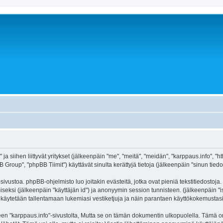
ja siihen liittyvät yritykset (jälkeenpäin "me", "meitä", "meidän", "karppaus.info", "
roup", "phpBB Tiimit") käyttävät sinulta kerättyjä tietoja (jälkeenpäin "sinun tiedot
ivustoa. phpBB-ohjelmisto luo joitakin evästeitä, jotka ovat pieniä tekstitiedostoja.
miseksi (jälkeenpäin "käyttäjän id") ja anonyymin session tunnisteen. (jälkeenpäin 
itä käytetään tallentamaan lukemiasi vestiketjuja ja näin parantaen käyttökokemustasi
arppaus.info"-sivustolta, Mutta se on tämän dokumentin ulkopuolella. Tämä on tark