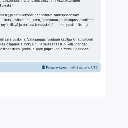
 (Jälkeenpäin "anonyymit viestit"), rekisteröityminen
viestisi").
sanasi") ja henkilökohtainen toimiva sähköpostiosoite
 muut tieto käyttäjätunnuksen, salasanan ja sähköpostiosoitteen
 myös liittyä ja poistua keskustelufoorumin postituslistalta
illäsi sivustoilla. Salasanaasi voidaan käyttää kirjautumaan
lmas osapuoli ei kysy sinulta salasanaasi. Mikäli unohdat
ostiosoitteesi, jonka jälkeen phpBB-ohjelmisto luo uuden
Poista evästeet
Kaikki ajat ovat
UTC