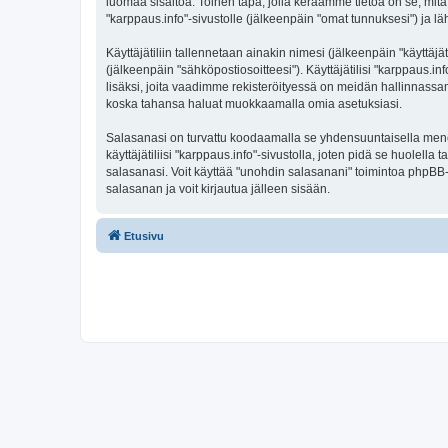
luomaa sisältöä. Toinen tapa, jolla keräämme tietoa on se, mitä 
"karppaus.info"-sivustolle (jälkeenpäin "omat tunnuksesi") ja läh
Käyttäjätiliin tallennetaan ainakin nimesi (jälkeenpäin "käyttä
(jälkeenpäin "sähköpostiosoitteesi"). Käyttäjätilisi "karppaus.in
lisäksi, joita vaadimme rekisteröityessä on meidän hallinnassamme
koska tahansa haluat muokkaamalla omia asetuksiasi.
Salasanasi on turvattu koodaamalla se yhdensuuntaisella menete
käyttäjätiliisi "karppaus.info"-sivustolla, joten pidä se huolel
salasanasi. Voit käyttää "unohdin salasanani" toimintoa phpBB
salasanan ja voit kirjautua jälleen sisään.
Etusivu