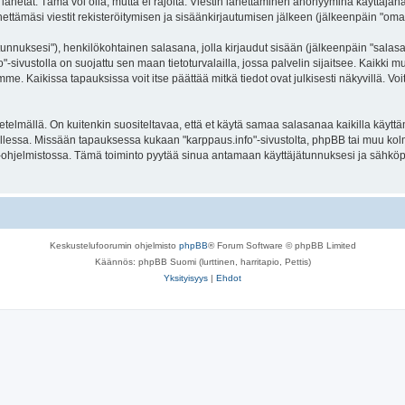
lähetät. Tämä voi olla, mutta ei rajoita: Viestin lähettäminen anonyyminä käyttäjänä
ettämäsi viestit rekisteröitymisen ja sisäänkirjautumisen jälkeen (jälkeenpäin "omat 
jätunnuksesi"), henkilökohtainen salasana, jolla kirjaudut sisään (jälkeenpäin "sala
fo"-sivustolla on suojattu sen maan tietoturvalailla, jossa palvelin sijaitsee. Kaikki
. Kaikissa tapauksissa voit itse päättää mitkä tiedot ovat julkisesti näkyvillä. Voit
lmällä. On kuitenkin suositeltavaa, että et käytä samaa salasanaa kaikilla käyttäm
la tallessa. Missään tapauksessa kukaan "karppaus.info"-sivustolta, phpBB tai muu ko
-ohjelmistossa. Tämä toiminto pyytää sinua antamaan käyttäjätunnuksesi ja sähköp
Keskustelufoorumin ohjelmisto
phpBB
® Forum Software © phpBB Limited
Käännös: phpBB Suomi (lurttinen, harritapio, Pettis)
Yksityisyys
|
Ehdot