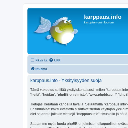
karppaus.info
karppilan uusi foorumi
Pikalinkit
UKK
Etusivu
karppaus.info - Yksityisyyden suoja
Tämä vakuutus selittää yksityiskohtaisesti, miten "karppaus.info" 
"heitä", "heidän", "phpBB-ohjelmisto", "www.phpbb.com", "phpBB G
Tietojasi kerätään kahdella tavalla: Selaamalla "karppaus.info"-s
Ensimmäiset kaksi evästettä sisältävät tiedon käyttäjän yksilöi
olet selannut joitakin viestejä "karppaus.info"-sivustolla ja nä
Saatamme myös luoda phpBB-ohjelmiston ulkopuolisen evästeen "k