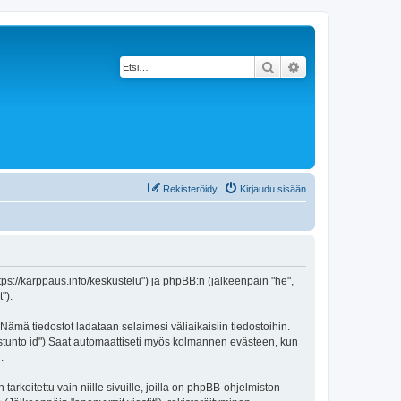
Etsi
Tarkennettu haku
Rekisteröidy
Kirjaudu sisään
https://karppaus.info/keskustelu") ja phpBB:n (jälkeenpäin "he",
").
 Nämä tiedostot ladataan selaimesi väliaikaisiin tiedostoihin.
"istunto id") Saat automaattiseti myös kolmannen evästeen, kun
.
oitettu vain niille sivuille, joilla on phpBB-ohjelmiston