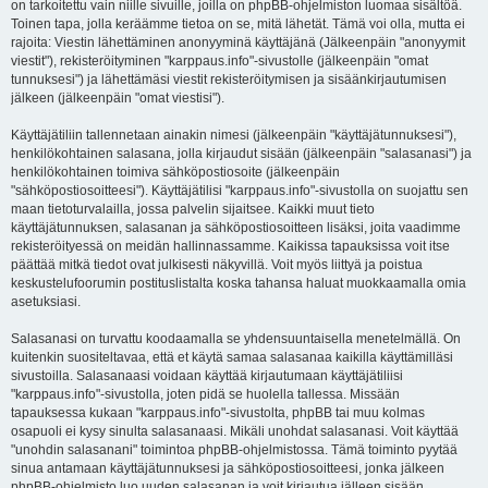
on tarkoitettu vain niille sivuille, joilla on phpBB-ohjelmiston luomaa sisältöä.
Toinen tapa, jolla keräämme tietoa on se, mitä lähetät. Tämä voi olla, mutta ei
rajoita: Viestin lähettäminen anonyyminä käyttäjänä (Jälkeenpäin "anonyymit
viestit"), rekisteröityminen "karppaus.info"-sivustolle (jälkeenpäin "omat
tunnuksesi") ja lähettämäsi viestit rekisteröitymisen ja sisäänkirjautumisen
jälkeen (jälkeenpäin "omat viestisi").
Käyttäjätiliin tallennetaan ainakin nimesi (jälkeenpäin "käyttäjätunnuksesi"),
henkilökohtainen salasana, jolla kirjaudut sisään (jälkeenpäin "salasanasi") ja
henkilökohtainen toimiva sähköpostiosoite (jälkeenpäin
"sähköpostiosoitteesi"). Käyttäjätilisi "karppaus.info"-sivustolla on suojattu sen
maan tietoturvalailla, jossa palvelin sijaitsee. Kaikki muut tieto
käyttäjätunnuksen, salasanan ja sähköpostiosoitteen lisäksi, joita vaadimme
rekisteröityessä on meidän hallinnassamme. Kaikissa tapauksissa voit itse
päättää mitkä tiedot ovat julkisesti näkyvillä. Voit myös liittyä ja poistua
keskustelufoorumin postituslistalta koska tahansa haluat muokkaamalla omia
asetuksiasi.
Salasanasi on turvattu koodaamalla se yhdensuuntaisella menetelmällä. On
kuitenkin suositeltavaa, että et käytä samaa salasanaa kaikilla käyttämilläsi
sivustoilla. Salasanaasi voidaan käyttää kirjautumaan käyttäjätiliisi
"karppaus.info"-sivustolla, joten pidä se huolella tallessa. Missään
tapauksessa kukaan "karppaus.info"-sivustolta, phpBB tai muu kolmas
osapuoli ei kysy sinulta salasanaasi. Mikäli unohdat salasanasi. Voit käyttää
"unohdin salasanani" toimintoa phpBB-ohjelmistossa. Tämä toiminto pyytää
sinua antamaan käyttäjätunnuksesi ja sähköpostiosoitteesi, jonka jälkeen
phpBB-ohjelmisto luo uuden salasanan ja voit kirjautua jälleen sisään.