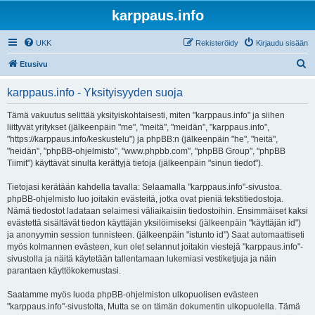
karppaus.info
UKK
Rekisteröidy
Kirjaudu sisään
E
Etusivu
t
karppaus.info - Yksityisyyden suoja
s
i
Tämä vakuutus selittää yksityiskohtaisesti, miten "karppaus.info" ja siihen
liittyvät yritykset (jälkeenpäin "me", "meitä", "meidän", "karppaus.info",
"https://karppaus.info/keskustelu") ja phpBB:n (jälkeenpäin "he", "heitä",
"heidän", "phpBB-ohjelmisto", "www.phpbb.com", "phpBB Group", "phpBB
Tiimit") käyttävät sinulta kerättyjä tietoja (jälkeenpäin "sinun tiedot").
Tietojasi kerätään kahdella tavalla: Selaamalla "karppaus.info"-sivustoa.
phpBB-ohjelmisto luo joitakin evästeitä, jotka ovat pieniä tekstitiedostoja.
Nämä tiedostot ladataan selaimesi väliaikaisiin tiedostoihin. Ensimmäiset kaksi
evästettä sisältävät tiedon käyttäjän yksilöimiseksi (jälkeenpäin "käyttäjän id")
ja anonyymin session tunnisteen. (jälkeenpäin "istunto id") Saat automaattiseti
myös kolmannen evästeen, kun olet selannut joitakin viestejä "karppaus.info"-
sivustolla ja näitä käytetään tallentamaan lukemiasi vestiketjuja ja näin
parantaen käyttökokemustasi.
Saatamme myös luoda phpBB-ohjelmiston ulkopuolisen evästeen
"karppaus.info"-sivustolta, Mutta se on tämän dokumentin ulkopuolella. Tämä