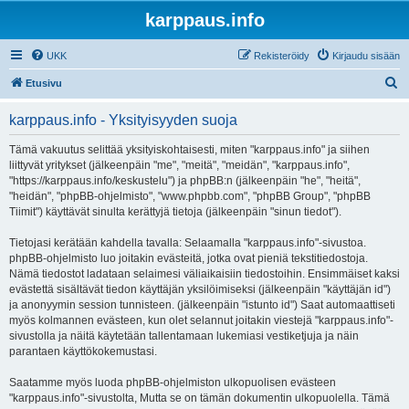
karppaus.info
UKK
Rekisteröidy
Kirjaudu sisään
E
Etusivu
t
karppaus.info - Yksityisyyden suoja
s
i
Tämä vakuutus selittää yksityiskohtaisesti, miten "karppaus.info" ja siihen
liittyvät yritykset (jälkeenpäin "me", "meitä", "meidän", "karppaus.info",
"https://karppaus.info/keskustelu") ja phpBB:n (jälkeenpäin "he", "heitä",
"heidän", "phpBB-ohjelmisto", "www.phpbb.com", "phpBB Group", "phpBB
Tiimit") käyttävät sinulta kerättyjä tietoja (jälkeenpäin "sinun tiedot").
Tietojasi kerätään kahdella tavalla: Selaamalla "karppaus.info"-sivustoa.
phpBB-ohjelmisto luo joitakin evästeitä, jotka ovat pieniä tekstitiedostoja.
Nämä tiedostot ladataan selaimesi väliaikaisiin tiedostoihin. Ensimmäiset kaksi
evästettä sisältävät tiedon käyttäjän yksilöimiseksi (jälkeenpäin "käyttäjän id")
ja anonyymin session tunnisteen. (jälkeenpäin "istunto id") Saat automaattiseti
myös kolmannen evästeen, kun olet selannut joitakin viestejä "karppaus.info"-
sivustolla ja näitä käytetään tallentamaan lukemiasi vestiketjuja ja näin
parantaen käyttökokemustasi.
Saatamme myös luoda phpBB-ohjelmiston ulkopuolisen evästeen
"karppaus.info"-sivustolta, Mutta se on tämän dokumentin ulkopuolella. Tämä