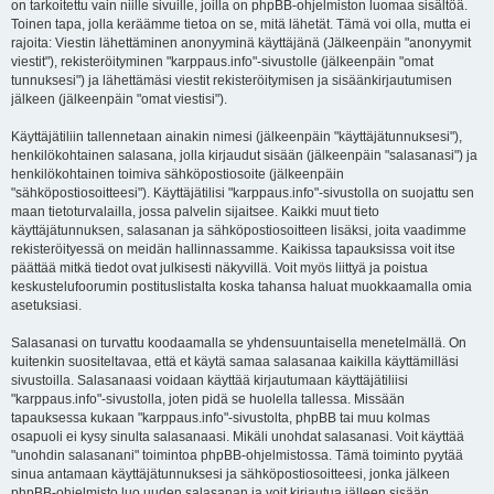
on tarkoitettu vain niille sivuille, joilla on phpBB-ohjelmiston luomaa sisältöä.
Toinen tapa, jolla keräämme tietoa on se, mitä lähetät. Tämä voi olla, mutta ei
rajoita: Viestin lähettäminen anonyyminä käyttäjänä (Jälkeenpäin "anonyymit
viestit"), rekisteröityminen "karppaus.info"-sivustolle (jälkeenpäin "omat
tunnuksesi") ja lähettämäsi viestit rekisteröitymisen ja sisäänkirjautumisen
jälkeen (jälkeenpäin "omat viestisi").
Käyttäjätiliin tallennetaan ainakin nimesi (jälkeenpäin "käyttäjätunnuksesi"),
henkilökohtainen salasana, jolla kirjaudut sisään (jälkeenpäin "salasanasi") ja
henkilökohtainen toimiva sähköpostiosoite (jälkeenpäin
"sähköpostiosoitteesi"). Käyttäjätilisi "karppaus.info"-sivustolla on suojattu sen
maan tietoturvalailla, jossa palvelin sijaitsee. Kaikki muut tieto
käyttäjätunnuksen, salasanan ja sähköpostiosoitteen lisäksi, joita vaadimme
rekisteröityessä on meidän hallinnassamme. Kaikissa tapauksissa voit itse
päättää mitkä tiedot ovat julkisesti näkyvillä. Voit myös liittyä ja poistua
keskustelufoorumin postituslistalta koska tahansa haluat muokkaamalla omia
asetuksiasi.
Salasanasi on turvattu koodaamalla se yhdensuuntaisella menetelmällä. On
kuitenkin suositeltavaa, että et käytä samaa salasanaa kaikilla käyttämilläsi
sivustoilla. Salasanaasi voidaan käyttää kirjautumaan käyttäjätiliisi
"karppaus.info"-sivustolla, joten pidä se huolella tallessa. Missään
tapauksessa kukaan "karppaus.info"-sivustolta, phpBB tai muu kolmas
osapuoli ei kysy sinulta salasanaasi. Mikäli unohdat salasanasi. Voit käyttää
"unohdin salasanani" toimintoa phpBB-ohjelmistossa. Tämä toiminto pyytää
sinua antamaan käyttäjätunnuksesi ja sähköpostiosoitteesi, jonka jälkeen
phpBB-ohjelmisto luo uuden salasanan ja voit kirjautua jälleen sisään.