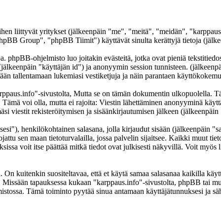
iihen liittyvät yritykset (jälkeenpäin "me", "meitä", "meidän", "karppau
B Group", "phpBB Tiimit") käyttävät sinulta kerättyjä tietoja (jälkee
. phpBB-ohjelmisto luo joitakin evästeitä, jotka ovat pieniä tekstitiedos
 (jälkeenpäin "käyttäjän id") ja anonyymin session tunnisteen. (jälkeen
tetään tallentamaan lukemiasi vestiketjuja ja näin parantaen käyttökokemu
us.info"-sivustolta, Mutta se on tämän dokumentin ulkopuolella. Tämä 
t. Tämä voi olla, mutta ei rajoita: Viestin lähettäminen anonyyminä käyt
si viestit rekisteröitymisen ja sisäänkirjautumisen jälkeen (jälkeenpäin 
sesi"), henkilökohtainen salasana, jolla kirjaudut sisään (jälkeenpäin "
jattu sen maan tietoturvalailla, jossa palvelin sijaitsee. Kaikki muut tie
a voit itse päättää mitkä tiedot ovat julkisesti näkyvillä. Voit myös li
On kuitenkin suositeltavaa, että et käytä samaa salasanaa kaikilla käytt
lessa. Missään tapauksessa kukaan "karppaus.info"-sivustolta, phpBB tai 
mistossa. Tämä toiminto pyytää sinua antamaan käyttäjätunnuksesi ja sä