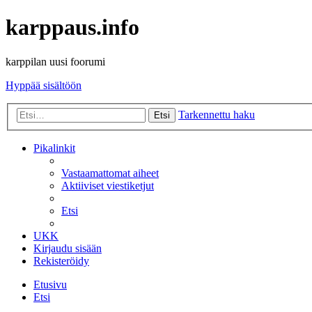
karppaus.info
karppilan uusi foorumi
Hyppää sisältöön
Tarkennettu haku
Etsi
Pikalinkit
Vastaamattomat aiheet
Aktiiviset viestiketjut
Etsi
UKK
Kirjaudu sisään
Rekisteröidy
Etusivu
Etsi