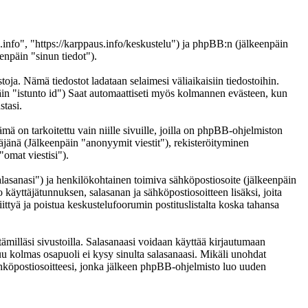
s.info", "https://karppaus.info/keskustelu") ja phpBB:n (jälkeenpäin
npäin "sinun tiedot").
toja. Nämä tiedostot ladataan selaimesi väliaikaisiin tiedostoihin.
päin "istunto id") Saat automaattiseti myös kolmannen evästeen, kun
stasi.
on tarkoitettu vain niille sivuille, joilla on phpBB-ohjelmiston
täjänä (Jälkeenpäin "anonyymit viestit"), rekisteröityminen
"omat viestisi").
salasanasi") ja henkilökohtainen toimiva sähköpostiosoite (jälkeenpäin
to käyttäjätunnuksen, salasanan ja sähköpostiosoitteen lisäksi, joita
ittyä ja poistua keskustelufoorumin postituslistalta koska tahansa
ämilläsi sivustoilla. Salasanaasi voidaan käyttää kirjautumaan
muu kolmas osapuoli ei kysy sinulta salasanaasi. Mikäli unohdat
hköpostiosoitteesi, jonka jälkeen phpBB-ohjelmisto luo uuden