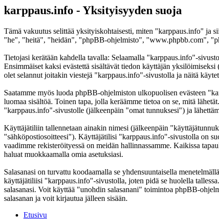
karppaus.info - Yksityisyyden suoja
Tämä vakuutus selittää yksityiskohtaisesti, miten "karppaus.info" ja s
"he", "heitä", "heidän", "phpBB-ohjelmisto", "www.phpbb.com", "phpB
Tietojasi kerätään kahdella tavalla: Selaamalla "karppaus.info"-sivustoa
Ensimmäiset kaksi evästettä sisältävät tiedon käyttäjän yksilöimiseksi
olet selannut joitakin viestejä "karppaus.info"-sivustolla ja näitä käy
Saatamme myös luoda phpBB-ohjelmiston ulkopuolisen evästeen "karppa
luomaa sisältöä. Toinen tapa, jolla keräämme tietoa on se, mitä lähetä
"karppaus.info"-sivustolle (jälkeenpäin "omat tunnuksesi") ja lähettämä
Käyttäjätiliin tallennetaan ainakin nimesi (jälkeenpäin "käyttäjätunnuk
"sähköpostiosoitteesi"). Käyttäjätilisi "karppaus.info"-sivustolla on suo
vaadimme rekisteröityessä on meidän hallinnassamme. Kaikissa tapauksiss
haluat muokkaamalla omia asetuksiasi.
Salasanasi on turvattu koodaamalla se yhdensuuntaisella menetelmällä. 
käyttäjätiliisi "karppaus.info"-sivustolla, joten pidä se huolella tal
salasanasi. Voit käyttää "unohdin salasanani" toimintoa phpBB-ohjel
salasanan ja voit kirjautua jälleen sisään.
Etusivu