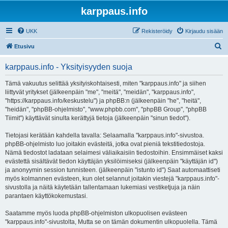
karppaus.info
UKK
Rekisteröidy
Kirjaudu sisään
E
Etusivu
t
karppaus.info - Yksityisyyden suoja
s
i
Tämä vakuutus selittää yksityiskohtaisesti, miten "karppaus.info" ja siihen
liittyvät yritykset (jälkeenpäin "me", "meitä", "meidän", "karppaus.info",
"https://karppaus.info/keskustelu") ja phpBB:n (jälkeenpäin "he", "heitä",
"heidän", "phpBB-ohjelmisto", "www.phpbb.com", "phpBB Group", "phpBB
Tiimit") käyttävät sinulta kerättyjä tietoja (jälkeenpäin "sinun tiedot").
Tietojasi kerätään kahdella tavalla: Selaamalla "karppaus.info"-sivustoa.
phpBB-ohjelmisto luo joitakin evästeitä, jotka ovat pieniä tekstitiedostoja.
Nämä tiedostot ladataan selaimesi väliaikaisiin tiedostoihin. Ensimmäiset kaksi
evästettä sisältävät tiedon käyttäjän yksilöimiseksi (jälkeenpäin "käyttäjän id")
ja anonyymin session tunnisteen. (jälkeenpäin "istunto id") Saat automaattiseti
myös kolmannen evästeen, kun olet selannut joitakin viestejä "karppaus.info"-
sivustolla ja näitä käytetään tallentamaan lukemiasi vestiketjuja ja näin
parantaen käyttökokemustasi.
Saatamme myös luoda phpBB-ohjelmiston ulkopuolisen evästeen
"karppaus.info"-sivustolta, Mutta se on tämän dokumentin ulkopuolella. Tämä