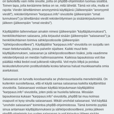
on tarkoitettu vain niille sivuille, joilla on phpBB-ohjelmiston luomaa sisältöä.
Toinen tapa, jolla keräämme tietoa on se, mitä lähetät. Tämä voi olla, mutta ei
rajoita: Viestin lähettäminen anonyyminä käyttäjänä (Jälkeenpäin "anonyymit
viestit"), rekisteröityminen "karppaus.info"-sivustolle (jälkeenpäin "omat
tunnuksesi") ja lähettämäsi viestit rekisteröitymisen ja sisäänkirjautumisen
jälkeen (jälkeenpäin "omat viestisi").
Käyttäjätiliin tallennetaan ainakin nimesi (jälkeenpäin "käyttäjätunnuksesi"),
henkilökohtainen salasana, jolla kirjaudut sisään (jälkeenpäin "salasanasi") ja
henkilökohtainen toimiva sähköpostiosoite (jälkeenpäin
"sähköpostiosoitteesi"). Käyttäjätilisi "karppaus.info"-sivustolla on suojattu sen
maan tietoturvalailla, jossa palvelin sijaitsee. Kaikki muut tieto
käyttäjätunnuksen, salasanan ja sähköpostiosoitteen lisäksi, joita vaadimme
rekisteröityessä on meidän hallinnassamme. Kaikissa tapauksissa voit itse
päättää mitkä tiedot ovat julkisesti näkyvillä. Voit myös liittyä ja poistua
keskustelufoorumin postituslistalta koska tahansa haluat muokkaamalla omia
asetuksiasi.
Salasanasi on turvattu koodaamalla se yhdensuuntaisella menetelmällä. On
kuitenkin suositeltavaa, että et käytä samaa salasanaa kaikilla käyttämilläsi
sivustoilla. Salasanaasi voidaan käyttää kirjautumaan käyttäjätiliisi
"karppaus.info"-sivustolla, joten pidä se huolella tallessa. Missään
tapauksessa kukaan "karppaus.info"-sivustolta, phpBB tai muu kolmas
osapuoli ei kysy sinulta salasanaasi. Mikäli unohdat salasanasi. Voit käyttää
"unohdin salasanani" toimintoa phpBB-ohjelmistossa. Tämä toiminto pyytää
sinua antamaan käyttäjätunnuksesi ja sähköpostiosoitteesi, jonka jälkeen
phpBB-ohjelmisto luo uuden salasanan ja voit kirjautua jälleen sisään.