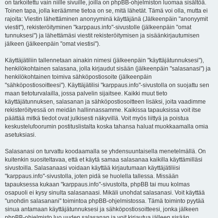
on tarkoitettu vain niille sivuille, joilla on phpBB-ohjelmiston luomaa sisältöä.
Toinen tapa, jolla keräämme tietoa on se, mitä lähetät. Tämä voi olla, mutta ei
rajoita: Viestin lähettäminen anonyyminä käyttäjänä (Jälkeenpäin "anonyymit
viestit"), rekisteröityminen "karppaus.info"-sivustolle (jälkeenpäin "omat
tunnuksesi") ja lähettämäsi viestit rekisteröitymisen ja sisäänkirjautumisen
jälkeen (jälkeenpäin "omat viestisi").
Käyttäjätiliin tallennetaan ainakin nimesi (jälkeenpäin "käyttäjätunnuksesi"),
henkilökohtainen salasana, jolla kirjaudut sisään (jälkeenpäin "salasanasi") ja
henkilökohtainen toimiva sähköpostiosoite (jälkeenpäin
"sähköpostiosoitteesi"). Käyttäjätilisi "karppaus.info"-sivustolla on suojattu sen
maan tietoturvalailla, jossa palvelin sijaitsee. Kaikki muut tieto
käyttäjätunnuksen, salasanan ja sähköpostiosoitteen lisäksi, joita vaadimme
rekisteröityessä on meidän hallinnassamme. Kaikissa tapauksissa voit itse
päättää mitkä tiedot ovat julkisesti näkyvillä. Voit myös liittyä ja poistua
keskustelufoorumin postituslistalta koska tahansa haluat muokkaamalla omia
asetuksiasi.
Salasanasi on turvattu koodaamalla se yhdensuuntaisella menetelmällä. On
kuitenkin suositeltavaa, että et käytä samaa salasanaa kaikilla käyttämilläsi
sivustoilla. Salasanaasi voidaan käyttää kirjautumaan käyttäjätiliisi
"karppaus.info"-sivustolla, joten pidä se huolella tallessa. Missään
tapauksessa kukaan "karppaus.info"-sivustolta, phpBB tai muu kolmas
osapuoli ei kysy sinulta salasanaasi. Mikäli unohdat salasanasi. Voit käyttää
"unohdin salasanani" toimintoa phpBB-ohjelmistossa. Tämä toiminto pyytää
sinua antamaan käyttäjätunnuksesi ja sähköpostiosoitteesi, jonka jälkeen
phpBB-ohjelmisto luo uuden salasanan ja voit kirjautua jälleen sisään.