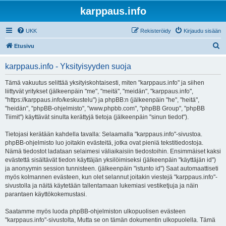
karppaus.info
UKK
Rekisteröidy
Kirjaudu sisään
E
Etusivu
t
karppaus.info - Yksityisyyden suoja
s
i
Tämä vakuutus selittää yksityiskohtaisesti, miten "karppaus.info" ja siihen
liittyvät yritykset (jälkeenpäin "me", "meitä", "meidän", "karppaus.info",
"https://karppaus.info/keskustelu") ja phpBB:n (jälkeenpäin "he", "heitä",
"heidän", "phpBB-ohjelmisto", "www.phpbb.com", "phpBB Group", "phpBB
Tiimit") käyttävät sinulta kerättyjä tietoja (jälkeenpäin "sinun tiedot").
Tietojasi kerätään kahdella tavalla: Selaamalla "karppaus.info"-sivustoa.
phpBB-ohjelmisto luo joitakin evästeitä, jotka ovat pieniä tekstitiedostoja.
Nämä tiedostot ladataan selaimesi väliaikaisiin tiedostoihin. Ensimmäiset kaksi
evästettä sisältävät tiedon käyttäjän yksilöimiseksi (jälkeenpäin "käyttäjän id")
ja anonyymin session tunnisteen. (jälkeenpäin "istunto id") Saat automaattiseti
myös kolmannen evästeen, kun olet selannut joitakin viestejä "karppaus.info"-
sivustolla ja näitä käytetään tallentamaan lukemiasi vestiketjuja ja näin
parantaen käyttökokemustasi.
Saatamme myös luoda phpBB-ohjelmiston ulkopuolisen evästeen
"karppaus.info"-sivustolta, Mutta se on tämän dokumentin ulkopuolella. Tämä