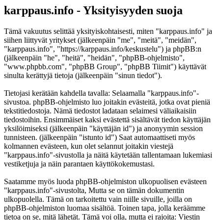
karppaus.info - Yksityisyyden suoja
Tämä vakuutus selittää yksityiskohtaisesti, miten "karppaus.info" ja
siihen liittyvät yritykset (jälkeenpäin "me", "meitä", "meidän",
"karppaus.info", "https://karppaus.info/keskustelu") ja phpBB:n
(jälkeenpäin "he", "heitä", "heidän", "phpBB-ohjelmisto",
"www.phpbb.com", "phpBB Group", "phpBB Tiimit") käyttävät
sinulta kerättyjä tietoja (jälkeenpäin "sinun tiedot").
Tietojasi kerätään kahdella tavalla: Selaamalla "karppaus.info"-
sivustoa. phpBB-ohjelmisto luo joitakin evästeitä, jotka ovat pieniä
tekstitiedostoja. Nämä tiedostot ladataan selaimesi väliaikaisiin
tiedostoihin. Ensimmäiset kaksi evästettä sisältävät tiedon käyttäjän
yksilöimiseksi (jälkeenpäin "käyttäjän id") ja anonyymin session
tunnisteen. (jälkeenpäin "istunto id") Saat automaattiseti myös
kolmannen evästeen, kun olet selannut joitakin viestejä
"karppaus.info"-sivustolla ja näitä käytetään tallentamaan lukemiasi
vestiketjuja ja näin parantaen käyttökokemustasi.
Saatamme myös luoda phpBB-ohjelmiston ulkopuolisen evästeen
"karppaus.info"-sivustolta, Mutta se on tämän dokumentin
ulkopuolella. Tämä on tarkoitettu vain niille sivuille, joilla on
phpBB-ohjelmiston luomaa sisältöä. Toinen tapa, jolla keräämme
tietoa on se, mitä lähetät. Tämä voi olla, mutta ei rajoita: Viestin