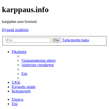
karppaus.info
karppilan uusi foorumi
Hyppää sisältöön
Tarkennettu haku
Etsi
Pikalinkit
Vastaamattomat aiheet
Aktiiviset viestiketjut
Etsi
UKK
Kirjaudu sisään
Rekisteröidy
Etusivu
Etsi