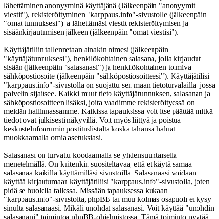
lähettäminen anonyyminä käyttäjänä (Jälkeenpäin "anonyymit
viestit"), rekisteröityminen "karppaus.info"-sivustolle (jälkeenpäin
"omat tunnuksesi") ja lähettämäsi viestit rekisteröitymisen ja
sisäänkirjautumisen jälkeen (jälkeenpäin "omat viestisi").
Käyttäjätiliin tallennetaan ainakin nimesi (jälkeenpäin
"käyttäjätunnuksesi"), henkilökohtainen salasana, jolla kirjaudut
sisään (jälkeenpäin "salasanasi") ja henkilökohtainen toimiva
sähköpostiosoite (jälkeenpäin "sähköpostiosoitteesi"). Käyttäjätilisi
"karppaus.info"-sivustolla on suojattu sen maan tietoturvalailla, jossa
palvelin sijaitsee. Kaikki muut tieto käyttäjätunnuksen, salasanan ja
sähköpostiosoitteen lisäksi, joita vaadimme rekisteröityessä on
meidän hallinnassamme. Kaikissa tapauksissa voit itse päättää mitkä
tiedot ovat julkisesti näkyvillä. Voit myös liittyä ja poistua
keskustelufoorumin postituslistalta koska tahansa haluat
muokkaamalla omia asetuksiasi.
Salasanasi on turvattu koodaamalla se yhdensuuntaisella
menetelmällä. On kuitenkin suositeltavaa, että et käytä samaa
salasanaa kaikilla käyttämilläsi sivustoilla. Salasanaasi voidaan
käyttää kirjautumaan käyttäjätiliisi "karppaus.info"-sivustolla, joten
pidä se huolella tallessa. Missään tapauksessa kukaan
"karppaus.info"-sivustolta, phpBB tai muu kolmas osapuoli ei kysy
sinulta salasanaasi. Mikäli unohdat salasanasi. Voit käyttää "unohdin
salasanani" toimintoa phpBB-ohjelmistossa. Tämä toiminto pyytää