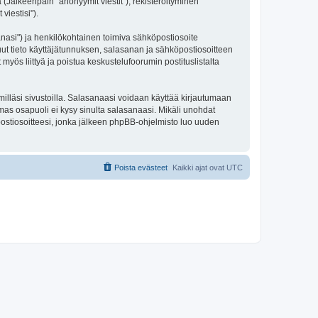
 (Jälkeenpäin "anonyymit viestit"), rekisteröityminen
viestisi").
sanasi") ja henkilökohtainen toimiva sähköpostiosoite
 muut tieto käyttäjätunnuksen, salasanan ja sähköpostiosoitteen
 myös liittyä ja poistua keskustelufoorumin postituslistalta
illäsi sivustoilla. Salasanaasi voidaan käyttää kirjautumaan
lmas osapuoli ei kysy sinulta salasanaasi. Mikäli unohdat
ostiosoitteesi, jonka jälkeen phpBB-ohjelmisto luo uuden
Poista evästeet
Kaikki ajat ovat
UTC