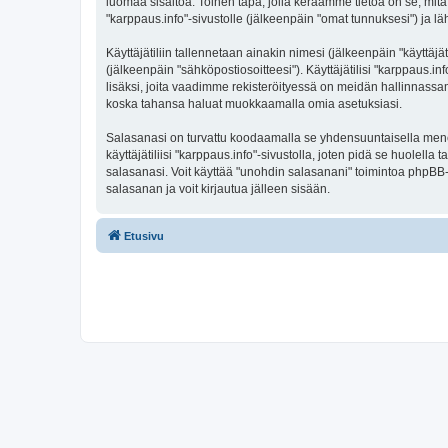
luomaa sisältöä. Toinen tapa, jolla keräämme tietoa on se, mitä 
"karppaus.info"-sivustolle (jälkeenpäin "omat tunnuksesi") ja läh
Käyttäjätiliin tallennetaan ainakin nimesi (jälkeenpäin "käyttä
(jälkeenpäin "sähköpostiosoitteesi"). Käyttäjätilisi "karppaus.in
lisäksi, joita vaadimme rekisteröityessä on meidän hallinnassamme
koska tahansa haluat muokkaamalla omia asetuksiasi.
Salasanasi on turvattu koodaamalla se yhdensuuntaisella menete
käyttäjätiliisi "karppaus.info"-sivustolla, joten pidä se huolel
salasanasi. Voit käyttää "unohdin salasanani" toimintoa phpBB
salasanan ja voit kirjautua jälleen sisään.
Etusivu