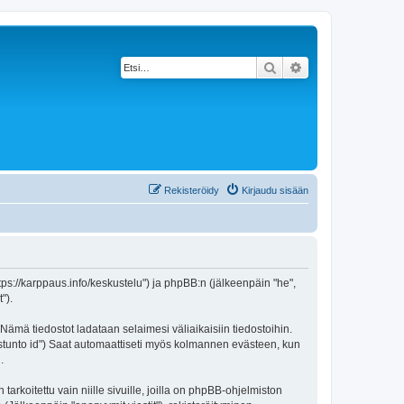
Etsi
Tarkennettu haku
Rekisteröidy
Kirjaudu sisään
https://karppaus.info/keskustelu") ja phpBB:n (jälkeenpäin "he",
").
 Nämä tiedostot ladataan selaimesi väliaikaisiin tiedostoihin.
"istunto id") Saat automaattiseti myös kolmannen evästeen, kun
.
oitettu vain niille sivuille, joilla on phpBB-ohjelmiston