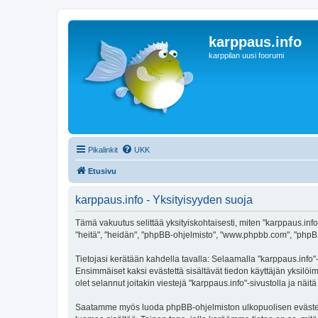
karppaus.info
karppilan uusi foorumi
Pikalinkit
UKK
Etusivu
karppaus.info - Yksityisyyden suoja
Tämä vakuutus selittää yksityiskohtaisesti, miten "karppaus.info" 
"heitä", "heidän", "phpBB-ohjelmisto", "www.phpbb.com", "phpBB G
Tietojasi kerätään kahdella tavalla: Selaamalla "karppaus.info"-s
Ensimmäiset kaksi evästettä sisältävät tiedon käyttäjän yksilöi
olet selannut joitakin viestejä "karppaus.info"-sivustolla ja nä
Saatamme myös luoda phpBB-ohjelmiston ulkopuolisen evästeen "k