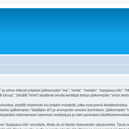
ja siihen liittyvät yritykset (jälkeenpäin "me", "meitä", "meidän", "karppaus.info", "
roup", "phpBB Tiimit") käyttävät sinulta kerättyjä tietoja (jälkeenpäin "sinun tiedot
ivustoa. phpBB-ohjelmisto luo joitakin evästeitä, jotka ovat pieniä tekstitiedostoja.
miseksi (jälkeenpäin "käyttäjän id") ja anonyymin session tunnisteen. (jälkeenpäin 
itä käytetään tallentamaan lukemiasi vestiketjuja ja näin parantaen käyttökokemustasi
arppaus.info"-sivustolta, Mutta se on tämän dokumentin ulkopuolella. Tämä on tark