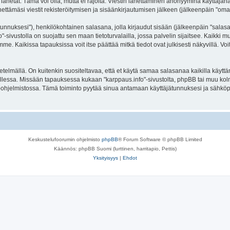
lähetät. Tämä voi olla, mutta ei rajoita: Viestin lähettäminen anonyyminä käyttäjänä
ettämäsi viestit rekisteröitymisen ja sisäänkirjautumisen jälkeen (jälkeenpäin "omat 
jätunnuksesi"), henkilökohtainen salasana, jolla kirjaudut sisään (jälkeenpäin "sala
fo"-sivustolla on suojattu sen maan tietoturvalailla, jossa palvelin sijaitsee. Kaikki
. Kaikissa tapauksissa voit itse päättää mitkä tiedot ovat julkisesti näkyvillä. Voit
lmällä. On kuitenkin suositeltavaa, että et käytä samaa salasanaa kaikilla käyttäm
la tallessa. Missään tapauksessa kukaan "karppaus.info"-sivustolta, phpBB tai muu ko
-ohjelmistossa. Tämä toiminto pyytää sinua antamaan käyttäjätunnuksesi ja sähköp
Keskustelufoorumin ohjelmisto
phpBB
® Forum Software © phpBB Limited
Käännös: phpBB Suomi (lurttinen, harritapio, Pettis)
Yksityisyys
|
Ehdot