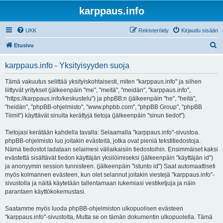
karppaus.info
UKK
Rekisteröidy
Kirjaudu sisään
E
Etusivu
t
karppaus.info - Yksityisyyden suoja
s
i
Tämä vakuutus selittää yksityiskohtaisesti, miten "karppaus.info" ja siihen
liittyvät yritykset (jälkeenpäin "me", "meitä", "meidän", "karppaus.info",
"https://karppaus.info/keskustelu") ja phpBB:n (jälkeenpäin "he", "heitä",
"heidän", "phpBB-ohjelmisto", "www.phpbb.com", "phpBB Group", "phpBB
Tiimit") käyttävät sinulta kerättyjä tietoja (jälkeenpäin "sinun tiedot").
Tietojasi kerätään kahdella tavalla: Selaamalla "karppaus.info"-sivustoa.
phpBB-ohjelmisto luo joitakin evästeitä, jotka ovat pieniä tekstitiedostoja.
Nämä tiedostot ladataan selaimesi väliaikaisiin tiedostoihin. Ensimmäiset kaksi
evästettä sisältävät tiedon käyttäjän yksilöimiseksi (jälkeenpäin "käyttäjän id")
ja anonyymin session tunnisteen. (jälkeenpäin "istunto id") Saat automaattiseti
myös kolmannen evästeen, kun olet selannut joitakin viestejä "karppaus.info"-
sivustolla ja näitä käytetään tallentamaan lukemiasi vestiketjuja ja näin
parantaen käyttökokemustasi.
Saatamme myös luoda phpBB-ohjelmiston ulkopuolisen evästeen
"karppaus.info"-sivustolta, Mutta se on tämän dokumentin ulkopuolella. Tämä