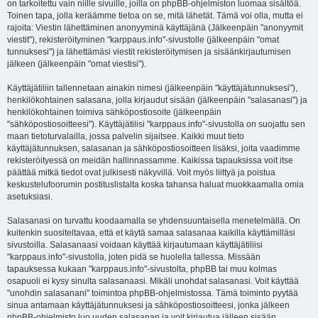
on tarkoitettu vain niille sivuille, joilla on phpBB-ohjelmiston luomaa sisältöä.
Toinen tapa, jolla keräämme tietoa on se, mitä lähetät. Tämä voi olla, mutta ei
rajoita: Viestin lähettäminen anonyyminä käyttäjänä (Jälkeenpäin "anonyymit
viestit"), rekisteröityminen "karppaus.info"-sivustolle (jälkeenpäin "omat
tunnuksesi") ja lähettämäsi viestit rekisteröitymisen ja sisäänkirjautumisen
jälkeen (jälkeenpäin "omat viestisi").
Käyttäjätiliin tallennetaan ainakin nimesi (jälkeenpäin "käyttäjätunnuksesi"),
henkilökohtainen salasana, jolla kirjaudut sisään (jälkeenpäin "salasanasi") ja
henkilökohtainen toimiva sähköpostiosoite (jälkeenpäin
"sähköpostiosoitteesi"). Käyttäjätilisi "karppaus.info"-sivustolla on suojattu sen
maan tietoturvalailla, jossa palvelin sijaitsee. Kaikki muut tieto
käyttäjätunnuksen, salasanan ja sähköpostiosoitteen lisäksi, joita vaadimme
rekisteröityessä on meidän hallinnassamme. Kaikissa tapauksissa voit itse
päättää mitkä tiedot ovat julkisesti näkyvillä. Voit myös liittyä ja poistua
keskustelufoorumin postituslistalta koska tahansa haluat muokkaamalla omia
asetuksiasi.
Salasanasi on turvattu koodaamalla se yhdensuuntaisella menetelmällä. On
kuitenkin suositeltavaa, että et käytä samaa salasanaa kaikilla käyttämilläsi
sivustoilla. Salasanaasi voidaan käyttää kirjautumaan käyttäjätiliisi
"karppaus.info"-sivustolla, joten pidä se huolella tallessa. Missään
tapauksessa kukaan "karppaus.info"-sivustolta, phpBB tai muu kolmas
osapuoli ei kysy sinulta salasanaasi. Mikäli unohdat salasanasi. Voit käyttää
"unohdin salasanani" toimintoa phpBB-ohjelmistossa. Tämä toiminto pyytää
sinua antamaan käyttäjätunnuksesi ja sähköpostiosoitteesi, jonka jälkeen
phpBB-ohjelmisto luo uuden salasanan ja voit kirjautua jälleen sisään.