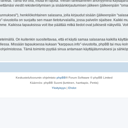
lähetät. Tämä voi olla, mutta ei rajoita: Viestin lähettäminen anonyyminä käyttäjänä
ettämäsi viestit rekisteröitymisen ja sisäänkirjautumisen jälkeen (jälkeenpäin "omat 
jätunnuksesi"), henkilökohtainen salasana, jolla kirjaudut sisään (jälkeenpäin "sala
fo"-sivustolla on suojattu sen maan tietoturvalailla, jossa palvelin sijaitsee. Kaikki
. Kaikissa tapauksissa voit itse päättää mitkä tiedot ovat julkisesti näkyvillä. Voit
lmällä. On kuitenkin suositeltavaa, että et käytä samaa salasanaa kaikilla käyttäm
la tallessa. Missään tapauksessa kukaan "karppaus.info"-sivustolta, phpBB tai muu ko
-ohjelmistossa. Tämä toiminto pyytää sinua antamaan käyttäjätunnuksesi ja sähköp
Keskustelufoorumin ohjelmisto
phpBB
® Forum Software © phpBB Limited
Käännös: phpBB Suomi (lurttinen, harritapio, Pettis)
Yksityisyys
|
Ehdot