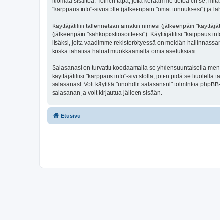
luomaa sisältöä. Toinen tapa, jolla keräämme tietoa on se, mitä 
"karppaus.info"-sivustolle (jälkeenpäin "omat tunnuksesi") ja läh
Käyttäjätiliin tallennetaan ainakin nimesi (jälkeenpäin "käyttä
(jälkeenpäin "sähköpostiosoitteesi"). Käyttäjätilisi "karppaus.in
lisäksi, joita vaadimme rekisteröityessä on meidän hallinnassamme
koska tahansa haluat muokkaamalla omia asetuksiasi.
Salasanasi on turvattu koodaamalla se yhdensuuntaisella menete
käyttäjätiliisi "karppaus.info"-sivustolla, joten pidä se huolel
salasanasi. Voit käyttää "unohdin salasanani" toimintoa phpBB
salasanan ja voit kirjautua jälleen sisään.
Etusivu