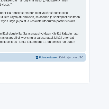
 (Jälkeenpäin "anonyymit viestit"), rekisteröityminen
viestisi").
sanasi") ja henkilökohtainen toimiva sähköpostiosoite
 muut tieto käyttäjätunnuksen, salasanan ja sähköpostiosoitteen
 myös liittyä ja poistua keskustelufoorumin postituslistalta
illäsi sivustoilla. Salasanaasi voidaan käyttää kirjautumaan
lmas osapuoli ei kysy sinulta salasanaasi. Mikäli unohdat
ostiosoitteesi, jonka jälkeen phpBB-ohjelmisto luo uuden
Poista evästeet
Kaikki ajat ovat
UTC