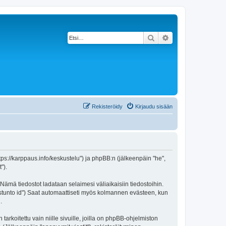
Etsi
Tarkennettu haku
Rekisteröidy
Kirjaudu sisään
https://karppaus.info/keskustelu") ja phpBB:n (jälkeenpäin "he",
").
 Nämä tiedostot ladataan selaimesi väliaikaisiin tiedostoihin.
"istunto id") Saat automaattiseti myös kolmannen evästeen, kun
.
oitettu vain niille sivuille, joilla on phpBB-ohjelmiston