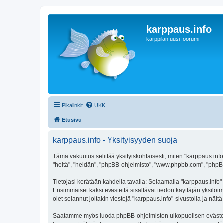
karppaus.info
karppilan uusi foorumi
Pikalinkit
UKK
Etusivu
karppaus.info - Yksityisyyden suoja
Tämä vakuutus selittää yksityiskohtaisesti, miten "karppaus.info" 
"heitä", "heidän", "phpBB-ohjelmisto", "www.phpbb.com", "phpBB G
Tietojasi kerätään kahdella tavalla: Selaamalla "karppaus.info"-s
Ensimmäiset kaksi evästettä sisältävät tiedon käyttäjän yksilöi
olet selannut joitakin viestejä "karppaus.info"-sivustolla ja nä
Saatamme myös luoda phpBB-ohjelmiston ulkopuolisen evästeen "k