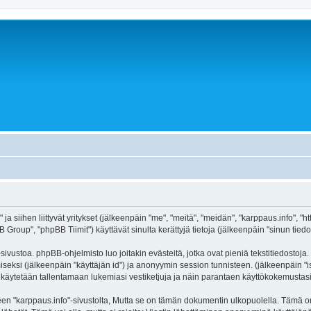
ja siihen liittyvät yritykset (jälkeenpäin "me", "meitä", "meidän", "karppaus.info", "
roup", "phpBB Tiimit") käyttävät sinulta kerättyjä tietoja (jälkeenpäin "sinun tiedot
ivustoa. phpBB-ohjelmisto luo joitakin evästeitä, jotka ovat pieniä tekstitiedostoja.
miseksi (jälkeenpäin "käyttäjän id") ja anonyymin session tunnisteen. (jälkeenpäin 
itä käytetään tallentamaan lukemiasi vestiketjuja ja näin parantaen käyttökokemustasi
arppaus.info"-sivustolta, Mutta se on tämän dokumentin ulkopuolella. Tämä on tark