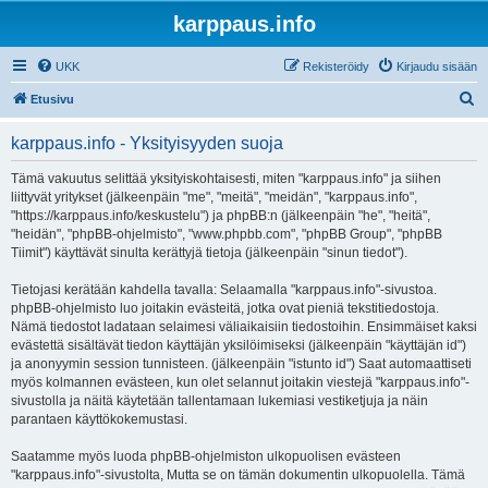
karppaus.info
UKK
Rekisteröidy
Kirjaudu sisään
E
Etusivu
t
karppaus.info - Yksityisyyden suoja
s
i
Tämä vakuutus selittää yksityiskohtaisesti, miten "karppaus.info" ja siihen
liittyvät yritykset (jälkeenpäin "me", "meitä", "meidän", "karppaus.info",
"https://karppaus.info/keskustelu") ja phpBB:n (jälkeenpäin "he", "heitä",
"heidän", "phpBB-ohjelmisto", "www.phpbb.com", "phpBB Group", "phpBB
Tiimit") käyttävät sinulta kerättyjä tietoja (jälkeenpäin "sinun tiedot").
Tietojasi kerätään kahdella tavalla: Selaamalla "karppaus.info"-sivustoa.
phpBB-ohjelmisto luo joitakin evästeitä, jotka ovat pieniä tekstitiedostoja.
Nämä tiedostot ladataan selaimesi väliaikaisiin tiedostoihin. Ensimmäiset kaksi
evästettä sisältävät tiedon käyttäjän yksilöimiseksi (jälkeenpäin "käyttäjän id")
ja anonyymin session tunnisteen. (jälkeenpäin "istunto id") Saat automaattiseti
myös kolmannen evästeen, kun olet selannut joitakin viestejä "karppaus.info"-
sivustolla ja näitä käytetään tallentamaan lukemiasi vestiketjuja ja näin
parantaen käyttökokemustasi.
Saatamme myös luoda phpBB-ohjelmiston ulkopuolisen evästeen
"karppaus.info"-sivustolta, Mutta se on tämän dokumentin ulkopuolella. Tämä