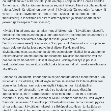
on tarkoitettu vain niille sivuille, joilla on phpBB-ohjelmiston luomaa sisältöä.
Toinen tapa, jolla keräämme tietoa on se, mitä lähetät. Tämä voi olla, mutta ei
rajoita: Viestin lähettäminen anonyyminä käyttäjänä (Jälkeenpäin "anonyymit
viestit"), rekisteröityminen "karppaus.info"-sivustolle (jälkeenpäin "omat
tunnuksesi") ja lähettämäsi viestit rekisteröitymisen ja sisäänkirjautumisen
jälkeen (jälkeenpäin "omat viestisi").
Käyttäjätiliin tallennetaan ainakin nimesi (jälkeenpäin "käyttäjätunnuksesi"),
henkilökohtainen salasana, jolla kirjaudut sisään (jälkeenpäin "salasanasi") ja
henkilökohtainen toimiva sähköpostiosoite (jälkeenpäin
"sähköpostiosoitteesi"). Käyttäjätilisi "karppaus.info"-sivustolla on suojattu sen
maan tietoturvalailla, jossa palvelin sijaitsee. Kaikki muut tieto
käyttäjätunnuksen, salasanan ja sähköpostiosoitteen lisäksi, joita vaadimme
rekisteröityessä on meidän hallinnassamme. Kaikissa tapauksissa voit itse
päättää mitkä tiedot ovat julkisesti näkyvillä. Voit myös liittyä ja poistua
keskustelufoorumin postituslistalta koska tahansa haluat muokkaamalla omia
asetuksiasi.
Salasanasi on turvattu koodaamalla se yhdensuuntaisella menetelmällä. On
kuitenkin suositeltavaa, että et käytä samaa salasanaa kaikilla käyttämilläsi
sivustoilla. Salasanaasi voidaan käyttää kirjautumaan käyttäjätiliisi
"karppaus.info"-sivustolla, joten pidä se huolella tallessa. Missään
tapauksessa kukaan "karppaus.info"-sivustolta, phpBB tai muu kolmas
osapuoli ei kysy sinulta salasanaasi. Mikäli unohdat salasanasi. Voit käyttää
"unohdin salasanani" toimintoa phpBB-ohjelmistossa. Tämä toiminto pyytää
sinua antamaan käyttäjätunnuksesi ja sähköpostiosoitteesi, jonka jälkeen
phpBB-ohjelmisto luo uuden salasanan ja voit kirjautua jälleen sisään.