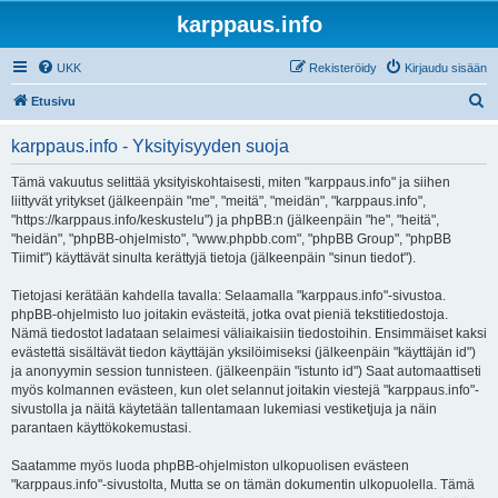
karppaus.info
UKK
Rekisteröidy
Kirjaudu sisään
E
Etusivu
t
karppaus.info - Yksityisyyden suoja
s
i
Tämä vakuutus selittää yksityiskohtaisesti, miten "karppaus.info" ja siihen
liittyvät yritykset (jälkeenpäin "me", "meitä", "meidän", "karppaus.info",
"https://karppaus.info/keskustelu") ja phpBB:n (jälkeenpäin "he", "heitä",
"heidän", "phpBB-ohjelmisto", "www.phpbb.com", "phpBB Group", "phpBB
Tiimit") käyttävät sinulta kerättyjä tietoja (jälkeenpäin "sinun tiedot").
Tietojasi kerätään kahdella tavalla: Selaamalla "karppaus.info"-sivustoa.
phpBB-ohjelmisto luo joitakin evästeitä, jotka ovat pieniä tekstitiedostoja.
Nämä tiedostot ladataan selaimesi väliaikaisiin tiedostoihin. Ensimmäiset kaksi
evästettä sisältävät tiedon käyttäjän yksilöimiseksi (jälkeenpäin "käyttäjän id")
ja anonyymin session tunnisteen. (jälkeenpäin "istunto id") Saat automaattiseti
myös kolmannen evästeen, kun olet selannut joitakin viestejä "karppaus.info"-
sivustolla ja näitä käytetään tallentamaan lukemiasi vestiketjuja ja näin
parantaen käyttökokemustasi.
Saatamme myös luoda phpBB-ohjelmiston ulkopuolisen evästeen
"karppaus.info"-sivustolta, Mutta se on tämän dokumentin ulkopuolella. Tämä