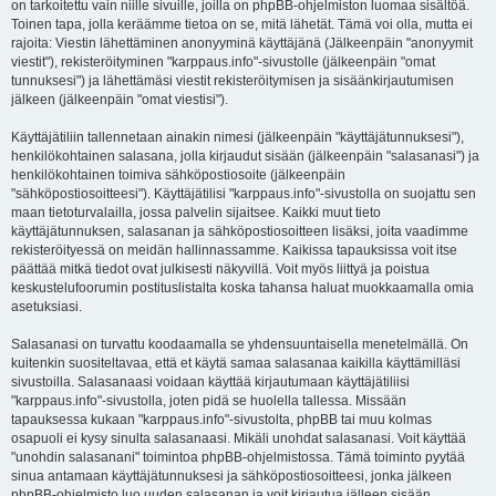
on tarkoitettu vain niille sivuille, joilla on phpBB-ohjelmiston luomaa sisältöä.
Toinen tapa, jolla keräämme tietoa on se, mitä lähetät. Tämä voi olla, mutta ei
rajoita: Viestin lähettäminen anonyyminä käyttäjänä (Jälkeenpäin "anonyymit
viestit"), rekisteröityminen "karppaus.info"-sivustolle (jälkeenpäin "omat
tunnuksesi") ja lähettämäsi viestit rekisteröitymisen ja sisäänkirjautumisen
jälkeen (jälkeenpäin "omat viestisi").
Käyttäjätiliin tallennetaan ainakin nimesi (jälkeenpäin "käyttäjätunnuksesi"),
henkilökohtainen salasana, jolla kirjaudut sisään (jälkeenpäin "salasanasi") ja
henkilökohtainen toimiva sähköpostiosoite (jälkeenpäin
"sähköpostiosoitteesi"). Käyttäjätilisi "karppaus.info"-sivustolla on suojattu sen
maan tietoturvalailla, jossa palvelin sijaitsee. Kaikki muut tieto
käyttäjätunnuksen, salasanan ja sähköpostiosoitteen lisäksi, joita vaadimme
rekisteröityessä on meidän hallinnassamme. Kaikissa tapauksissa voit itse
päättää mitkä tiedot ovat julkisesti näkyvillä. Voit myös liittyä ja poistua
keskustelufoorumin postituslistalta koska tahansa haluat muokkaamalla omia
asetuksiasi.
Salasanasi on turvattu koodaamalla se yhdensuuntaisella menetelmällä. On
kuitenkin suositeltavaa, että et käytä samaa salasanaa kaikilla käyttämilläsi
sivustoilla. Salasanaasi voidaan käyttää kirjautumaan käyttäjätiliisi
"karppaus.info"-sivustolla, joten pidä se huolella tallessa. Missään
tapauksessa kukaan "karppaus.info"-sivustolta, phpBB tai muu kolmas
osapuoli ei kysy sinulta salasanaasi. Mikäli unohdat salasanasi. Voit käyttää
"unohdin salasanani" toimintoa phpBB-ohjelmistossa. Tämä toiminto pyytää
sinua antamaan käyttäjätunnuksesi ja sähköpostiosoitteesi, jonka jälkeen
phpBB-ohjelmisto luo uuden salasanan ja voit kirjautua jälleen sisään.