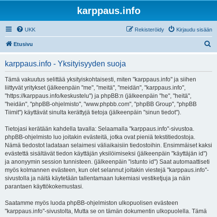
karppaus.info
UKK
Rekisteröidy
Kirjaudu sisään
E
Etusivu
t
karppaus.info - Yksityisyyden suoja
s
i
Tämä vakuutus selittää yksityiskohtaisesti, miten "karppaus.info" ja siihen
liittyvät yritykset (jälkeenpäin "me", "meitä", "meidän", "karppaus.info",
"https://karppaus.info/keskustelu") ja phpBB:n (jälkeenpäin "he", "heitä",
"heidän", "phpBB-ohjelmisto", "www.phpbb.com", "phpBB Group", "phpBB
Tiimit") käyttävät sinulta kerättyjä tietoja (jälkeenpäin "sinun tiedot").
Tietojasi kerätään kahdella tavalla: Selaamalla "karppaus.info"-sivustoa.
phpBB-ohjelmisto luo joitakin evästeitä, jotka ovat pieniä tekstitiedostoja.
Nämä tiedostot ladataan selaimesi väliaikaisiin tiedostoihin. Ensimmäiset kaksi
evästettä sisältävät tiedon käyttäjän yksilöimiseksi (jälkeenpäin "käyttäjän id")
ja anonyymin session tunnisteen. (jälkeenpäin "istunto id") Saat automaattiseti
myös kolmannen evästeen, kun olet selannut joitakin viestejä "karppaus.info"-
sivustolla ja näitä käytetään tallentamaan lukemiasi vestiketjuja ja näin
parantaen käyttökokemustasi.
Saatamme myös luoda phpBB-ohjelmiston ulkopuolisen evästeen
"karppaus.info"-sivustolta, Mutta se on tämän dokumentin ulkopuolella. Tämä