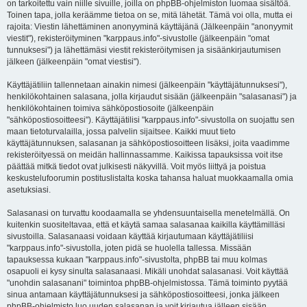
on tarkoitettu vain niille sivuille, joilla on phpBB-ohjelmiston luomaa sisältöä.
Toinen tapa, jolla keräämme tietoa on se, mitä lähetät. Tämä voi olla, mutta ei
rajoita: Viestin lähettäminen anonyyminä käyttäjänä (Jälkeenpäin "anonyymit
viestit"), rekisteröityminen "karppaus.info"-sivustolle (jälkeenpäin "omat
tunnuksesi") ja lähettämäsi viestit rekisteröitymisen ja sisäänkirjautumisen
jälkeen (jälkeenpäin "omat viestisi").
Käyttäjätiliin tallennetaan ainakin nimesi (jälkeenpäin "käyttäjätunnuksesi"),
henkilökohtainen salasana, jolla kirjaudut sisään (jälkeenpäin "salasanasi") ja
henkilökohtainen toimiva sähköpostiosoite (jälkeenpäin
"sähköpostiosoitteesi"). Käyttäjätilisi "karppaus.info"-sivustolla on suojattu sen
maan tietoturvalailla, jossa palvelin sijaitsee. Kaikki muut tieto
käyttäjätunnuksen, salasanan ja sähköpostiosoitteen lisäksi, joita vaadimme
rekisteröityessä on meidän hallinnassamme. Kaikissa tapauksissa voit itse
päättää mitkä tiedot ovat julkisesti näkyvillä. Voit myös liittyä ja poistua
keskustelufoorumin postituslistalta koska tahansa haluat muokkaamalla omia
asetuksiasi.
Salasanasi on turvattu koodaamalla se yhdensuuntaisella menetelmällä. On
kuitenkin suositeltavaa, että et käytä samaa salasanaa kaikilla käyttämilläsi
sivustoilla. Salasanaasi voidaan käyttää kirjautumaan käyttäjätiliisi
"karppaus.info"-sivustolla, joten pidä se huolella tallessa. Missään
tapauksessa kukaan "karppaus.info"-sivustolta, phpBB tai muu kolmas
osapuoli ei kysy sinulta salasanaasi. Mikäli unohdat salasanasi. Voit käyttää
"unohdin salasanani" toimintoa phpBB-ohjelmistossa. Tämä toiminto pyytää
sinua antamaan käyttäjätunnuksesi ja sähköpostiosoitteesi, jonka jälkeen
phpBB-ohjelmisto luo uuden salasanan ja voit kirjautua jälleen sisään.