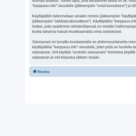
luomaa sisältöä. Toinen tapa, jolla keräämme tietoa on se, mitä 
"karppaus.info"-sivustolle (jälkeenpäin "omat tunnuksesi") ja läh
Käyttäjätiliin tallennetaan ainakin nimesi (jälkeenpäin "käyttä
(jälkeenpäin "sähköpostiosoitteesi"). Käyttäjätilisi "karppaus.in
lisäksi, joita vaadimme rekisteröityessä on meidän hallinnassamme
koska tahansa haluat muokkaamalla omia asetuksiasi.
Salasanasi on turvattu koodaamalla se yhdensuuntaisella menete
käyttäjätiliisi "karppaus.info"-sivustolla, joten pidä se huolel
salasanasi. Voit käyttää "unohdin salasanani" toimintoa phpBB
salasanan ja voit kirjautua jälleen sisään.
Etusivu