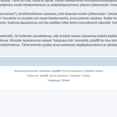
lähetät. Tämä voi olla, mutta ei rajoita: Viestin lähettäminen anonyyminä käyttäjänä
ettämäsi viestit rekisteröitymisen ja sisäänkirjautumisen jälkeen (jälkeenpäin "omat 
jätunnuksesi"), henkilökohtainen salasana, jolla kirjaudut sisään (jälkeenpäin "sala
fo"-sivustolla on suojattu sen maan tietoturvalailla, jossa palvelin sijaitsee. Kaikki
. Kaikissa tapauksissa voit itse päättää mitkä tiedot ovat julkisesti näkyvillä. Voit
lmällä. On kuitenkin suositeltavaa, että et käytä samaa salasanaa kaikilla käyttäm
la tallessa. Missään tapauksessa kukaan "karppaus.info"-sivustolta, phpBB tai muu ko
-ohjelmistossa. Tämä toiminto pyytää sinua antamaan käyttäjätunnuksesi ja sähköp
Keskustelufoorumin ohjelmisto
phpBB
® Forum Software © phpBB Limited
Käännös: phpBB Suomi (lurttinen, harritapio, Pettis)
Yksityisyys
|
Ehdot