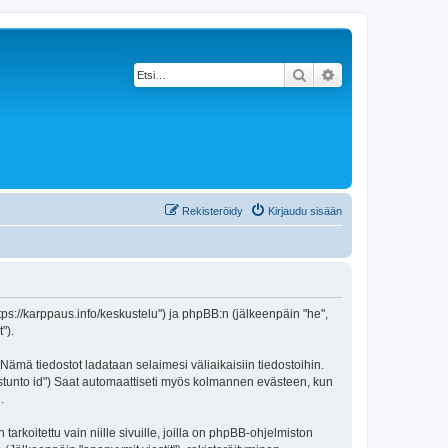
Etsi
Tarkennettu haku
Rekisteröidy
Kirjaudu sisään
https://karppaus.info/keskustelu") ja phpBB:n (jälkeenpäin "he",
").
 Nämä tiedostot ladataan selaimesi väliaikaisiin tiedostoihin.
"istunto id") Saat automaattiseti myös kolmannen evästeen, kun
.
oitettu vain niille sivuille, joilla on phpBB-ohjelmiston