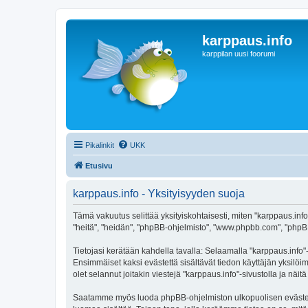
karppaus.info
karppilan uusi foorumi
Pikalinkit
UKK
Etusivu
karppaus.info - Yksityisyyden suoja
Tämä vakuutus selittää yksityiskohtaisesti, miten "karppaus.info" 
"heitä", "heidän", "phpBB-ohjelmisto", "www.phpbb.com", "phpBB G
Tietojasi kerätään kahdella tavalla: Selaamalla "karppaus.info"-s
Ensimmäiset kaksi evästettä sisältävät tiedon käyttäjän yksilöi
olet selannut joitakin viestejä "karppaus.info"-sivustolla ja nä
Saatamme myös luoda phpBB-ohjelmiston ulkopuolisen evästeen "k