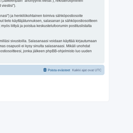
 (Jälkeenpäin "anonyymit viestit"), rekisteröityminen
viestisi").
sanasi") ja henkilökohtainen toimiva sähköpostiosoite
 muut tieto käyttäjätunnuksen, salasanan ja sähköpostiosoitteen
 myös liittyä ja poistua keskustelufoorumin postituslistalta
illäsi sivustoilla. Salasanaasi voidaan käyttää kirjautumaan
lmas osapuoli ei kysy sinulta salasanaasi. Mikäli unohdat
ostiosoitteesi, jonka jälkeen phpBB-ohjelmisto luo uuden
Poista evästeet
Kaikki ajat ovat
UTC