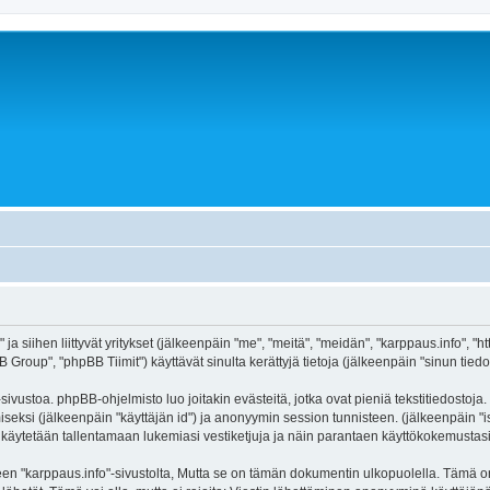
ja siihen liittyvät yritykset (jälkeenpäin "me", "meitä", "meidän", "karppaus.info", "
roup", "phpBB Tiimit") käyttävät sinulta kerättyjä tietoja (jälkeenpäin "sinun tiedot
ivustoa. phpBB-ohjelmisto luo joitakin evästeitä, jotka ovat pieniä tekstitiedostoja.
miseksi (jälkeenpäin "käyttäjän id") ja anonyymin session tunnisteen. (jälkeenpäin 
itä käytetään tallentamaan lukemiasi vestiketjuja ja näin parantaen käyttökokemustasi
arppaus.info"-sivustolta, Mutta se on tämän dokumentin ulkopuolella. Tämä on tark