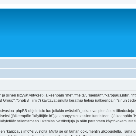
ja siihen liittyvät yritykset (jälkeenpäin "me", "meitä", "meidän", "karppaus.info", "
roup", "phpBB Tiimit") käyttävät sinulta kerättyjä tietoja (jälkeenpäin "sinun tiedot
ivustoa. phpBB-ohjelmisto luo joitakin evästeitä, jotka ovat pieniä tekstitiedostoja.
miseksi (jälkeenpäin "käyttäjän id") ja anonyymin session tunnisteen. (jälkeenpäin 
itä käytetään tallentamaan lukemiasi vestiketjuja ja näin parantaen käyttökokemustasi
arppaus.info"-sivustolta, Mutta se on tämän dokumentin ulkopuolella. Tämä on tark