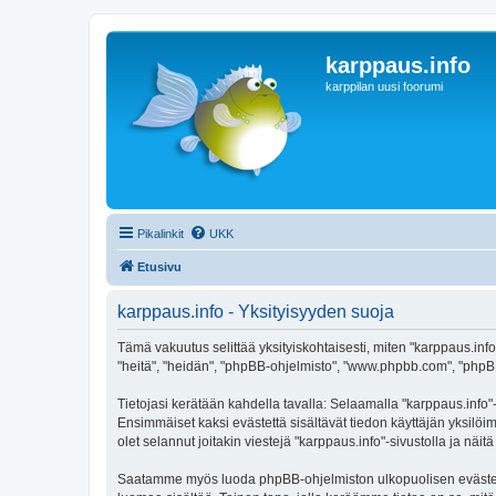
karppaus.info
karppilan uusi foorumi
Pikalinkit
UKK
Etusivu
karppaus.info - Yksityisyyden suoja
Tämä vakuutus selittää yksityiskohtaisesti, miten "karppaus.info" 
"heitä", "heidän", "phpBB-ohjelmisto", "www.phpbb.com", "phpBB G
Tietojasi kerätään kahdella tavalla: Selaamalla "karppaus.info"-s
Ensimmäiset kaksi evästettä sisältävät tiedon käyttäjän yksilöi
olet selannut joitakin viestejä "karppaus.info"-sivustolla ja nä
Saatamme myös luoda phpBB-ohjelmiston ulkopuolisen evästeen "k