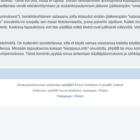
lähetät. Tämä voi olla, mutta ei rajoita: Viestin lähettäminen anonyyminä käyttäjänä
ettämäsi viestit rekisteröitymisen ja sisäänkirjautumisen jälkeen (jälkeenpäin "omat 
jätunnuksesi"), henkilökohtainen salasana, jolla kirjaudut sisään (jälkeenpäin "sala
fo"-sivustolla on suojattu sen maan tietoturvalailla, jossa palvelin sijaitsee. Kaikki
. Kaikissa tapauksissa voit itse päättää mitkä tiedot ovat julkisesti näkyvillä. Voit
lmällä. On kuitenkin suositeltavaa, että et käytä samaa salasanaa kaikilla käyttäm
la tallessa. Missään tapauksessa kukaan "karppaus.info"-sivustolta, phpBB tai muu ko
-ohjelmistossa. Tämä toiminto pyytää sinua antamaan käyttäjätunnuksesi ja sähköp
Keskustelufoorumin ohjelmisto
phpBB
® Forum Software © phpBB Limited
Käännös: phpBB Suomi (lurttinen, harritapio, Pettis)
Yksityisyys
|
Ehdot