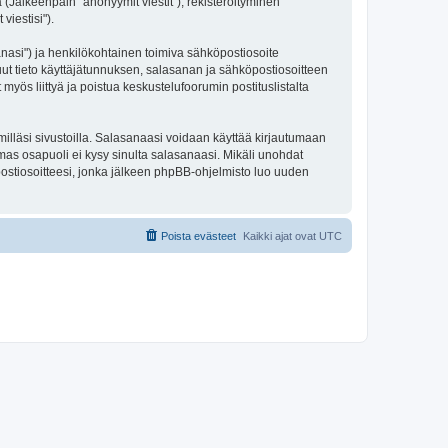
 (Jälkeenpäin "anonyymit viestit"), rekisteröityminen
viestisi").
sanasi") ja henkilökohtainen toimiva sähköpostiosoite
 muut tieto käyttäjätunnuksen, salasanan ja sähköpostiosoitteen
 myös liittyä ja poistua keskustelufoorumin postituslistalta
illäsi sivustoilla. Salasanaasi voidaan käyttää kirjautumaan
lmas osapuoli ei kysy sinulta salasanaasi. Mikäli unohdat
ostiosoitteesi, jonka jälkeen phpBB-ohjelmisto luo uuden
Poista evästeet
Kaikki ajat ovat
UTC