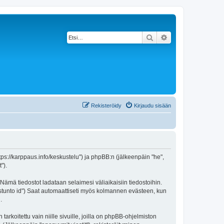
Etsi
Tarkennettu haku
Rekisteröidy
Kirjaudu sisään
https://karppaus.info/keskustelu") ja phpBB:n (jälkeenpäin "he",
").
 Nämä tiedostot ladataan selaimesi väliaikaisiin tiedostoihin.
"istunto id") Saat automaattiseti myös kolmannen evästeen, kun
.
oitettu vain niille sivuille, joilla on phpBB-ohjelmiston