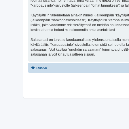
luomaa sisältöä. Toinen tapa, jolla keräämme tietoa on se, mitä 
"karppaus.info"-sivustolle (jälkeenpäin "omat tunnuksesi") ja läh
Käyttäjätiliin tallennetaan ainakin nimesi (jälkeenpäin "käyttä
(jälkeenpäin "sähköpostiosoitteesi"). Käyttäjätilisi "karppaus.in
lisäksi, joita vaadimme rekisteröityessä on meidän hallinnassamme
koska tahansa haluat muokkaamalla omia asetuksiasi.
Salasanasi on turvattu koodaamalla se yhdensuuntaisella menete
käyttäjätiliisi "karppaus.info"-sivustolla, joten pidä se huolel
salasanasi. Voit käyttää "unohdin salasanani" toimintoa phpBB
salasanan ja voit kirjautua jälleen sisään.
Etusivu