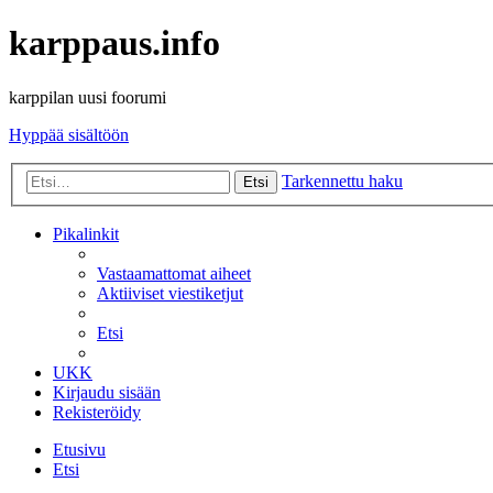
karppaus.info
karppilan uusi foorumi
Hyppää sisältöön
Tarkennettu haku
Etsi
Pikalinkit
Vastaamattomat aiheet
Aktiiviset viestiketjut
Etsi
UKK
Kirjaudu sisään
Rekisteröidy
Etusivu
Etsi