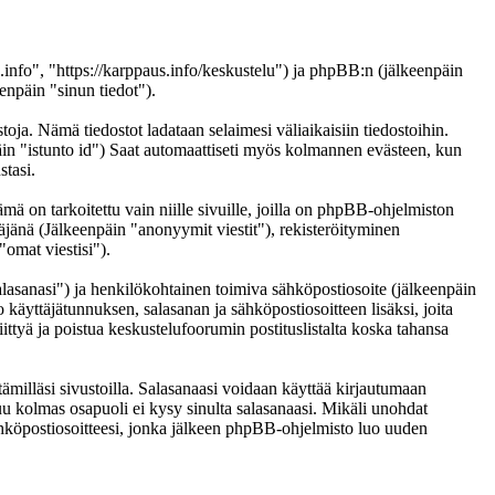
s.info", "https://karppaus.info/keskustelu") ja phpBB:n (jälkeenpäin
npäin "sinun tiedot").
toja. Nämä tiedostot ladataan selaimesi väliaikaisiin tiedostoihin.
päin "istunto id") Saat automaattiseti myös kolmannen evästeen, kun
stasi.
on tarkoitettu vain niille sivuille, joilla on phpBB-ohjelmiston
täjänä (Jälkeenpäin "anonyymit viestit"), rekisteröityminen
"omat viestisi").
salasanasi") ja henkilökohtainen toimiva sähköpostiosoite (jälkeenpäin
to käyttäjätunnuksen, salasanan ja sähköpostiosoitteen lisäksi, joita
ittyä ja poistua keskustelufoorumin postituslistalta koska tahansa
ämilläsi sivustoilla. Salasanaasi voidaan käyttää kirjautumaan
muu kolmas osapuoli ei kysy sinulta salasanaasi. Mikäli unohdat
hköpostiosoitteesi, jonka jälkeen phpBB-ohjelmisto luo uuden