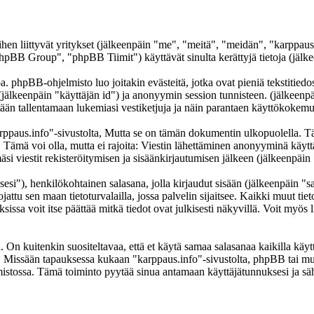
iihen liittyvät yritykset (jälkeenpäin "me", "meitä", "meidän", "karppau
B Group", "phpBB Tiimit") käyttävät sinulta kerättyjä tietoja (jälkee
. phpBB-ohjelmisto luo joitakin evästeitä, jotka ovat pieniä tekstitiedos
 (jälkeenpäin "käyttäjän id") ja anonyymin session tunnisteen. (jälkeen
tetään tallentamaan lukemiasi vestiketjuja ja näin parantaen käyttökokemu
us.info"-sivustolta, Mutta se on tämän dokumentin ulkopuolella. Tämä 
t. Tämä voi olla, mutta ei rajoita: Viestin lähettäminen anonyyminä käyt
si viestit rekisteröitymisen ja sisäänkirjautumisen jälkeen (jälkeenpäin 
sesi"), henkilökohtainen salasana, jolla kirjaudut sisään (jälkeenpäin "
jattu sen maan tietoturvalailla, jossa palvelin sijaitsee. Kaikki muut tie
a voit itse päättää mitkä tiedot ovat julkisesti näkyvillä. Voit myös li
On kuitenkin suositeltavaa, että et käytä samaa salasanaa kaikilla käytt
lessa. Missään tapauksessa kukaan "karppaus.info"-sivustolta, phpBB tai 
mistossa. Tämä toiminto pyytää sinua antamaan käyttäjätunnuksesi ja sä