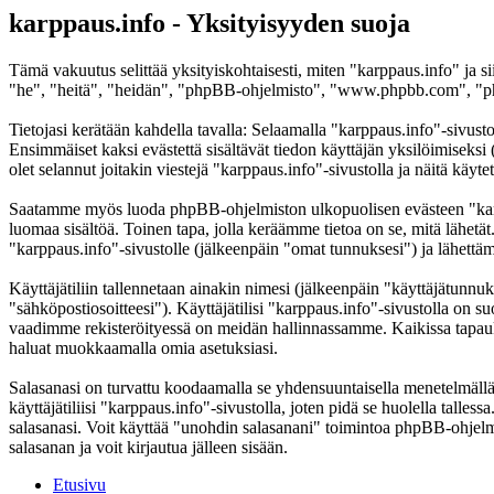
karppaus.info - Yksityisyyden suoja
Tämä vakuutus selittää yksityiskohtaisesti, miten "karppaus.info" ja s
"he", "heitä", "heidän", "phpBB-ohjelmisto", "www.phpbb.com", "phpB
Tietojasi kerätään kahdella tavalla: Selaamalla "karppaus.info"-sivustoa
Ensimmäiset kaksi evästettä sisältävät tiedon käyttäjän yksilöimiseksi
olet selannut joitakin viestejä "karppaus.info"-sivustolla ja näitä käy
Saatamme myös luoda phpBB-ohjelmiston ulkopuolisen evästeen "karppa
luomaa sisältöä. Toinen tapa, jolla keräämme tietoa on se, mitä lähetä
"karppaus.info"-sivustolle (jälkeenpäin "omat tunnuksesi") ja lähettämä
Käyttäjätiliin tallennetaan ainakin nimesi (jälkeenpäin "käyttäjätunnuk
"sähköpostiosoitteesi"). Käyttäjätilisi "karppaus.info"-sivustolla on suo
vaadimme rekisteröityessä on meidän hallinnassamme. Kaikissa tapauksiss
haluat muokkaamalla omia asetuksiasi.
Salasanasi on turvattu koodaamalla se yhdensuuntaisella menetelmällä. 
käyttäjätiliisi "karppaus.info"-sivustolla, joten pidä se huolella tal
salasanasi. Voit käyttää "unohdin salasanani" toimintoa phpBB-ohjel
salasanan ja voit kirjautua jälleen sisään.
Etusivu